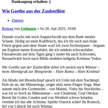
Danksagung erhalten:
0
Wie Goethe aus der Zauberflöte
Zitieren
Beitrag
von
Gofmann
»
So 20. Apr 2025, 19:06
Damals wuchs mir noch Angstschweiß aus dem Barte meiner
Scharte. Heilig sei mein Kuhfleisch, das ich für euch nun brate.
Frisch gegart und ohne Haare warf ich zwei Sechserpaare – begann
am Euphrat meine Kreuzfahrt, die ich seitdem schwarzfahre.
Flussabwärts auf dem Tigris ging‘s runter bis nach Schweden,
flussaufwärts hoch nach Biblis strahlten hellgrün Krishnas Veden.
Wie Goethe aus der Zauberflöte fahre ich zurück nach Wismar –
mein Abendgruß zur Morgenröte – Hare Rama – Hare Krishna!
Als Hindu mit Blondschopf sprach ich Urdu mit dem Nachttopf.
Hob sie an, die Männertoga, zeigte stolz mein Finger-Yoga. Man
nannte mich den Grottenolm – von Malmö, Visby bis Stockholm –
war ich so fesch an Midsommar – wie Chudenitz, Graf Ottokar.
Bereit für Gottes Gnaden und von Weisheit schwer beladen,
vereinte ich das alte Schisma. Spielte Ostrock schief für Rostock,
lief von Lübeck bis nach Wismar.