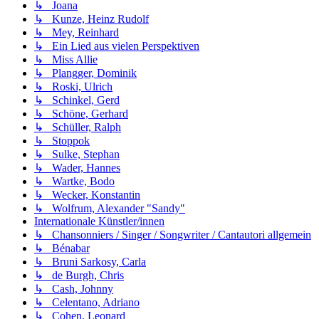
↳ Joana
↳ Kunze, Heinz Rudolf
↳ Mey, Reinhard
↳ Ein Lied aus vielen Perspektiven
↳ Miss Allie
↳ Plangger, Dominik
↳ Roski, Ulrich
↳ Schinkel, Gerd
↳ Schöne, Gerhard
↳ Schüller, Ralph
↳ Stoppok
↳ Sulke, Stephan
↳ Wader, Hannes
↳ Wartke, Bodo
↳ Wecker, Konstantin
↳ Wolfrum, Alexander "Sandy"
Internationale Künstler/innen
↳ Chansonniers / Singer / Songwriter / Cantautori allgemein
↳ Bénabar
↳ Bruni Sarkosy, Carla
↳ de Burgh, Chris
↳ Cash, Johnny
↳ Celentano, Adriano
↳ Cohen, Leonard