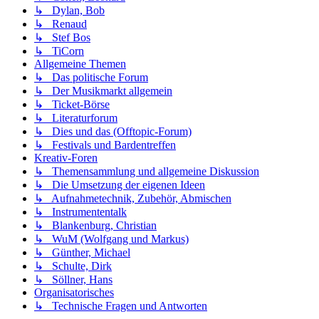
↳ Dylan, Bob
↳ Renaud
↳ Stef Bos
↳ TiCorn
Allgemeine Themen
↳ Das politische Forum
↳ Der Musikmarkt allgemein
↳ Ticket-Börse
↳ Literaturforum
↳ Dies und das (Offtopic-Forum)
↳ Festivals und Bardentreffen
Kreativ-Foren
↳ Themensammlung und allgemeine Diskussion
↳ Die Umsetzung der eigenen Ideen
↳ Aufnahmetechnik, Zubehör, Abmischen
↳ Instrumententalk
↳ Blankenburg, Christian
↳ WuM (Wolfgang und Markus)
↳ Günther, Michael
↳ Schulte, Dirk
↳ Söllner, Hans
Organisatorisches
↳ Technische Fragen und Antworten