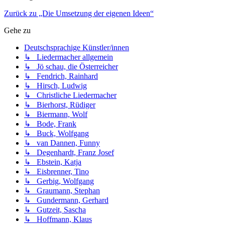
Zurück zu „Die Umsetzung der eigenen Ideen“
Gehe zu
Deutschsprachige Künstler/innen
↳ Liedermacher allgemein
↳ Jö schau, die Österreicher
↳ Fendrich, Rainhard
↳ Hirsch, Ludwig
↳ Christliche Liedermacher
↳ Bierhorst, Rüdiger
↳ Biermann, Wolf
↳ Bode, Frank
↳ Buck, Wolfgang
↳ van Dannen, Funny
↳ Degenhardt, Franz Josef
↳ Ebstein, Katja
↳ Eisbrenner, Tino
↳ Gerbig, Wolfgang
↳ Graumann, Stephan
↳ Gundermann, Gerhard
↳ Gutzeit, Sascha
↳ Hoffmann, Klaus