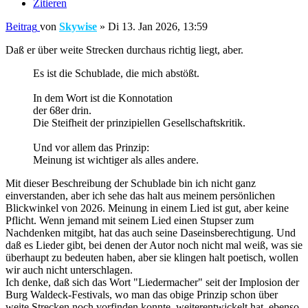
Zitieren
Beitrag
von
Skywise
»
Di 13. Jan 2026, 13:59
Daß er über weite Strecken durchaus richtig liegt, aber.
Es ist die Schublade, die mich abstößt.
In dem Wort ist die Konnotation
der 68er drin.
Die Steifheit der prinzipiellen Gesellschaftskritik.
Und vor allem das Prinzip:
Meinung ist wichtiger als alles andere.
Mit dieser Beschreibung der Schublade bin ich nicht ganz
einverstanden, aber ich sehe das halt aus meinem persönlichen
Blickwinkel von 2026. Meinung in einem Lied ist gut, aber keine
Pflicht. Wenn jemand mit seinem Lied einen Stupser zum
Nachdenken mitgibt, hat das auch seine Daseinsberechtigung. Und
daß es Lieder gibt, bei denen der Autor noch nicht mal weiß, was sie
überhaupt zu bedeuten haben, aber sie klingen halt poetisch, wollen
wir auch nicht unterschlagen.
Ich denke, daß sich das Wort "Liedermacher" seit der Implosion der
Burg Waldeck-Festivals, wo man das obige Prinzip schon über
weite Strecken noch vorfinden konnte, weiterentwickelt hat, ebenso