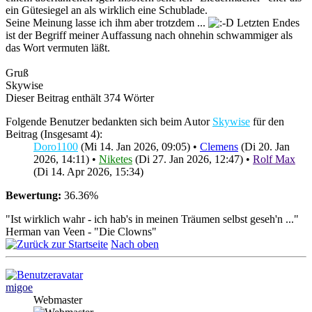
ein Gütesiegel an als wirklich eine Schublade.
Seine Meinung lasse ich ihm aber trotzdem ...
Letzten Endes
ist der Begriff meiner Auffassung nach ohnehin schwammiger als
das Wort vermuten läßt.
Gruß
Skywise
Dieser Beitrag enthält 374 Wörter
Folgende Benutzer bedankten sich beim Autor
Skywise
für den
Beitrag (Insgesamt 4):
Doro1100
(Mi 14. Jan 2026, 09:05) •
Clemens
(Di 20. Jan
2026, 14:11) •
Niketes
(Di 27. Jan 2026, 12:47) •
Rolf Max
(Di 14. Apr 2026, 15:34)
Bewertung:
36.36%
"Ist wirklich wahr - ich hab's in meinen Träumen selbst geseh'n ..."
Herman van Veen - "Die Clowns"
Nach oben
migoe
Webmaster