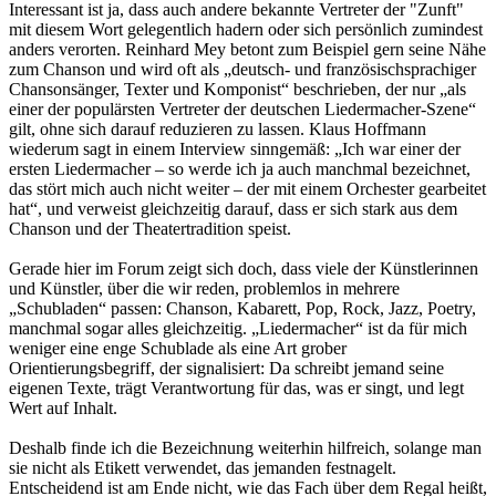
Interessant ist ja, dass auch andere bekannte Vertreter der "Zunft"
mit diesem Wort gelegentlich hadern oder sich persönlich zumindest
anders verorten. Reinhard Mey betont zum Beispiel gern seine Nähe
zum Chanson und wird oft als „deutsch- und französischsprachiger
Chansonsänger, Texter und Komponist“ beschrieben, der nur „als
einer der populärsten Vertreter der deutschen Liedermacher-Szene“
gilt, ohne sich darauf reduzieren zu lassen. Klaus Hoffmann
wiederum sagt in einem Interview sinngemäß: „Ich war einer der
ersten Liedermacher – so werde ich ja auch manchmal bezeichnet,
das stört mich auch nicht weiter – der mit einem Orchester gearbeitet
hat“, und verweist gleichzeitig darauf, dass er sich stark aus dem
Chanson und der Theatertradition speist.
Gerade hier im Forum zeigt sich doch, dass viele der Künstlerinnen
und Künstler, über die wir reden, problemlos in mehrere
„Schubladen“ passen: Chanson, Kabarett, Pop, Rock, Jazz, Poetry,
manchmal sogar alles gleichzeitig. „Liedermacher“ ist da für mich
weniger eine enge Schublade als eine Art grober
Orientierungsbegriff, der signalisiert: Da schreibt jemand seine
eigenen Texte, trägt Verantwortung für das, was er singt, und legt
Wert auf Inhalt.
Deshalb finde ich die Bezeichnung weiterhin hilfreich, solange man
sie nicht als Etikett verwendet, das jemanden festnagelt.
Entscheidend ist am Ende nicht, wie das Fach über dem Regal heißt,