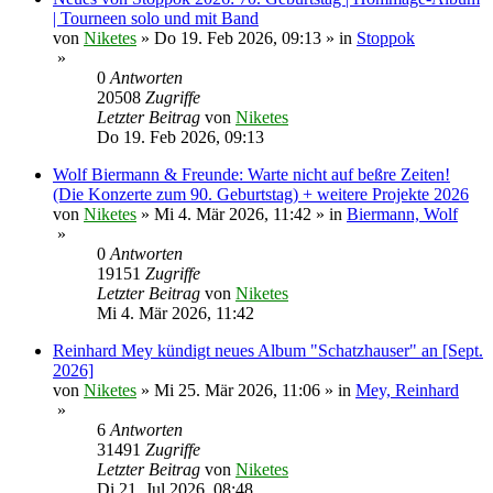
| Tourneen solo und mit Band
von
Niketes
»
Do 19. Feb 2026, 09:13
» in
Stoppok
»
0
Antworten
20508
Zugriffe
Letzter Beitrag
von
Niketes
Do 19. Feb 2026, 09:13
Wolf Biermann & Freunde: Warte nicht auf beßre Zeiten!
(Die Konzerte zum 90. Geburtstag) + weitere Projekte 2026
von
Niketes
»
Mi 4. Mär 2026, 11:42
» in
Biermann, Wolf
»
0
Antworten
19151
Zugriffe
Letzter Beitrag
von
Niketes
Mi 4. Mär 2026, 11:42
Reinhard Mey kündigt neues Album "Schatzhauser" an [Sept.
2026]
von
Niketes
»
Mi 25. Mär 2026, 11:06
» in
Mey, Reinhard
»
6
Antworten
31491
Zugriffe
Letzter Beitrag
von
Niketes
Di 21. Jul 2026, 08:48