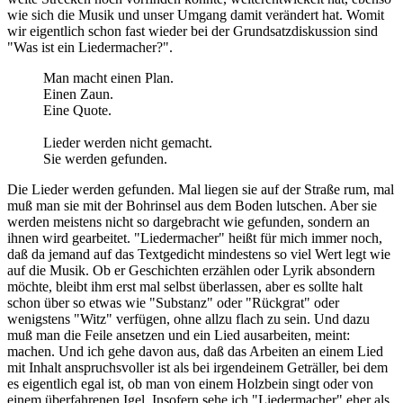
wie sich die Musik und unser Umgang damit verändert hat. Womit
wir eigentlich schon fast wieder bei der Grundsatzdiskussion sind
"Was ist ein Liedermacher?".
Man macht einen Plan.
Einen Zaun.
Eine Quote.
Lieder werden nicht gemacht.
Sie werden gefunden.
Die Lieder werden gefunden. Mal liegen sie auf der Straße rum, mal
muß man sie mit der Bohrinsel aus dem Boden lutschen. Aber sie
werden meistens nicht so dargebracht wie gefunden, sondern an
ihnen wird gearbeitet. "Liedermacher" heißt für mich immer noch,
daß da jemand auf das Textgedicht mindestens so viel Wert legt wie
auf die Musik. Ob er Geschichten erzählen oder Lyrik absondern
möchte, bleibt ihm erst mal selbst überlassen, aber es sollte halt
schon über so etwas wie "Substanz" oder "Rückgrat" oder
wenigstens "Witz" verfügen, ohne allzu flach zu sein. Und dazu
muß man die Feile ansetzen und ein Lied ausarbeiten, meint:
machen. Und ich gehe davon aus, daß das Arbeiten an einem Lied
mit Inhalt anspruchsvoller ist als bei irgendeinem Geträller, bei dem
es eigentlich egal ist, ob man von einem Holzbein singt oder von
einem überfahrenen Igel. Insofern sehe ich "Liedermacher" eher als