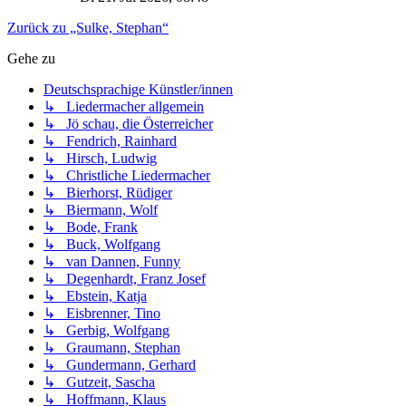
Zurück zu „Sulke, Stephan“
Gehe zu
Deutschsprachige Künstler/innen
↳ Liedermacher allgemein
↳ Jö schau, die Österreicher
↳ Fendrich, Rainhard
↳ Hirsch, Ludwig
↳ Christliche Liedermacher
↳ Bierhorst, Rüdiger
↳ Biermann, Wolf
↳ Bode, Frank
↳ Buck, Wolfgang
↳ van Dannen, Funny
↳ Degenhardt, Franz Josef
↳ Ebstein, Katja
↳ Eisbrenner, Tino
↳ Gerbig, Wolfgang
↳ Graumann, Stephan
↳ Gundermann, Gerhard
↳ Gutzeit, Sascha
↳ Hoffmann, Klaus