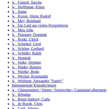
↳ Gutzeit, Sascha
↳ Hoffmann, Klaus
↳ Joana
↳ Kunze, Heinz Rudolf
↳ Mey, Reinhard
↳ Ein Lied aus vielen Perspektiven
↳ Miss Allie
↳ Plangger, Dominik
↳ Roski, Ulrich
↳ Schinkel, Gerd
↳ Schöne, Gerhard
↳ Schüller, Ralph
↳ Stoppok
↳ Sulke, Stephan
↳ Wader, Hannes
↳ Wartke, Bodo
↳ Wecker, Konstantin
↳ Wolfrum, Alexander "Sandy"
Internationale Künstler/innen
↳ Chansonniers / Singer / Songwriter / Cantautori allgemein
↳ Bénabar
↳ Bruni Sarkosy, Carla
↳ de Burgh, Chris
↳ Cash, Johnny