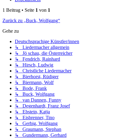
1 Beitrag • Seite
1
von
1
Zurück zu „Buck, Wolfgang“
Gehe zu
Deutschsprachige Künstler/innen
↳ Liedermacher allgemein
↳ Jö schau, die Österreicher
↳ Fendrich, Rainhard
↳ Hirsch, Ludwig
↳ Christliche Liedermacher
↳ Bierhorst, Rüdiger
↳ Biermann, Wolf
↳ Bode, Frank
↳ Buck, Wolfgang
↳ van Dannen, Funny
↳ Degenhardt, Franz Josef
↳ Ebstein, Katja
↳ Eisbrenner, Tino
↳ Gerbig, Wolfgang
↳ Graumann, Stephan
↳ Gundermann, Gerhard