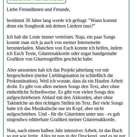
Liebe Freundinnen und Freunde,
bestimmt 30 Jahre lang werde ich gefragt: "Wann kommt
denn ein Songbook mit deinen Liedern raus?"
Ich hab die Leute immer vertröstet. Naja, ein paar Songs
konnte man sich ja auch von meiner Internetseite
herunterladen. Manchen von Euch konnte ich helfen, indem
ich Euch Texte, Gitarrenakkorde oder sogar handgemalte
Grafiken von Gitarrengriffen geschickt habe.
Aber ansonsten hab ich das Projekt jahrelang vor mir
hergeschoben (meine Lieblingsnation ist schließlich die
Prokrastination). Weil ich wusste, dass da ein Haufen Arbeit
droht. Es gibt von allen meinen Songs den Text, aber ohne
einheitliche Schreibweise. Es gibt von vielen Songs den
aufgeschriebenen Ablauf mit den Akkorden, aber ohne
Taktstriche an den richtigen Stellen im Text. Bei viele Songs
hatte ich das Musikalische nur im Kopf, aber nicht
aufgeschrieben. Und - für die Gitarristen unter uns - es gab
nirgendwo editierbare Grafiken meiner Gitarrenakkorde.
Nun, nach einem halben Jahr intensiver Arbeit, ist das Buch
so gut wie fertig. Alles ist nun in der Druckerei, und es ist nur