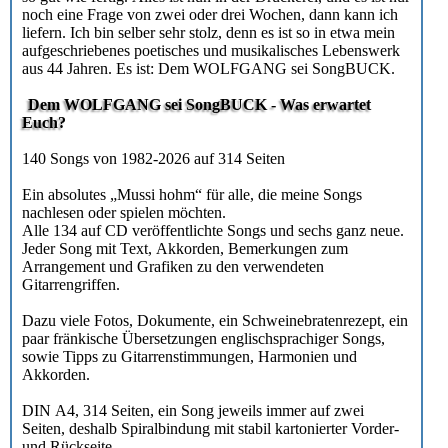
noch eine Frage von zwei oder drei Wochen, dann kann ich
liefern. Ich bin selber sehr stolz, denn es ist so in etwa mein
aufgeschriebenes poetisches und musikalisches Lebenswerk
aus 44 Jahren. Es ist: Dem WOLFGANG sei SongBUCK.
Dem WOLFGANG sei SongBUCK - Was erwartet
Euch?
140 Songs von 1982-2026 auf 314 Seiten
Ein absolutes „Mussi hohm“ für alle, die meine Songs
nachlesen oder spielen möchten.
Alle 134 auf CD veröffentlichte Songs und sechs ganz neue.
Jeder Song mit Text, Akkorden, Bemerkungen zum
Arrangement und Grafiken zu den verwendeten
Gitarrengriffen.
Dazu viele Fotos, Dokumente, ein Schweinebratenrezept, ein
paar fränkische Übersetzungen englischsprachiger Songs,
sowie Tipps zu Gitarrenstimmungen, Harmonien und
Akkorden.
DIN A4, 314 Seiten, ein Song jeweils immer auf zwei
Seiten, deshalb Spiralbindung mit stabil kartonierter Vorder-
und Rückseite.