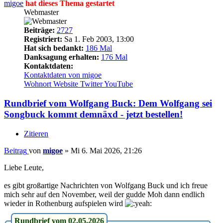
migoe
hat dieses Thema gestartet
Webmaster
Beiträge:
2727
Registriert:
Sa 1. Feb 2003, 13:00
Hat sich bedankt:
186 Mal
Danksagung erhalten:
176 Mal
Kontaktdaten:
Kontaktdaten von migoe
Wohnort
Website
Twitter
YouTube
Rundbrief vom Wolfgang Buck: Dem Wolfgang sei
Songbuck kommt demnäxd - jetzt bestellen!
Zitieren
Beitrag
von
migoe
»
Mi 6. Mai 2026, 21:26
Liebe Leute,
es gibt großartige Nachrichten von Wolfgang Buck und ich freue
mich sehr auf den November, weil der gudde Moh dann endlich
wieder in Rothenburg aufspielen wird
Rundbrief vom 02.05.2026