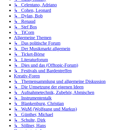
↳ Celentano, Adriano
↳ Cohen, Leonard
↳ Dylan, Bob
↳ Renaud
↳ Stef Bos
↳ TiCorn
Allgemeine Themen
↳ Das politische Forum
↳ Der Musikmarkt allgemein
↳ Ticket-Börse
↳ Literaturforum
↳ Dies und das (Offtopic-Forum)
↳ Festivals und Bardentreffen
Kreativ-Foren
↳ Themensammlung und allgemeine Diskussion
↳ Die Umsetzung der eigenen Ideen
↳ Aufnahmetechnik, Zubehör, Abmischen
↳ Instrumententalk
↳ Blankenburg, Christian
↳ WuM (Wolfgang und Markus)
↳ Günther, Michael
↳ Schulte, Dirk
↳ Söllner, Hans