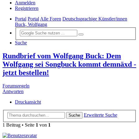
Anmelden
Registrieren
Portal
Portal
Alle Foren
Deutschsprachige Künstler/innen
Buck, Wolfgang
Suche
Rundbrief vom Wolfgang Buck: Dem
Wolfgang sei Songbuck kommt demnäxd -
jetzt bestellen!
Forumsregeln
Antworten
Druckansicht
Erweiterte Suche
Suche
1 Beitrag • Seite
1
von
1