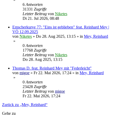
6
Antworten
31331
Zugriffe
Letzter Beitrag
von
Niketes
Di 21. Jul 2026, 08:48
Emscherkurve 77: "Eins ist geblieben" feat. Reinhard Mey |
VÖ 12.09.2025
von
Niketes
»
Do 28. Aug 2025, 13:15
» in
Mey, Reinhard
»
0
Antworten
17768
Zugriffe
Letzter Beitrag
von
Niketes
Do 28. Aug 2025, 13:15
Thomas D. feat. Reinhard Mey mit "Federleicht"
von
migoe
»
Fr 22. Mai 2026, 17:24
» in
Mey, Reinhard
»
0
Antworten
23428
Zugriffe
Letzter Beitrag
von
migoe
Fr 22. Mai 2026, 17:24
Zurück zu „Mey, Reinhard“
Gehe zu