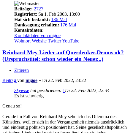
Beiträge:
2727
Registriert:
Sa 1. Feb 2003, 13:00
Hat sich bedankt:
186 Mal
Danksagung erhalten:
176 Mal
Kontaktdaten:
Kontaktdaten von migoe
Wohnort
Website
Twitter
YouTube
Reinhard Mey Lieder auf Querdenker-Demos ok?
(Urspruchstitel: schon wieder ein Neuer...)
Zitieren
Beitrag
von
migoe
»
Di 22. Feb 2022, 23:22
Skywise
hat geschrieben:
↑
Di 22. Feb 2022, 22:34
Es ist schwierig
Genau so!
Gerade im Fall von Reinhard Mey sehe ich das Dilemma des
Künstlers, weil er sich in der Vergangenheit niemals ausdrücklich
und eindeutig politisch positioniert hat. Seine gesellschaftspolitisch
kritischen Lieder sind meist so formuliert, dass sie jeder