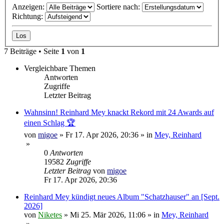
Anzeigen:
Sortiere nach:
Richtung:
7 Beiträge • Seite
1
von
1
Vergleichbare Themen
Antworten
Zugriffe
Letzter Beitrag
Wahnsinn! Reinhard Mey knackt Rekord mit 24 Awards auf
einen Schlag 🏆
von
migoe
»
Fr 17. Apr 2026, 20:36
» in
Mey, Reinhard
»
0
Antworten
19582
Zugriffe
Letzter Beitrag
von
migoe
Fr 17. Apr 2026, 20:36
Reinhard Mey kündigt neues Album "Schatzhauser" an [Sept.
2026]
von
Niketes
»
Mi 25. Mär 2026, 11:06
» in
Mey, Reinhard
»