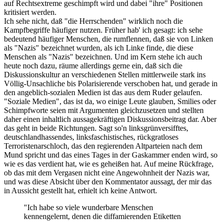
auf Rechtsextreme geschimpft wird und dabei "ihre" Positionen
kritisiert werden.
Ich sehe nicht, daß "die Herrschenden" wirklich noch die
Kampfbegriffe häufiger nutzen. Früher hab' ich gesagt: ich sehe
bedeutend häufiger Menschen, die rumflennen, daß sie von Linken
als "Nazis" bezeichnet wurden, als ich Linke finde, die diese
Menschen als "Nazis" bezeichnen. Und im Kern stehe ich auch
heute noch dazu, räume allerdings gerne ein, daß sich die
Diskussionskultur an verschiedenen Stellen mittlerweile stark ins
Völlig-Unsachliche bis Polarisierende verschoben hat, und gerade in
den angeblich-sozialen Medien ist das aus dem Ruder gelaufen.
"Soziale Medien", das ist da, wo einige Leute glauben, Smilies oder
Schimpfworte seien mit Argumenten gleichzusetzen und stellten
daher einen inhaltlich aussagekräftigen Diskussionsbeitrag dar. Aber
das geht in beide Richtungen. Sagt so'n linksgrünversifftes,
deutschlandhassendes, linksfaschistisches, rückgratloses
Terroristenarschloch, das den regierenden Altparteien nach dem
Mund spricht und das eines Tages in der Gaskammer enden wird, so
wie es das verdient hat, wie es geheißen hat. Auf meine Rückfrage,
ob das mit dem Vergasen nicht eine Angewohnheit der Nazis war,
und was diese Absicht über den Kommentator aussagt, der mir das
in Aussicht gestellt hat, erhielt ich keine Antwort.
"Ich habe so viele wunderbare Menschen
kennengelernt, denen die diffamierenden Etiketten