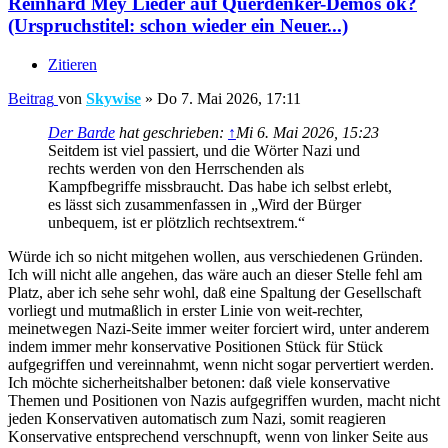
Reinhard Mey Lieder auf Querdenker-Demos ok?
(Urspruchstitel: schon wieder ein Neuer...)
Zitieren
Beitrag
von
Skywise
»
Do 7. Mai 2026, 17:11
Der Barde
hat geschrieben:
↑
Mi 6. Mai 2026, 15:23
Seitdem ist viel passiert, und die Wörter Nazi und
rechts werden von den Herrschenden als
Kampfbegriffe missbraucht. Das habe ich selbst erlebt,
es lässt sich zusammenfassen in „Wird der Bürger
unbequem, ist er plötzlich rechtsextrem.“
Würde ich so nicht mitgehen wollen, aus verschiedenen Gründen.
Ich will nicht alle angehen, das wäre auch an dieser Stelle fehl am
Platz, aber ich sehe sehr wohl, daß eine Spaltung der Gesellschaft
vorliegt und mutmaßlich in erster Linie von weit-rechter,
meinetwegen Nazi-Seite immer weiter forciert wird, unter anderem
indem immer mehr konservative Positionen Stück für Stück
aufgegriffen und vereinnahmt, wenn nicht sogar pervertiert werden.
Ich möchte sicherheitshalber betonen: daß viele konservative
Themen und Positionen von Nazis aufgegriffen wurden, macht nicht
jeden Konservativen automatisch zum Nazi, somit reagieren
Konservative entsprechend verschnupft, wenn von linker Seite aus