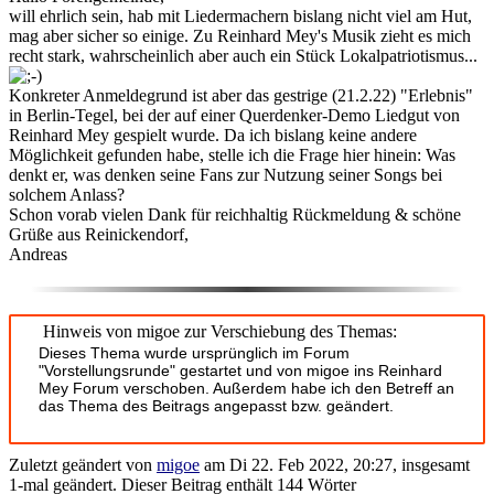
will ehrlich sein, hab mit Liedermachern bislang nicht viel am Hut,
mag aber sicher so einige. Zu Reinhard Mey's Musik zieht es mich
recht stark, wahrscheinlich aber auch ein Stück Lokalpatriotismus...
Konkreter Anmeldegrund ist aber das gestrige (21.2.22) "Erlebnis"
in Berlin-Tegel, bei der auf einer Querdenker-Demo Liedgut von
Reinhard Mey gespielt wurde. Da ich bislang keine andere
Möglichkeit gefunden habe, stelle ich die Frage hier hinein: Was
denkt er, was denken seine Fans zur Nutzung seiner Songs bei
solchem Anlass?
Schon vorab vielen Dank für reichhaltig Rückmeldung & schöne
Grüße aus Reinickendorf,
Andreas
Hinweis von migoe zur Verschiebung des Themas:
Dieses Thema wurde ursprünglich im Forum
"Vorstellungsrunde" gestartet und von migoe ins Reinhard
Mey Forum verschoben. Außerdem habe ich den Betreff an
das Thema des Beitrags angepasst bzw. geändert.
Zuletzt geändert von
migoe
am Di 22. Feb 2022, 20:27, insgesamt
1-mal geändert. Dieser Beitrag enthält 144 Wörter