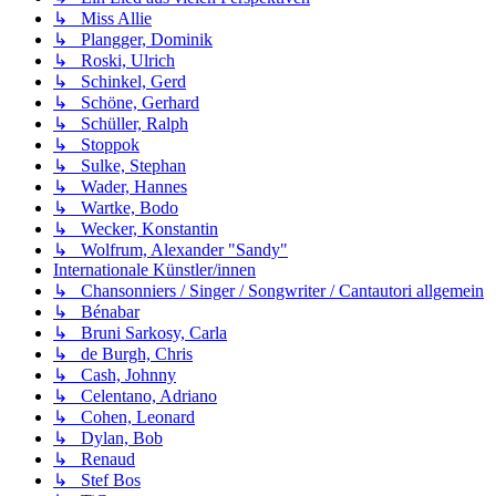
↳ Miss Allie
↳ Plangger, Dominik
↳ Roski, Ulrich
↳ Schinkel, Gerd
↳ Schöne, Gerhard
↳ Schüller, Ralph
↳ Stoppok
↳ Sulke, Stephan
↳ Wader, Hannes
↳ Wartke, Bodo
↳ Wecker, Konstantin
↳ Wolfrum, Alexander "Sandy"
Internationale Künstler/innen
↳ Chansonniers / Singer / Songwriter / Cantautori allgemein
↳ Bénabar
↳ Bruni Sarkosy, Carla
↳ de Burgh, Chris
↳ Cash, Johnny
↳ Celentano, Adriano
↳ Cohen, Leonard
↳ Dylan, Bob
↳ Renaud
↳ Stef Bos