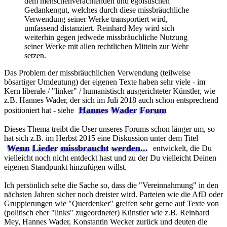
dem menschenverachtenden und egoistischen
Gedankengut, welches durch diese missbräuchliche
Verwendung seiner Werke transportiert wird,
umfassend distanziert. Reinhard Mey wird sich
weiterhin gegen jedwede missbräuchliche Nutzung
seiner Werke mit allen rechtlichen Mitteln zur Wehr
setzen.
Das Problem der missbräuchlichen Verwendung (teilweise
bösartiger Umdeutung) der eigenen Texte haben sehr viele - im
Kern liberale / "linker" / humanistisch ausgerichteter Künstler, wie
z.B. Hannes Wader, der sich im Juli 2018 auch schon entsprechend
Hannes Wader Forum
positioniert hat - siehe
Dieses Thema treibt die User unseres Forums schon länger um, so
hat sich z.B. im Herbst 2015 eine Diskussion unter dem Titel
Wenn Lieder missbraucht werden...
entwickelt, die Du
vielleicht noch nicht entdeckt hast und zu der Du vielleicht Deinen
eigenen Standpunkt hinzufügen willst.
Ich persönlich sehe die Sache so, dass die "Vereinnahmung" in den
nächsten Jahren sicher noch dreister wird. Parteien wie die AfD oder
Gruppierungen wie "Querdenker" greifen sehr gerne auf Texte von
(politisch eher "links" zugeordneter) Künstler wie z.B. Reinhard
Mey, Hannes Wader, Konstantin Wecker zurück und deuten die