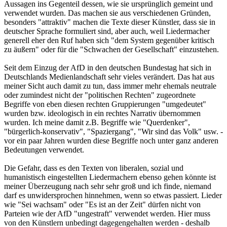
Aussagen ins Gegenteil dessen, wie sie ursprünglich gemeint und
verwendet wurden. Das machen sie aus verschiedenen Gründen,
besonders "attraktiv" machen die Texte dieser Künstler, dass sie in
deutscher Sprache formuliert sind, aber auch, weil Liedermacher
generell eher den Ruf haben sich "dem System gegenüber kritisch
zu äußern" oder für die "Schwachen der Gesellschaft" einzustehen.
Seit dem Einzug der AfD in den deutschen Bundestag hat sich in
Deutschlands Medienlandschaft sehr vieles verändert. Das hat aus
meiner Sicht auch damit zu tun, dass immer mehr ehemals neutrale
oder zumindest nicht der "politischen Rechten" zugeordnete
Begriffe von eben diesen rechten Gruppierungen "umgedeutet"
wurden bzw. ideologisch in ein rechtes Narrativ übernommen
wurden. Ich meine damit z.B. Begriffe wie "Querdenker",
"bürgerlich-konservativ", "Spaziergang", "Wir sind das Volk" usw. -
vor ein paar Jahren wurden diese Begriffe noch unter ganz anderen
Bedeutungen verwendet.
Die Gefahr, dass es den Texten von liberalen, sozial und
humanistisch eingestellten Liedermachern ebenso gehen könnte ist
meiner Überzeugung nach sehr sehr groß und ich finde, niemand
darf es unwidersprochen hinnehmen, wenn so etwas passiert. Lieder
wie "Sei wachsam" oder "Es ist an der Zeit" dürfen nicht von
Parteien wie der AfD "ungestraft" verwendet werden. Hier muss
von den Künstlern unbedingt dagegengehalten werden - deshalb