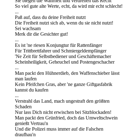
Sie biegen die Wahrheit und verdrehen das Recht
So viel gute alte Werte, echt, da wird mir echt schlecht!
...
Paß auf, dass du deine Freiheit nutzt
Die Freiheit nutzt sich ab, wenn du sie nicht nutzt!
Sei wachsam
Merk dir die Gesichter gut!
...
Es ist 'ne riesen Konjungtur für Rattenfänger
Für Trittbrettfahrer und Schmiergeldempfänger
'Ne Zeit für Selbstbediener und Geschäftemacher
Scheinheiligkeit, Geheuchel und Postengeschacher
...
Man packt den Hühnerdieb, den Waffenschieber lässt
man laufen
Kein Pfeifchen Gras, aber 'ne ganze Giftgasfabrik
kannst du kaufen
...
Verstrahl das Land, mach ungestraft den größten
Schaden
Nur lass Dich nicht erwischen bei Sitzblockaden!
Man packt den Grünfried, doch das Umweltschwein
genießt Vertrau'n
Und die Polizei muss immer auf die Falschen
draufhau'n