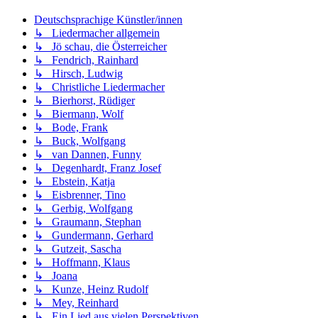
Deutschsprachige Künstler/innen
↳ Liedermacher allgemein
↳ Jö schau, die Österreicher
↳ Fendrich, Rainhard
↳ Hirsch, Ludwig
↳ Christliche Liedermacher
↳ Bierhorst, Rüdiger
↳ Biermann, Wolf
↳ Bode, Frank
↳ Buck, Wolfgang
↳ van Dannen, Funny
↳ Degenhardt, Franz Josef
↳ Ebstein, Katja
↳ Eisbrenner, Tino
↳ Gerbig, Wolfgang
↳ Graumann, Stephan
↳ Gundermann, Gerhard
↳ Gutzeit, Sascha
↳ Hoffmann, Klaus
↳ Joana
↳ Kunze, Heinz Rudolf
↳ Mey, Reinhard
↳ Ein Lied aus vielen Perspektiven