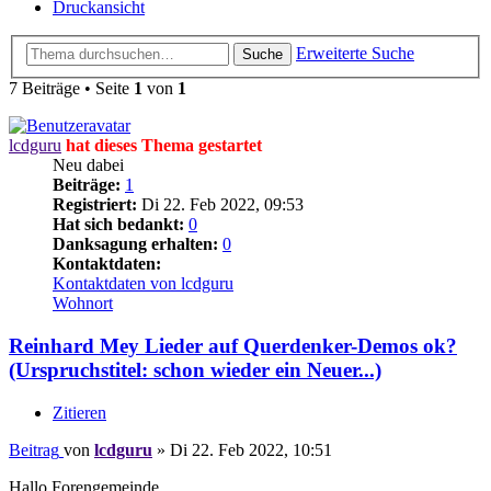
Druckansicht
Erweiterte Suche
Suche
7 Beiträge • Seite
1
von
1
lcdguru
hat dieses Thema gestartet
Neu dabei
Beiträge:
1
Registriert:
Di 22. Feb 2022, 09:53
Hat sich bedankt:
0
Danksagung erhalten:
0
Kontaktdaten:
Kontaktdaten von lcdguru
Wohnort
Reinhard Mey Lieder auf Querdenker-Demos ok?
(Urspruchstitel: schon wieder ein Neuer...)
Zitieren
Beitrag
von
lcdguru
»
Di 22. Feb 2022, 10:51
Hallo Forengemeinde,