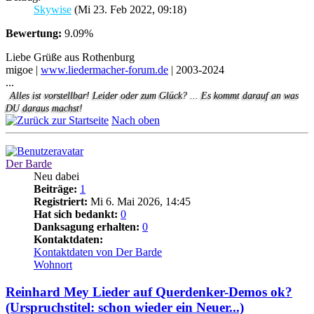
Skywise
(Mi 23. Feb 2022, 09:18)
Bewertung:
9.09%
Liebe Grüße aus Rothenburg
migoe |
www.liedermacher-forum.de
| 2003-2024
...
Alles ist vorstellbar! Leider oder zum Glück? ... Es kommt darauf an was
DU daraus machst!
Nach oben
Der Barde
Neu dabei
Beiträge:
1
Registriert:
Mi 6. Mai 2026, 14:45
Hat sich bedankt:
0
Danksagung erhalten:
0
Kontaktdaten:
Kontaktdaten von Der Barde
Wohnort
Reinhard Mey Lieder auf Querdenker-Demos ok?
(Urspruchstitel: schon wieder ein Neuer...)