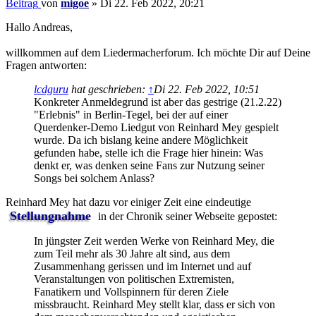
Beitrag
von
migoe
»
Di 22. Feb 2022, 20:21
Hallo Andreas,
willkommen auf dem Liedermacherforum. Ich möchte Dir auf Deine
Fragen antworten:
lcdguru
hat geschrieben:
↑
Di 22. Feb 2022, 10:51
Konkreter Anmeldegrund ist aber das gestrige (21.2.22)
"Erlebnis" in Berlin-Tegel, bei der auf einer
Querdenker-Demo Liedgut von Reinhard Mey gespielt
wurde. Da ich bislang keine andere Möglichkeit
gefunden habe, stelle ich die Frage hier hinein: Was
denkt er, was denken seine Fans zur Nutzung seiner
Songs bei solchem Anlass?
Reinhard Mey hat dazu vor einiger Zeit eine eindeutige
Stellungnahme
in der Chronik seiner Webseite gepostet:
In jüngster Zeit werden Werke von Reinhard Mey, die
zum Teil mehr als 30 Jahre alt sind, aus dem
Zusammenhang gerissen und im Internet und auf
Veranstaltungen von politischen Extremisten,
Fanatikern und Vollspinnern für deren Ziele
missbraucht. Reinhard Mey stellt klar, dass er sich von