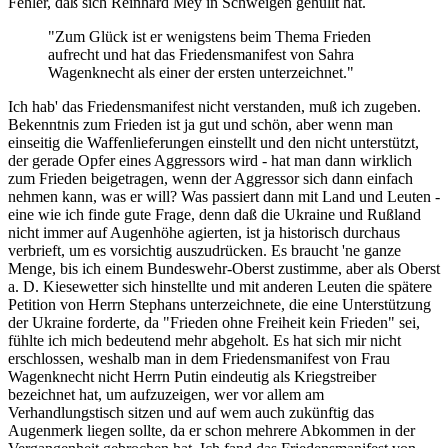
Fehler, daß sich Reinhard Mey in Schweigen gehüllt hat.
"Zum Glück ist er wenigstens beim Thema Frieden
aufrecht und hat das Friedensmanifest von Sahra
Wagenknecht als einer der ersten unterzeichnet."
Ich hab' das Friedensmanifest nicht verstanden, muß ich zugeben.
Bekenntnis zum Frieden ist ja gut und schön, aber wenn man
einseitig die Waffenlieferungen einstellt und den nicht unterstützt,
der gerade Opfer eines Aggressors wird - hat man dann wirklich
zum Frieden beigetragen, wenn der Aggressor sich dann einfach
nehmen kann, was er will? Was passiert dann mit Land und Leuten -
eine wie ich finde gute Frage, denn daß die Ukraine und Rußland
nicht immer auf Augenhöhe agierten, ist ja historisch durchaus
verbrieft, um es vorsichtig auszudrücken. Es braucht 'ne ganze
Menge, bis ich einem Bundeswehr-Oberst zustimme, aber als Oberst
a. D. Kiesewetter sich hinstellte und mit anderen Leuten die spätere
Petition von Herrn Stephans unterzeichnete, die eine Unterstützung
der Ukraine forderte, da "Frieden ohne Freiheit kein Frieden" sei,
fühlte ich mich bedeutend mehr abgeholt. Es hat sich mir nicht
erschlossen, weshalb man in dem Friedensmanifest von Frau
Wagenknecht nicht Herrn Putin eindeutig als Kriegstreiber
bezeichnet hat, um aufzuzeigen, wer vor allem am
Verhandlungstisch sitzen und auf wem auch zukünftig das
Augenmerk liegen sollte, da er schon mehrere Abkommen in der