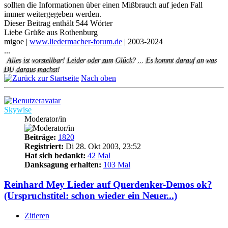
sollten die Informationen über einen Mißbrauch auf jeden Fall
immer weitergegeben werden.
Dieser Beitrag enthält 544 Wörter
Liebe Grüße aus Rothenburg
migoe |
www.liedermacher-forum.de
| 2003-2024
...
Alles ist vorstellbar! Leider oder zum Glück? ... Es kommt darauf an was
DU daraus machst!
Nach oben
Skywise
Moderator/in
Beiträge:
1820
Registriert:
Di 28. Okt 2003, 23:52
Hat sich bedankt:
42 Mal
Danksagung erhalten:
103 Mal
Reinhard Mey Lieder auf Querdenker-Demos ok?
(Urspruchstitel: schon wieder ein Neuer...)
Zitieren