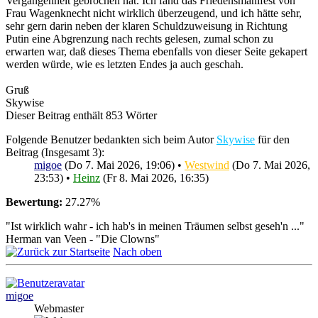
Vergangenheit gebrochen hat. Ich fand das Friedensmanifest von
Frau Wagenknecht nicht wirklich überzeugend, und ich hätte sehr,
sehr gern darin neben der klaren Schuldzuweisung in Richtung
Putin eine Abgrenzung nach rechts gelesen, zumal schon zu
erwarten war, daß dieses Thema ebenfalls von dieser Seite gekapert
werden würde, wie es letzten Endes ja auch geschah.
Gruß
Skywise
Dieser Beitrag enthält 853 Wörter
Folgende Benutzer bedankten sich beim Autor
Skywise
für den
Beitrag (Insgesamt 3):
migoe
(Do 7. Mai 2026, 19:06) •
Westwind
(Do 7. Mai 2026,
23:53) •
Heinz
(Fr 8. Mai 2026, 16:35)
Bewertung:
27.27%
"Ist wirklich wahr - ich hab's in meinen Träumen selbst geseh'n ..."
Herman van Veen - "Die Clowns"
Nach oben
migoe
Webmaster