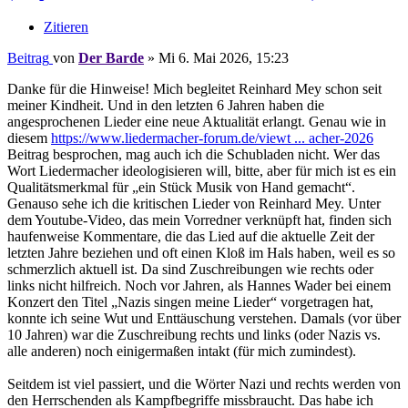
Zitieren
Beitrag
von
Der Barde
»
Mi 6. Mai 2026, 15:23
Danke für die Hinweise! Mich begleitet Reinhard Mey schon seit
meiner Kindheit. Und in den letzten 6 Jahren haben die
angesprochenen Lieder eine neue Aktualität erlangt. Genau wie in
diesem
https://www.liedermacher-forum.de/viewt ... acher-2026
Beitrag besprochen, mag auch ich die Schubladen nicht. Wer das
Wort Liedermacher ideologisieren will, bitte, aber für mich ist es ein
Qualitätsmerkmal für „ein Stück Musik von Hand gemacht“.
Genauso sehe ich die kritischen Lieder von Reinhard Mey. Unter
dem Youtube-Video, das mein Vorredner verknüpft hat, finden sich
haufenweise Kommentare, die das Lied auf die aktuelle Zeit der
letzten Jahre beziehen und oft einen Kloß im Hals haben, weil es so
schmerzlich aktuell ist. Da sind Zuschreibungen wie rechts oder
links nicht hilfreich. Noch vor Jahren, als Hannes Wader bei einem
Konzert den Titel „Nazis singen meine Lieder“ vorgetragen hat,
konnte ich seine Wut und Enttäuschung verstehen. Damals (vor über
10 Jahren) war die Zuschreibung rechts und links (oder Nazis vs.
alle anderen) noch einigermaßen intakt (für mich zumindest).
Seitdem ist viel passiert, und die Wörter Nazi und rechts werden von
den Herrschenden als Kampfbegriffe missbraucht. Das habe ich