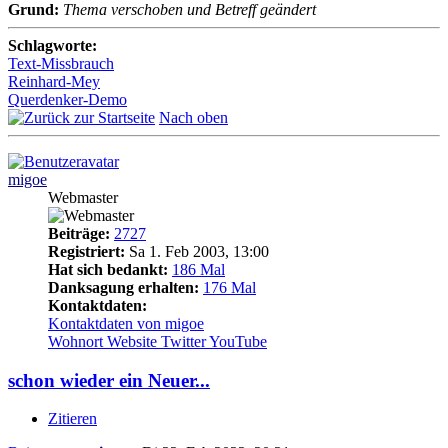
Grund:
Thema verschoben und Betreff geändert
Schlagworte:
Text-Missbrauch
Reinhard-Mey
Querdenker-Demo
Nach oben
migoe
Webmaster
Beiträge:
2727
Registriert:
Sa 1. Feb 2003, 13:00
Hat sich bedankt:
186 Mal
Danksagung erhalten:
176 Mal
Kontaktdaten:
Kontaktdaten von migoe
Wohnort
Website
Twitter
YouTube
schon wieder ein Neuer...
Zitieren