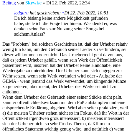
Beitrag
von
Skywise
»
Di 22. Feb 2022, 22:34
lcdguru
hat geschrieben:
↑
Di 22. Feb 2022, 10:51
Da ich bislang keine andere Möglichkeit gefunden
habe, stelle ich die Frage hier hinein: Was denkt er, was
denken seine Fans zur Nutzung seiner Songs bei
solchem Anlass?
Das "Problem" bei solchen Geschichten ist, daß der Urheber relativ
wenig tun kann, um den Gebrauch seiner Lieder zu verhindern, sei
dieser willkommen oder nicht. Das Urheberrecht geht davon aus,
daß es jedem Urheber gefällt, wenn sein Werk der Öffentlichkeit
präsentiert wird, insofern hat der Urheber keine Handhabe, eine
Wiedergabe zu unterbinden. Der Urheber kann sich dagegen zur
Wehr setzen, wenn sein Werk verändert wird oder - Aufgabe der
GEMA - wenn jemand das Werk verwendet, um klingende Münze
zu generieren, aber meint, der Urheber des Werks sei nicht zu
entlohnen.
Wenn dem Urheber der Gebrauch einer seiner Stücke nicht paßt,
kann er öffentlichkeitswirksam mit dem Fuß aufstampfen und eine
entsprechende Erklärung abgeben. Wird aber selten praktiziert, weil
a) die meisten Urheber stehen nicht so im Fokus, daß ihr Wort in der
Öffentlichkeit irgendwen groß interessiert, b) meistens interessiert
sich der Urheber nicht so sehr für das Thema, daß ihm ein
öffentliches Statement wichtig genug wäre, und natürlich c) wenn