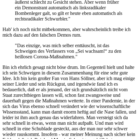
äußerst schlecht zu Gesicht stehen. Aber wenn früher
ein Demonstrant automatisch als linksradikaler
Bombenleger galt, so gilt er heute eben automatisch als
rechtsradikaler Schwurbler."
Hab' ich noch nicht mitbekommen, aber wahrscheinlich treibe ich
mich dazu auf den falschen Demos rum.
"Das einzige, was mich selber enttäuscht, ist das
Schweigen des Verfassers von „Sei wachsam!“ zu den
heillosen Corona-Maßnahmen."
Bin ich ehrlich gesagt nicht böse drum. Im Gegenteil hielt und halte
ich sein Schweigen in diesem Zusammenhang für eine sehr gute
Idee. Ich bin kein großer Fan von Hans Söllner, aber ich mag einige
seiner Lieder und sein Rückgrat, und irgendwie fand ich es
bedauerlich, daß er als jemand, der sich grundsätzlich nicht vom
Staat zurechtbiegen lassen will, schon fast zwangsweise und
dauerhaft gegen die Maßnahmen wetterte. In einer Pandemie, in der
sich das Virus ebenso schnell verändert wie der wissenschaftliche
Wissensstand, kann man damit enorm heftig auf die Nase fallen, und
leider ist ihm auch genau das widerfahren. Man versteigt sich da
sehr schnell in etwas, wenn man nicht aufpaßt. Und man wird
schnell in eine Schublade gesteckt, aus der man nur sehr schwer
wieder rauskommt. Insofern - war meiner Meinung nach sicher kein