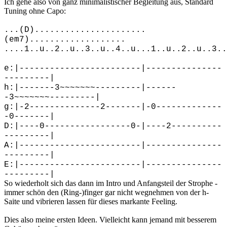
Ich gehe also von ganz minimalistischer Begleitung aus, Standard
Tuning ohne Capo:
...(D)......................
(em7)...................
....1..u..2..u..3..u..4..u...1..u..2..u..3..
e:|------------------------|---------------
---------|
h:|-------3~~~~~~~---------|------
-3~~~~~~~---------|
g:|-2--------------2-------|-0-------------
-0-------|
D:|----0-----------------0-|----2----------
---------|
A:|------------------------|---------------
---------|
E:|------------------------|---------------
---------|
So wiederholt sich das dann im Intro und Anfangsteil der Strophe -
immer schön den (Ring-)finger gar nicht wegnehmen von der h-
Saite und vibrieren lassen für dieses markante Feeling.
Dies also meine ersten Ideen. Vielleicht kann jemand mit besserem