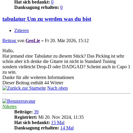
Hat sich bedankt:
0
Danksagung erhalten:
0
tabulatur Um zu werden was du bist
Zitieren
Beitrag
von
GeoLie
»
Fr 20. Mär 2026, 15:12
Hallo,
Hat jemand eine Tabulatur zu diesem Stück? Das Picking ist sehr
schön aber ich denke die Gitarre ist nicht in Standard Tuning
sondern vielleicht Drop-D oder DADGAD? Scheint auch in Capo 1
zu sein.
Danke für alle weiteren Informationen
Dieser Beitrag enthält 44 Wörter
Nach oben
Niketes
Beiträge:
39
Registriert:
Mi 20. Nov 2024, 11:35
Hat sich bedankt:
15 Mal
Danksagung erhalten:
14 Mal