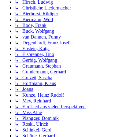
↳ Hirsch, Ludwig
↳ Christliche Liedermacher
↳ Bierhorst, Rüdiger
↳ Biermann, Wolf
↳ Bode, Frank
↳ Buck, Wolfgang
↳ van Dannen, Funny
↳ Degenhardt, Franz Josef
↳ Ebstein, Katja
↳ Eisbrenner, Tino
↳ Gerbig, Wolfgang
↳ Graumann, Stephan
↳ Gundermann, Gerhard
↳ Gutzeit, Sascha
↳ Hoffmann, Klaus
↳ Joana
↳ Kunze, Heinz Rudolf
↳ Mey, Reinhard
↳ Ein Lied aus vielen Perspektiven
↳ Miss Allie
↳ Plangger, Dominik
↳ Roski, Ulrich
↳ Schinkel, Gerd
↳ Schöne, Gerhard