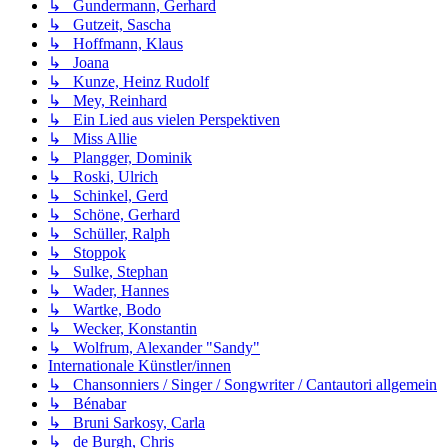
↳ Gundermann, Gerhard
↳ Gutzeit, Sascha
↳ Hoffmann, Klaus
↳ Joana
↳ Kunze, Heinz Rudolf
↳ Mey, Reinhard
↳ Ein Lied aus vielen Perspektiven
↳ Miss Allie
↳ Plangger, Dominik
↳ Roski, Ulrich
↳ Schinkel, Gerd
↳ Schöne, Gerhard
↳ Schüller, Ralph
↳ Stoppok
↳ Sulke, Stephan
↳ Wader, Hannes
↳ Wartke, Bodo
↳ Wecker, Konstantin
↳ Wolfrum, Alexander "Sandy"
Internationale Künstler/innen
↳ Chansonniers / Singer / Songwriter / Cantautori allgemein
↳ Bénabar
↳ Bruni Sarkosy, Carla
↳ de Burgh, Chris