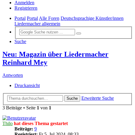
Anmelden
Registrieren
Portal
Portal
Alle Foren
Deutschsprachige Künstler/innen
Liedermacher allgemein
Suche
Neu: Magazin über Liedermacher
Reinhard Mey
Antworten
Druckansicht
Erweiterte Suche
Suche
3 Beiträge • Seite
1
von
1
Thilo
hat dieses Thema gestartet
Beiträge:
9
Registriert:
Fr 5. Jul 2024, 08:33