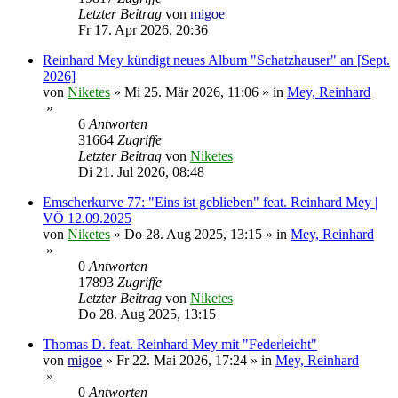
Letzter Beitrag
von
migoe
Fr 17. Apr 2026, 20:36
Reinhard Mey kündigt neues Album "Schatzhauser" an [Sept.
2026]
von
Niketes
»
Mi 25. Mär 2026, 11:06
» in
Mey, Reinhard
»
6
Antworten
31664
Zugriffe
Letzter Beitrag
von
Niketes
Di 21. Jul 2026, 08:48
Emscherkurve 77: "Eins ist geblieben" feat. Reinhard Mey |
VÖ 12.09.2025
von
Niketes
»
Do 28. Aug 2025, 13:15
» in
Mey, Reinhard
»
0
Antworten
17893
Zugriffe
Letzter Beitrag
von
Niketes
Do 28. Aug 2025, 13:15
Thomas D. feat. Reinhard Mey mit "Federleicht"
von
migoe
»
Fr 22. Mai 2026, 17:24
» in
Mey, Reinhard
»
0
Antworten