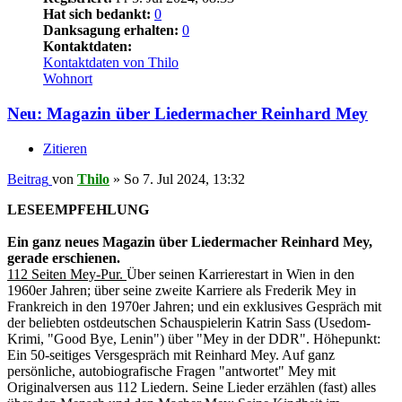
Hat sich bedankt:
0
Danksagung erhalten:
0
Kontaktdaten:
Kontaktdaten von Thilo
Wohnort
Neu: Magazin über Liedermacher Reinhard Mey
Zitieren
Beitrag
von
Thilo
»
So 7. Jul 2024, 13:32
LESEEMPFEHLUNG
Ein ganz neues Magazin über Liedermacher Reinhard Mey,
gerade erschienen.
112 Seiten Mey-Pur.
Über seinen Karrierestart in Wien in den
1960er Jahren; über seine zweite Karriere als Frederik Mey in
Frankreich in den 1970er Jahren; und ein exklusives Gespräch mit
der beliebten ostdeutschen Schauspielerin Katrin Sass (Usedom-
Krimi, "Good Bye, Lenin") über "Mey in der DDR". Höhepunkt:
Ein 50-seitiges Versgespräch mit Reinhard Mey. Auf ganz
persönliche, autobiografische Fragen "antwortet" Mey mit
Originalversen aus 112 Liedern. Seine Lieder erzählen (fast) alles