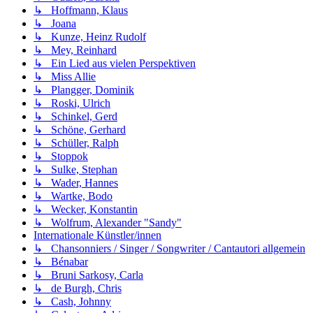
↳ Hoffmann, Klaus
↳ Joana
↳ Kunze, Heinz Rudolf
↳ Mey, Reinhard
↳ Ein Lied aus vielen Perspektiven
↳ Miss Allie
↳ Plangger, Dominik
↳ Roski, Ulrich
↳ Schinkel, Gerd
↳ Schöne, Gerhard
↳ Schüller, Ralph
↳ Stoppok
↳ Sulke, Stephan
↳ Wader, Hannes
↳ Wartke, Bodo
↳ Wecker, Konstantin
↳ Wolfrum, Alexander "Sandy"
Internationale Künstler/innen
↳ Chansonniers / Singer / Songwriter / Cantautori allgemein
↳ Bénabar
↳ Bruni Sarkosy, Carla
↳ de Burgh, Chris
↳ Cash, Johnny