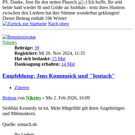
PS. Danke, Jens für den netten Plausch
Ich hoffe, Ihr seid
beide bald wieder fit und Grüße an Siobhán - trotz ihres Hustens
zwischen den Liedern hat ihre Stimme wunderbar geklungen!
Dieser Beitrag enthält 196 Wörter
Nach oben
Niketes
Beiträge:
39
Registriert:
Mi 20. Nov 2024, 11:35
Hat sich bedankt:
15 Mal
Danksagung erhalten:
14 Mal
Empfehlung: Jens Kommnick und "Iontach"
Zitieren
Beitrag
von
Niketes
»
Mo 2. Feb 2026, 16:09
Siobhán Kennedy ist tot. Mein Mitgefühl gilt ihren Angehörigen
und Mitmusikern.
Quelle: iontach.de
Ihr Lieben,