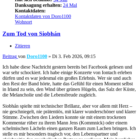
Danksagung erhalten:
24 Mal
Kontaktdaten:
Kontaktdaten von Doro1100
Wohnort
Zum Tod von Siobhán
Zitieren
Beitrag
von
Doro1100
»
Di 3. Feb 2026, 09:15
Ich habe diese Nachricht gestern bereits bei Facebook gelesen und
war sehr schockiert. Ich habe einige Konzerte von Iontach erleben
dürfen und es war jedesmal ein großes Erlebnis. Wer sie und auch
den Rest der Band hörte, hatte das Gefühl für einen Moment selbst
in Irland zu sein, den Wind über grünen Hügeln, das Salz der Küste,
die Melancholie und die Lebensfreude zugleich.
Siobhán spielte mit technischer Brillanz, aber vor allem mit Herz –
nie geschniegelt, nie prätentiös, mit klarer wunderschöner und klarer
Stimme. Zwischen den Liedern konnte sie mit einem trockenen
Kommentar rüber zu ihrem Mann Jens (Kommnick) oder einem
schelmischen Lächeln einen ganzen Raum zum Lachen bringen. Ich
stelle es mir besonders tragisch vor, den Lebenspartner und