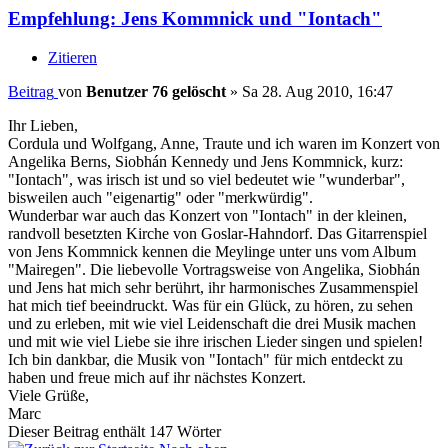
Empfehlung: Jens Kommnick und "Iontach"
Zitieren
Beitrag
von
Benutzer 76 gelöscht
»
Sa 28. Aug 2010, 16:47
Ihr Lieben,
Cordula und Wolfgang, Anne, Traute und ich waren im Konzert von
Angelika Berns, Siobhán Kennedy und Jens Kommnick, kurz:
"Iontach", was irisch ist und so viel bedeutet wie "wunderbar",
bisweilen auch "eigenartig" oder "merkwürdig".
Wunderbar war auch das Konzert von "Iontach" in der kleinen,
randvoll besetzten Kirche von Goslar-Hahndorf. Das Gitarrenspiel
von Jens Kommnick kennen die Meylinge unter uns vom Album
"Mairegen". Die liebevolle Vortragsweise von Angelika, Siobhán
und Jens hat mich sehr berührt, ihr harmonisches Zusammenspiel
hat mich tief beeindruckt. Was für ein Glück, zu hören, zu sehen
und zu erleben, mit wie viel Leidenschaft die drei Musik machen
und mit wie viel Liebe sie ihre irischen Lieder singen und spielen!
Ich bin dankbar, die Musik von "Iontach" für mich entdeckt zu
haben und freue mich auf ihr nächstes Konzert.
Viele Grüße,
Marc
Dieser Beitrag enthält 147 Wörter