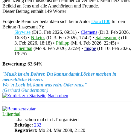
gleichzeitig den musikalischen Partner zu verlieren. Mein herzliches
Beileid an Jens und alle Angehörigen und Freunde.
Dieser Beitrag enthält 149 Wörter
Folgende Benutzer bedankten sich beim Autor
Doro1100
für den
Beitrag (Insgesamt 7):
Skywise
(Di 3. Feb 2026, 09:31) •
Clemens
(Di 3. Feb 2026,
16:33) •
Niketes
(Di 3. Feb 2026, 17:42) •
Saitensprung
(Di
3. Feb 2026, 18:18) •
Philipp
(Mi 4. Feb 2026, 22:45) •
Lilienthal
(Mo 9. Feb 2026, 22:59) •
migoe
(Di 10. Feb 2026,
19:25)
Bewertung:
63.64%
"
Musik ist ein Bohrer. Du kannst damit Löcher machen in
menschliche Herzen.
Wo `n Loch ist, kann was rein. Oder raus."
(Gerhard Gundermann)
Nach oben
Lilienthal
...hat schon mal ein LT organisiert
Beiträge:
232
Registriert:
Mo 24. Mär 2008, 21:20