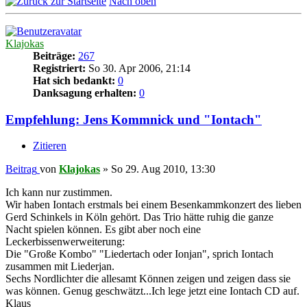
Nach oben
Klajokas
Beiträge:
267
Registriert:
So 30. Apr 2006, 21:14
Hat sich bedankt:
0
Danksagung erhalten:
0
Empfehlung: Jens Kommnick und "Iontach"
Zitieren
Beitrag
von
Klajokas
»
So 29. Aug 2010, 13:30
Ich kann nur zustimmen.
Wir haben Iontach erstmals bei einem Besenkammkonzert des lieben
Gerd Schinkels in Köln gehört. Das Trio hätte ruhig die ganze
Nacht spielen können. Es gibt aber noch eine
Leckerbissenwerweiterung:
Die "Große Kombo" "Liedertach oder Ionjan", sprich Iontach
zusammen mit Liederjan.
Sechs Nordlichter die allesamt Können zeigen und zeigen dass sie
was können. Genug geschwätzt...Ich lege jetzt eine Iontach CD auf.
Klaus