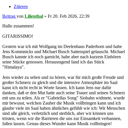
Zitieren
Beitrag
von
Lilienthal
»
Fr 20. Feb 2026, 22:39
Hallo zusammen!
GITARISSIMO!
Gestern war ich mit Wolfgang im Deelenhaus Paderborn und habe
Jens Kommnicks und Michael Busch Saitenspiel gelauscht. Michael
Busch kannte ich noch garnicht, habe aber nach kurzem Einhören
seine Stücke genossen. Herausragend fand ich das Stück
"Himalaya".
Jens wieder zu sehen und zu hören, war für mich große Freude und
großer Schmerz zu gleich und die intensive Atmosphäre im Saal
kann ich nicht recht in Worte fassen. Ich kann Jens nur dafür
danken, daß er den Mut hatte auch seine Trauer und seinen Schmerz
mit uns zu teilen. Als er "Gabriellas Song" Siobahn widmete, wurde
mir bewusst, welchen Zauber die Musik vollbringen kann und ich
glaube viele im Saal haben ähnliches gefühlt wie ich: Wir Menschen
sind alle gleich, verletzlich und sterblich, aber wir können uns
trösten, wenn wir die Barrieren die uns zur Einsamkeit verbannen,
fallen lassen. Genau dieses Wunder kann Musik vollbringen!