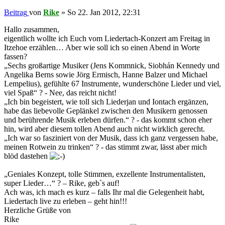
Beitrag
von
Rike
»
So 22. Jan 2012, 22:31
Hallo zusammen,
eigentlich wollte ich Euch vom Liedertach-Konzert am Freitag in
Itzehoe erzählen… Aber wie soll ich so einen Abend in Worte
fassen?
„Sechs großartige Musiker (Jens Kommnick, Siobhán Kennedy und
Angelika Berns sowie Jörg Ermisch, Hanne Balzer und Michael
Lempelius), gefühlte 67 Instrumente, wunderschöne Lieder und viel,
viel Spaß“ ? - Nee, das reicht nicht!
„Ich bin begeistert, wie toll sich Liederjan und Iontach ergänzen,
habe das liebevolle Geplänkel zwischen den Musikern genossen
und berührende Musik erleben dürfen.“ ? - das kommt schon eher
hin, wird aber diesem tollen Abend auch nicht wirklich gerecht.
„Ich war so fasziniert von der Musik, dass ich ganz vergessen habe,
meinen Rotwein zu trinken“ ? - das stimmt zwar, lässt aber mich
blöd dastehen
„Geniales Konzept, tolle Stimmen, exzellente Instrumentalisten,
super Lieder…“ ? – Rike, geb`s auf!
Ach was, ich mach es kurz – falls Ihr mal die Gelegenheit habt,
Liedertach live zu erleben – geht hin!!!
Herzliche Grüße von
Rike