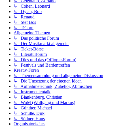
↳ Celentano, Adriano
↳ Cohen, Leonard
↳ Dylan, Bob
↳ Renaud
↳ Stef Bos
↳ TiCorn
Allgemeine Themen
↳ Das politische Forum
↳ Der Musikmarkt allgemein
↳ Ticket-Börse
↳ Literaturforum
↳ Dies und das (Offtopic-Forum)
↳ Festivals und Bardentreffen
Kreativ-Foren
↳ Themensammlung und allgemeine Diskussion
↳ Die Umsetzung der eigenen Ideen
↳ Aufnahmetechnik, Zubehör, Abmischen
↳ Instrumententalk
↳ Blankenburg, Christian
↳ WuM (Wolfgang und Markus)
↳ Günther, Michael
↳ Schulte, Dirk
↳ Söllner, Hans
Organisatorisches