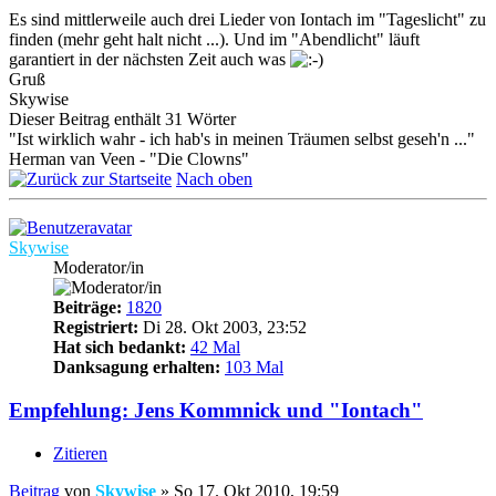
Es sind mittlerweile auch drei Lieder von Iontach im "Tageslicht" zu
finden (mehr geht halt nicht ...). Und im "Abendlicht" läuft
garantiert in der nächsten Zeit auch was
Gruß
Skywise
Dieser Beitrag enthält 31 Wörter
"Ist wirklich wahr - ich hab's in meinen Träumen selbst geseh'n ..."
Herman van Veen - "Die Clowns"
Nach oben
Skywise
Moderator/in
Beiträge:
1820
Registriert:
Di 28. Okt 2003, 23:52
Hat sich bedankt:
42 Mal
Danksagung erhalten:
103 Mal
Empfehlung: Jens Kommnick und "Iontach"
Zitieren
Beitrag
von
Skywise
»
So 17. Okt 2010, 19:59