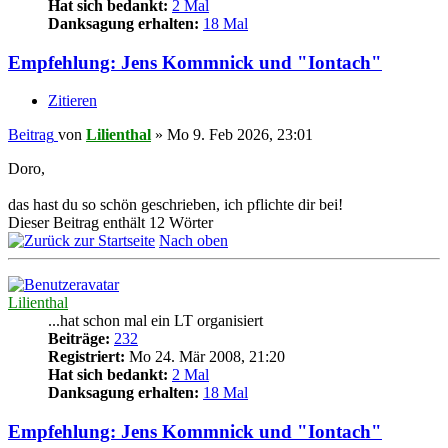
Hat sich bedankt:
2 Mal
Danksagung erhalten:
18 Mal
Empfehlung: Jens Kommnick und "Iontach"
Zitieren
Beitrag
von
Lilienthal
»
Mo 9. Feb 2026, 23:01
Doro,
das hast du so schön geschrieben, ich pflichte dir bei!
Dieser Beitrag enthält 12 Wörter
Nach oben
Lilienthal
...hat schon mal ein LT organisiert
Beiträge:
232
Registriert:
Mo 24. Mär 2008, 21:20
Hat sich bedankt:
2 Mal
Danksagung erhalten:
18 Mal
Empfehlung: Jens Kommnick und "Iontach"