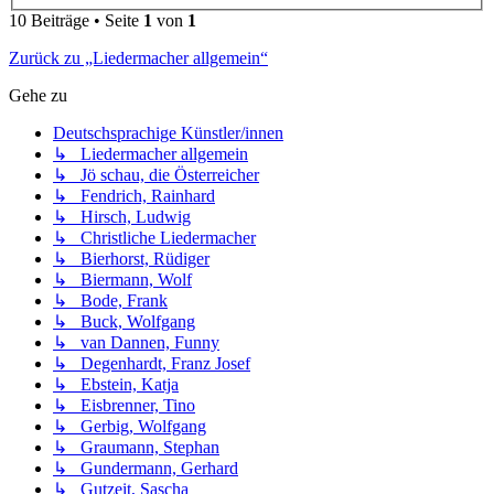
10 Beiträge • Seite
1
von
1
Zurück zu „Liedermacher allgemein“
Gehe zu
Deutschsprachige Künstler/innen
↳ Liedermacher allgemein
↳ Jö schau, die Österreicher
↳ Fendrich, Rainhard
↳ Hirsch, Ludwig
↳ Christliche Liedermacher
↳ Bierhorst, Rüdiger
↳ Biermann, Wolf
↳ Bode, Frank
↳ Buck, Wolfgang
↳ van Dannen, Funny
↳ Degenhardt, Franz Josef
↳ Ebstein, Katja
↳ Eisbrenner, Tino
↳ Gerbig, Wolfgang
↳ Graumann, Stephan
↳ Gundermann, Gerhard
↳ Gutzeit, Sascha