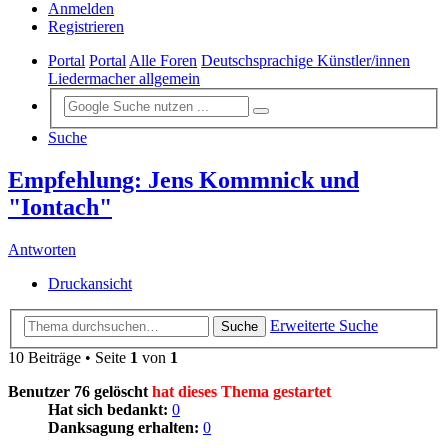
Anmelden
Registrieren
Portal
Portal
Alle Foren
Deutschsprachige Künstler/innen
Liedermacher allgemein
Suche
Empfehlung: Jens Kommnick und
"Iontach"
Antworten
Druckansicht
Erweiterte Suche
Suche
10 Beiträge • Seite
1
von
1
Benutzer 76 gelöscht
hat dieses Thema gestartet
Hat sich bedankt:
0
Danksagung erhalten:
0