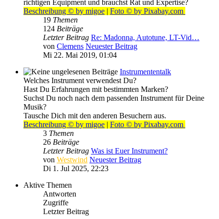
richtigen Equipment und brauchst Rat und Expertise?
Beschreibung © by migoe
|
Foto © by Pixabay.com
19
Themen
124
Beiträge
Letzter Beitrag
Re: Madonna, Autotune, LT-Vid…
von
Clemens
Neuester Beitrag
Mi 22. Mai 2019, 01:04
Instrumententalk
Welches Instrument verwendest Du?
Hast Du Erfahrungen mit bestimmten Marken?
Suchst Du noch nach dem passenden Instrument für Deine
Musik?
Tausche Dich mit den anderen Besuchern aus.
Beschreibung © by migoe
|
Foto © by Pixabay.com
3
Themen
26
Beiträge
Letzter Beitrag
Was ist Euer Instrument?
von
Westwind
Neuester Beitrag
Di 1. Jul 2025, 22:23
Aktive Themen
Antworten
Zugriffe
Letzter Beitrag