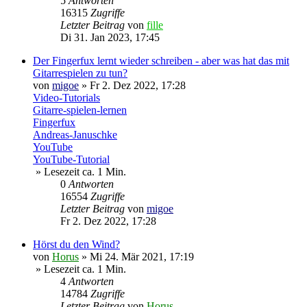
5
Antworten
16315
Zugriffe
Letzter Beitrag
von
fille
Di 31. Jan 2023, 17:45
Der Fingerfux lernt wieder schreiben - aber was hat das mit
Gitarrespielen zu tun?
von
migoe
»
Fr 2. Dez 2022, 17:28
Video-Tutorials
Gitarre-spielen-lernen
Fingerfux
Andreas-Januschke
YouTube
YouTube-Tutorial
» Lesezeit ca. 1 Min.
0
Antworten
16554
Zugriffe
Letzter Beitrag
von
migoe
Fr 2. Dez 2022, 17:28
Hörst du den Wind?
von
Horus
»
Mi 24. Mär 2021, 17:19
» Lesezeit ca. 1 Min.
4
Antworten
14784
Zugriffe
Letzter Beitrag
von
Horus