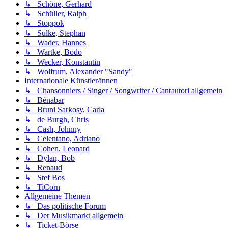
↳ Schöne, Gerhard
↳ Schüller, Ralph
↳ Stoppok
↳ Sulke, Stephan
↳ Wader, Hannes
↳ Wartke, Bodo
↳ Wecker, Konstantin
↳ Wolfrum, Alexander "Sandy"
Internationale Künstler/innen
↳ Chansonniers / Singer / Songwriter / Cantautori allgemein
↳ Bénabar
↳ Bruni Sarkosy, Carla
↳ de Burgh, Chris
↳ Cash, Johnny
↳ Celentano, Adriano
↳ Cohen, Leonard
↳ Dylan, Bob
↳ Renaud
↳ Stef Bos
↳ TiCorn
Allgemeine Themen
↳ Das politische Forum
↳ Der Musikmarkt allgemein
↳ Ticket-Börse