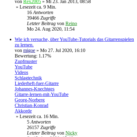
von
Rex2005
»
Mi 23. Jan 2013, 08:58
» Lesezeit ca. 9 Min.
16
Antworten
39466
Zugriffe
Letzter Beitrag
von
Reino
Mo 24. Aug 2020, 11:54
Wie ich versuche, über YouTube-Tutorials das Gitarrenspielen
zu lernen.
von
migoe
»
Mo 27. Jul 2020, 16:10
Bewertung: 1.17%
Zupfmuster
YouTube
Videos
Schlagtechnik
Liederheft-fuer-Gitarre
Johannes-Knechtges
Gitarre-lernen-mit-YouTube
Georg-Norberg
Christian-Konrad
Akkorde
» Lesezeit ca. 16 Min.
5
Antworten
26157
Zugriffe
Letzter Beitrag
von
Nicky