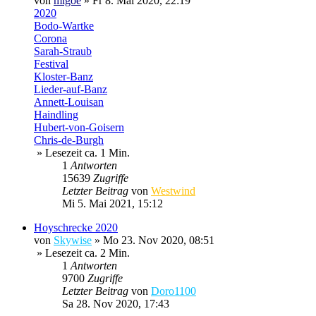
von
migoe
»
Fr 8. Mai 2020, 22:19
2020
Bodo-Wartke
Corona
Sarah-Straub
Festival
Kloster-Banz
Lieder-auf-Banz
Annett-Louisan
Haindling
Hubert-von-Goisern
Chris-de-Burgh
» Lesezeit ca. 1 Min.
1
Antworten
15639
Zugriffe
Letzter Beitrag
von
Westwind
Mi 5. Mai 2021, 15:12
Hoyschrecke 2020
von
Skywise
»
Mo 23. Nov 2020, 08:51
» Lesezeit ca. 2 Min.
1
Antworten
9700
Zugriffe
Letzter Beitrag
von
Doro1100
Sa 28. Nov 2020, 17:43