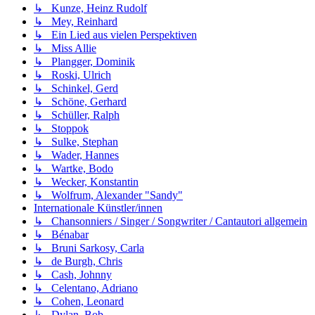
↳ Kunze, Heinz Rudolf
↳ Mey, Reinhard
↳ Ein Lied aus vielen Perspektiven
↳ Miss Allie
↳ Plangger, Dominik
↳ Roski, Ulrich
↳ Schinkel, Gerd
↳ Schöne, Gerhard
↳ Schüller, Ralph
↳ Stoppok
↳ Sulke, Stephan
↳ Wader, Hannes
↳ Wartke, Bodo
↳ Wecker, Konstantin
↳ Wolfrum, Alexander "Sandy"
Internationale Künstler/innen
↳ Chansonniers / Singer / Songwriter / Cantautori allgemein
↳ Bénabar
↳ Bruni Sarkosy, Carla
↳ de Burgh, Chris
↳ Cash, Johnny
↳ Celentano, Adriano
↳ Cohen, Leonard
↳ Dylan, Bob