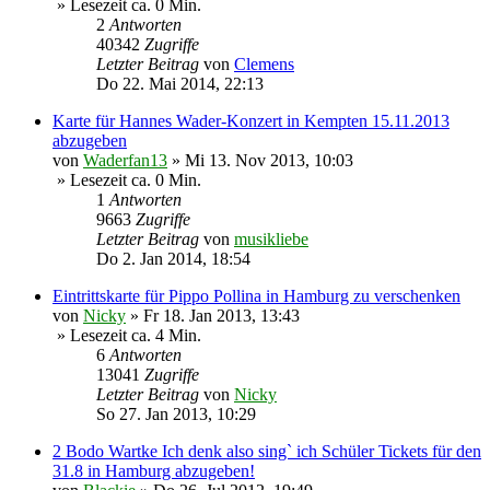
» Lesezeit ca. 0 Min.
2
Antworten
40342
Zugriffe
Letzter Beitrag
von
Clemens
Do 22. Mai 2014, 22:13
Karte für Hannes Wader-Konzert in Kempten 15.11.2013
abzugeben
von
Waderfan13
»
Mi 13. Nov 2013, 10:03
» Lesezeit ca. 0 Min.
1
Antworten
9663
Zugriffe
Letzter Beitrag
von
musikliebe
Do 2. Jan 2014, 18:54
Eintrittskarte für Pippo Pollina in Hamburg zu verschenken
von
Nicky
»
Fr 18. Jan 2013, 13:43
» Lesezeit ca. 4 Min.
6
Antworten
13041
Zugriffe
Letzter Beitrag
von
Nicky
So 27. Jan 2013, 10:29
2 Bodo Wartke Ich denk also sing` ich Schüler Tickets für den
31.8 in Hamburg abzugeben!