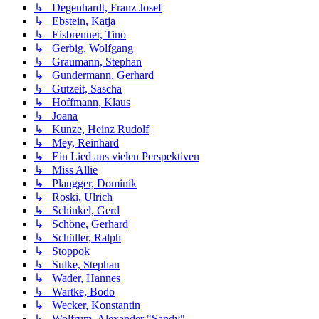
↳ Degenhardt, Franz Josef
↳ Ebstein, Katja
↳ Eisbrenner, Tino
↳ Gerbig, Wolfgang
↳ Graumann, Stephan
↳ Gundermann, Gerhard
↳ Gutzeit, Sascha
↳ Hoffmann, Klaus
↳ Joana
↳ Kunze, Heinz Rudolf
↳ Mey, Reinhard
↳ Ein Lied aus vielen Perspektiven
↳ Miss Allie
↳ Plangger, Dominik
↳ Roski, Ulrich
↳ Schinkel, Gerd
↳ Schöne, Gerhard
↳ Schüller, Ralph
↳ Stoppok
↳ Sulke, Stephan
↳ Wader, Hannes
↳ Wartke, Bodo
↳ Wecker, Konstantin
↳ Wolfrum, Alexander "Sandy"