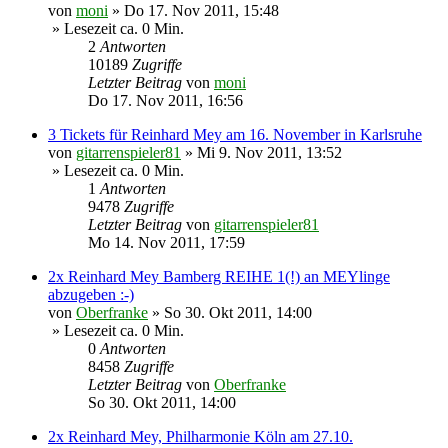
von
moni
»
Do 17. Nov 2011, 15:48
» Lesezeit ca. 0 Min.
2
Antworten
10189
Zugriffe
Letzter Beitrag
von
moni
Do 17. Nov 2011, 16:56
3 Tickets für Reinhard Mey am 16. November in Karlsruhe
von
gitarrenspieler81
»
Mi 9. Nov 2011, 13:52
» Lesezeit ca. 0 Min.
1
Antworten
9478
Zugriffe
Letzter Beitrag
von
gitarrenspieler81
Mo 14. Nov 2011, 17:59
2x Reinhard Mey Bamberg REIHE 1(!) an MEYlinge
abzugeben :-)
von
Oberfranke
»
So 30. Okt 2011, 14:00
» Lesezeit ca. 0 Min.
0
Antworten
8458
Zugriffe
Letzter Beitrag
von
Oberfranke
So 30. Okt 2011, 14:00
2x Reinhard Mey, Philharmonie Köln am 27.10.