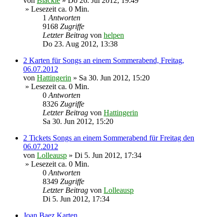
von
Blackie
»
Do 26. Jul 2012, 19:49
» Lesezeit ca. 0 Min.
1
Antworten
9168
Zugriffe
Letzter Beitrag
von
helpen
Do 23. Aug 2012, 13:38
2 Karten für Songs an einem Sommerabend, Freitag,
06.07.2012
von
Hattingerin
»
Sa 30. Jun 2012, 15:20
» Lesezeit ca. 0 Min.
0
Antworten
8326
Zugriffe
Letzter Beitrag
von
Hattingerin
Sa 30. Jun 2012, 15:20
2 Tickets Songs an einem Sommerabend für Freitag den
06.07.2012
von
Lolleausp
»
Di 5. Jun 2012, 17:34
» Lesezeit ca. 0 Min.
0
Antworten
8349
Zugriffe
Letzter Beitrag
von
Lolleausp
Di 5. Jun 2012, 17:34
Joan Baez Karten