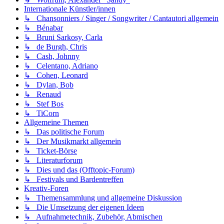
Internationale Künstler/innen
↳ Chansonniers / Singer / Songwriter / Cantautori allgemein
↳ Bénabar
↳ Bruni Sarkosy, Carla
↳ de Burgh, Chris
↳ Cash, Johnny
↳ Celentano, Adriano
↳ Cohen, Leonard
↳ Dylan, Bob
↳ Renaud
↳ Stef Bos
↳ TiCorn
Allgemeine Themen
↳ Das politische Forum
↳ Der Musikmarkt allgemein
↳ Ticket-Börse
↳ Literaturforum
↳ Dies und das (Offtopic-Forum)
↳ Festivals und Bardentreffen
Kreativ-Foren
↳ Themensammlung und allgemeine Diskussion
↳ Die Umsetzung der eigenen Ideen
↳ Aufnahmetechnik, Zubehör, Abmischen