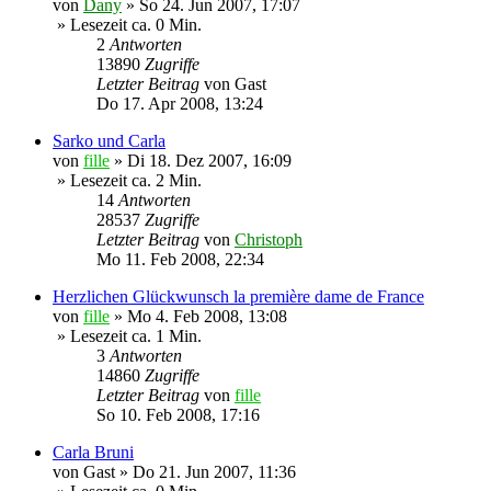
von
Dany
»
So 24. Jun 2007, 17:07
» Lesezeit ca. 0 Min.
2
Antworten
13890
Zugriffe
Letzter Beitrag
von
Gast
Do 17. Apr 2008, 13:24
Sarko und Carla
von
fille
»
Di 18. Dez 2007, 16:09
» Lesezeit ca. 2 Min.
14
Antworten
28537
Zugriffe
Letzter Beitrag
von
Christoph
Mo 11. Feb 2008, 22:34
Herzlichen Glückwunsch la première dame de France
von
fille
»
Mo 4. Feb 2008, 13:08
» Lesezeit ca. 1 Min.
3
Antworten
14860
Zugriffe
Letzter Beitrag
von
fille
So 10. Feb 2008, 17:16
Carla Bruni
von
Gast
»
Do 21. Jun 2007, 11:36