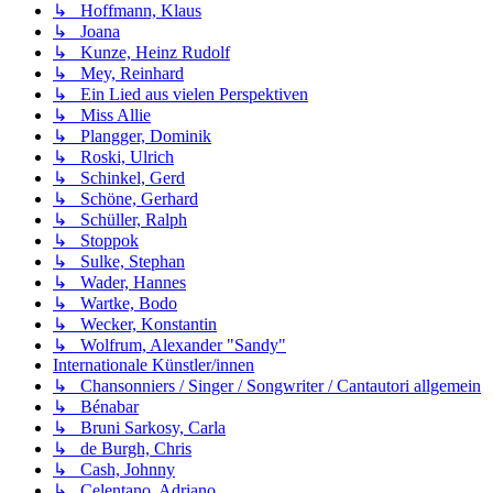
↳ Hoffmann, Klaus
↳ Joana
↳ Kunze, Heinz Rudolf
↳ Mey, Reinhard
↳ Ein Lied aus vielen Perspektiven
↳ Miss Allie
↳ Plangger, Dominik
↳ Roski, Ulrich
↳ Schinkel, Gerd
↳ Schöne, Gerhard
↳ Schüller, Ralph
↳ Stoppok
↳ Sulke, Stephan
↳ Wader, Hannes
↳ Wartke, Bodo
↳ Wecker, Konstantin
↳ Wolfrum, Alexander "Sandy"
Internationale Künstler/innen
↳ Chansonniers / Singer / Songwriter / Cantautori allgemein
↳ Bénabar
↳ Bruni Sarkosy, Carla
↳ de Burgh, Chris
↳ Cash, Johnny
↳ Celentano, Adriano