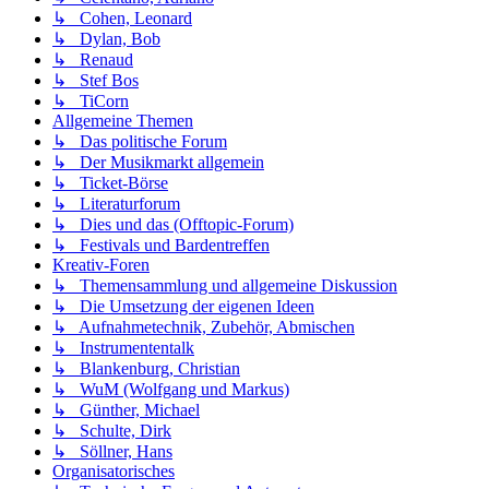
↳ Cohen, Leonard
↳ Dylan, Bob
↳ Renaud
↳ Stef Bos
↳ TiCorn
Allgemeine Themen
↳ Das politische Forum
↳ Der Musikmarkt allgemein
↳ Ticket-Börse
↳ Literaturforum
↳ Dies und das (Offtopic-Forum)
↳ Festivals und Bardentreffen
Kreativ-Foren
↳ Themensammlung und allgemeine Diskussion
↳ Die Umsetzung der eigenen Ideen
↳ Aufnahmetechnik, Zubehör, Abmischen
↳ Instrumententalk
↳ Blankenburg, Christian
↳ WuM (Wolfgang und Markus)
↳ Günther, Michael
↳ Schulte, Dirk
↳ Söllner, Hans
Organisatorisches