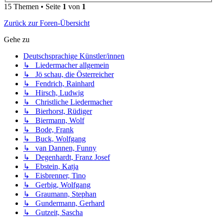
15 Themen • Seite
1
von
1
Zurück zur Foren-Übersicht
Gehe zu
Deutschsprachige Künstler/innen
↳ Liedermacher allgemein
↳ Jö schau, die Österreicher
↳ Fendrich, Rainhard
↳ Hirsch, Ludwig
↳ Christliche Liedermacher
↳ Bierhorst, Rüdiger
↳ Biermann, Wolf
↳ Bode, Frank
↳ Buck, Wolfgang
↳ van Dannen, Funny
↳ Degenhardt, Franz Josef
↳ Ebstein, Katja
↳ Eisbrenner, Tino
↳ Gerbig, Wolfgang
↳ Graumann, Stephan
↳ Gundermann, Gerhard
↳ Gutzeit, Sascha