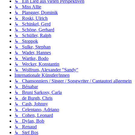
↳ Ein Lied aus vielen Perspektiven
↳ Miss Allie
↳ Plangger, Dominik
↳ Roski, Ulrich
↳ Schinkel, Gerd
↳ Schöne, Gerhard
↳ Schüller, Ralph
↳ Stoppok
↳ Sulke, Stephan
↳ Wader, Hannes
↳ Wartke, Bodo
↳ Wecker, Konstantin
↳ Wolfrum, Alexander "Sandy"
Internationale Künstler/innen
↳ Chansonniers / Singer / Songwriter / Cantautori allgemein
↳ Bénabar
↳ Bruni Sarkosy, Carla
↳ de Burgh, Chris
↳ Cash, Johnny
↳ Celentano, Adriano
↳ Cohen, Leonard
↳ Dylan, Bob
↳ Renaud
↳ Stef Bos