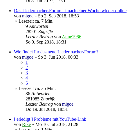
Di 8. Jan 2019, 11:39
Das Liedermacher-Forum ist nach einer Woche wieder online
von
migoe
»
So 2. Sep 2018, 16:53
» Lesezeit ca. 7 Min.
9
Antworten
28501
Zugriffe
Letzter Beitrag
von
Anne1986
So 9. Sep 2018, 18:31
Wie findet Ihr das neue Liedermacher-Forum?
von
migoe
»
So 3. Jun 2018, 00:33
1
2
3
4
5
» Lesezeit ca. 35 Min.
86
Antworten
281085
Zugriffe
Letzter Beitrag
von
migoe
Do 19. Jul 2018, 18:51
[ erledigt ] Probleme mit YouTube-Link
von
Rike
»
Mo 16. Jul 2018, 21:28
» Lesezeit ca. 1 Min.