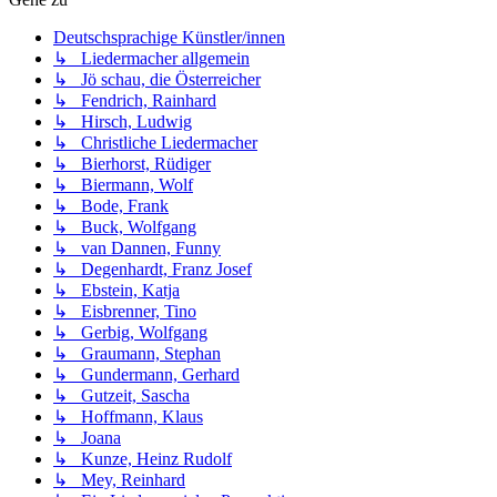
Deutschsprachige Künstler/innen
↳ Liedermacher allgemein
↳ Jö schau, die Österreicher
↳ Fendrich, Rainhard
↳ Hirsch, Ludwig
↳ Christliche Liedermacher
↳ Bierhorst, Rüdiger
↳ Biermann, Wolf
↳ Bode, Frank
↳ Buck, Wolfgang
↳ van Dannen, Funny
↳ Degenhardt, Franz Josef
↳ Ebstein, Katja
↳ Eisbrenner, Tino
↳ Gerbig, Wolfgang
↳ Graumann, Stephan
↳ Gundermann, Gerhard
↳ Gutzeit, Sascha
↳ Hoffmann, Klaus
↳ Joana
↳ Kunze, Heinz Rudolf
↳ Mey, Reinhard