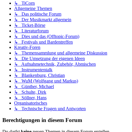
↳ TiCorn
Allgemeine Themen
↳ Das politische Forum
↳ Der Musikmarkt allgemein
↳ Ticket-Börse
↳ Literaturforum
↳ Dies und das (Offtopic-Forum)
↳ Festivals und Bardentreffen
Kreativ-Foren
↳ Themensammlung und allgemeine Diskussion
↳ Die Umsetzung der eigenen Ideen
↳ Aufnahmetechnik, Zubehör, Abmischen
↳ Instrumententalk
↳ Blankenburg, Christian
↳ WuM (Wolfgang und Markus)
↳ Günther, Michael
↳ Schulte, Dirk
↳ Söllner, Hans
Organisatorisches
↳ Technische Fragen und Antworten
Berechtigungen in diesem Forum
Du darfst
keine
neuen Themen in diesem Forum erstellen.