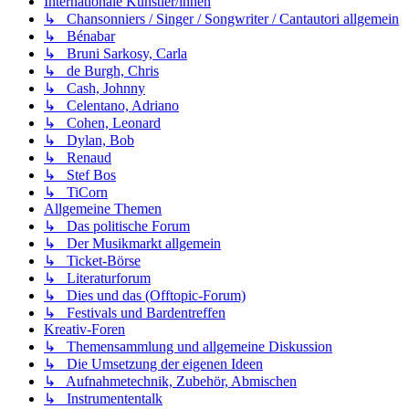
Internationale Künstler/innen
↳ Chansonniers / Singer / Songwriter / Cantautori allgemein
↳ Bénabar
↳ Bruni Sarkosy, Carla
↳ de Burgh, Chris
↳ Cash, Johnny
↳ Celentano, Adriano
↳ Cohen, Leonard
↳ Dylan, Bob
↳ Renaud
↳ Stef Bos
↳ TiCorn
Allgemeine Themen
↳ Das politische Forum
↳ Der Musikmarkt allgemein
↳ Ticket-Börse
↳ Literaturforum
↳ Dies und das (Offtopic-Forum)
↳ Festivals und Bardentreffen
Kreativ-Foren
↳ Themensammlung und allgemeine Diskussion
↳ Die Umsetzung der eigenen Ideen
↳ Aufnahmetechnik, Zubehör, Abmischen
↳ Instrumententalk