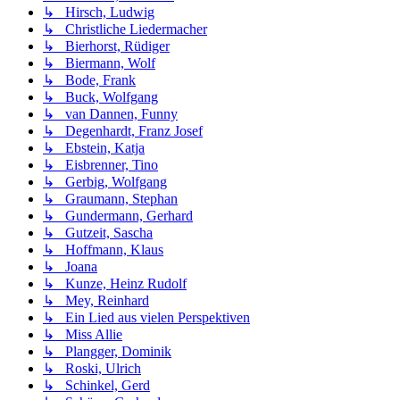
↳ Hirsch, Ludwig
↳ Christliche Liedermacher
↳ Bierhorst, Rüdiger
↳ Biermann, Wolf
↳ Bode, Frank
↳ Buck, Wolfgang
↳ van Dannen, Funny
↳ Degenhardt, Franz Josef
↳ Ebstein, Katja
↳ Eisbrenner, Tino
↳ Gerbig, Wolfgang
↳ Graumann, Stephan
↳ Gundermann, Gerhard
↳ Gutzeit, Sascha
↳ Hoffmann, Klaus
↳ Joana
↳ Kunze, Heinz Rudolf
↳ Mey, Reinhard
↳ Ein Lied aus vielen Perspektiven
↳ Miss Allie
↳ Plangger, Dominik
↳ Roski, Ulrich
↳ Schinkel, Gerd