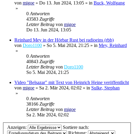
von
migoe
»
Do 13. Jun 2024, 13:05
» in
Buck, Wolfgang
»
0
Antworten
43583
Zugriffe
Letzter Beitrag
von
migoe
Do 13. Jun 2024, 13:05
Reinhard Mey in der Hörbar Rust bei radioeins (rbb)
von
Doro1100
»
So 5. Mai 2024, 21:25
» in
Mey, Reinhard
»
0
Antworten
40843
Zugriffe
Letzter Beitrag
von
Doro1100
So 5. Mai 2024, 21:25
Video "Belsazar" mit Text von Heinrich Heine veröffentlicht
von
migoe
»
Sa 2. Mär 2024, 02:02
» in
Sulke, Stephan
»
0
Antworten
38166
Zugriffe
Letzter Beitrag
von
migoe
Sa 2. Mär 2024, 02:02
Anzeigen:
Sortiere nach:
Richtung: