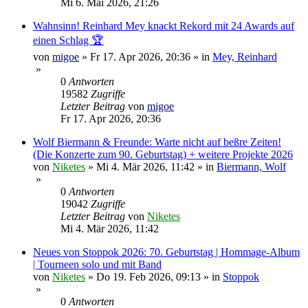
Mi 6. Mai 2026, 21:26
Wahnsinn! Reinhard Mey knackt Rekord mit 24 Awards auf
einen Schlag 🏆
von
migoe
»
Fr 17. Apr 2026, 20:36
» in
Mey, Reinhard
»
0
Antworten
19582
Zugriffe
Letzter Beitrag
von
migoe
Fr 17. Apr 2026, 20:36
Wolf Biermann & Freunde: Warte nicht auf beßre Zeiten!
(Die Konzerte zum 90. Geburtstag) + weitere Projekte 2026
von
Niketes
»
Mi 4. Mär 2026, 11:42
» in
Biermann, Wolf
»
0
Antworten
19042
Zugriffe
Letzter Beitrag
von
Niketes
Mi 4. Mär 2026, 11:42
Neues von Stoppok 2026: 70. Geburtstag | Hommage-Album
| Tourneen solo und mit Band
von
Niketes
»
Do 19. Feb 2026, 09:13
» in
Stoppok
»
0
Antworten