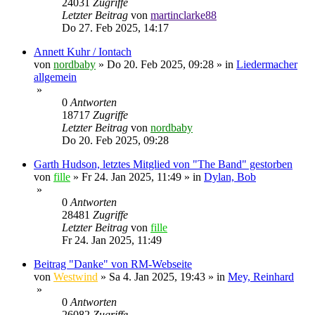
24031
Zugriffe
Letzter Beitrag
von
martinclarke88
Do 27. Feb 2025, 14:17
Annett Kuhr / Iontach
von
nordbaby
»
Do 20. Feb 2025, 09:28
» in
Liedermacher
allgemein
»
0
Antworten
18717
Zugriffe
Letzter Beitrag
von
nordbaby
Do 20. Feb 2025, 09:28
Garth Hudson, letztes Mitglied von "The Band" gestorben
von
fille
»
Fr 24. Jan 2025, 11:49
» in
Dylan, Bob
»
0
Antworten
28481
Zugriffe
Letzter Beitrag
von
fille
Fr 24. Jan 2025, 11:49
Beitrag "Danke" von RM-Webseite
von
Westwind
»
Sa 4. Jan 2025, 19:43
» in
Mey, Reinhard
»
0
Antworten
26082
Zugriffe