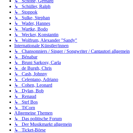
↳ Schöne, Gerhard
↳ Schüller, Ralph
↳ Stoppok
↳ Sulke, Stephan
↳ Wader, Hannes
↳ Wartke, Bodo
↳ Wecker, Konstantin
↳ Wolfrum, Alexander "Sandy"
Internationale Künstler/innen
↳ Chansonniers / Singer / Songwriter / Cantautori allgemein
↳ Bénabar
↳ Bruni Sarkosy, Carla
↳ de Burgh, Chris
↳ Cash, Johnny
↳ Celentano, Adriano
↳ Cohen, Leonard
↳ Dylan, Bob
↳ Renaud
↳ Stef Bos
↳ TiCorn
Allgemeine Themen
↳ Das politische Forum
↳ Der Musikmarkt allgemein
↳ Ticket-Börse