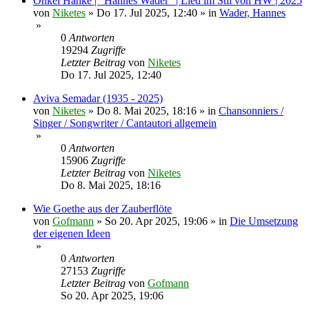
Onkel Hanke | "Hannes Wader" | Lied im Stil von HW | 2025
von
Niketes
»
Do 17. Jul 2025, 12:40
» in
Wader, Hannes
»
0
Antworten
19294
Zugriffe
Letzter Beitrag
von
Niketes
Do 17. Jul 2025, 12:40
Aviva Semadar (1935 - 2025)
von
Niketes
»
Do 8. Mai 2025, 18:16
» in
Chansonniers /
Singer / Songwriter / Cantautori allgemein
»
0
Antworten
15906
Zugriffe
Letzter Beitrag
von
Niketes
Do 8. Mai 2025, 18:16
Wie Goethe aus der Zauberflöte
von
Gofmann
»
So 20. Apr 2025, 19:06
» in
Die Umsetzung
der eigenen Ideen
»
0
Antworten
27153
Zugriffe
Letzter Beitrag
von
Gofmann
So 20. Apr 2025, 19:06