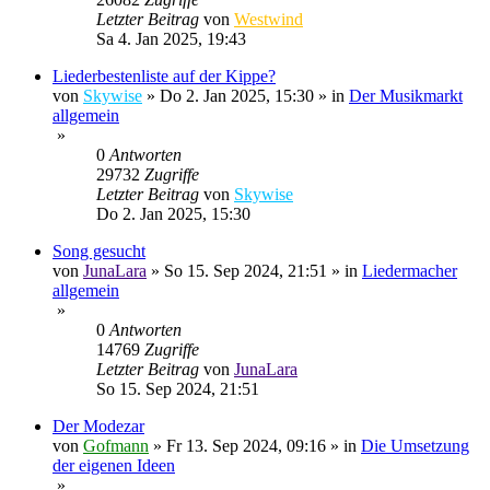
Letzter Beitrag
von
Westwind
Sa 4. Jan 2025, 19:43
Liederbestenliste auf der Kippe?
von
Skywise
»
Do 2. Jan 2025, 15:30
» in
Der Musikmarkt
allgemein
»
0
Antworten
29732
Zugriffe
Letzter Beitrag
von
Skywise
Do 2. Jan 2025, 15:30
Song gesucht
von
JunaLara
»
So 15. Sep 2024, 21:51
» in
Liedermacher
allgemein
»
0
Antworten
14769
Zugriffe
Letzter Beitrag
von
JunaLara
So 15. Sep 2024, 21:51
Der Modezar
von
Gofmann
»
Fr 13. Sep 2024, 09:16
» in
Die Umsetzung
der eigenen Ideen
»