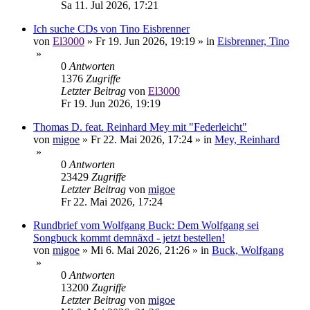
Sa 11. Jul 2026, 17:21
Ich suche CDs von Tino Eisbrenner
von
El3000
»
Fr 19. Jun 2026, 19:19
» in
Eisbrenner, Tino
»
0
Antworten
1376
Zugriffe
Letzter Beitrag
von
El3000
Fr 19. Jun 2026, 19:19
Thomas D. feat. Reinhard Mey mit "Federleicht"
von
migoe
»
Fr 22. Mai 2026, 17:24
» in
Mey, Reinhard
»
0
Antworten
23429
Zugriffe
Letzter Beitrag
von
migoe
Fr 22. Mai 2026, 17:24
Rundbrief vom Wolfgang Buck: Dem Wolfgang sei
Songbuck kommt demnäxd - jetzt bestellen!
von
migoe
»
Mi 6. Mai 2026, 21:26
» in
Buck, Wolfgang
»
0
Antworten
13200
Zugriffe
Letzter Beitrag
von
migoe