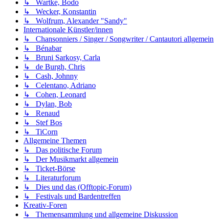
↳ Wartke, Bodo
↳ Wecker, Konstantin
↳ Wolfrum, Alexander "Sandy"
Internationale Künstler/innen
↳ Chansonniers / Singer / Songwriter / Cantautori allgemein
↳ Bénabar
↳ Bruni Sarkosy, Carla
↳ de Burgh, Chris
↳ Cash, Johnny
↳ Celentano, Adriano
↳ Cohen, Leonard
↳ Dylan, Bob
↳ Renaud
↳ Stef Bos
↳ TiCorn
Allgemeine Themen
↳ Das politische Forum
↳ Der Musikmarkt allgemein
↳ Ticket-Börse
↳ Literaturforum
↳ Dies und das (Offtopic-Forum)
↳ Festivals und Bardentreffen
Kreativ-Foren
↳ Themensammlung und allgemeine Diskussion