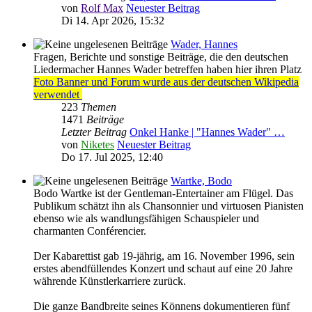
von
Rolf Max
Neuester Beitrag
Di 14. Apr 2026, 15:32
Wader, Hannes
Fragen, Berichte und sonstige Beiträge, die den deutschen
Liedermacher Hannes Wader betreffen haben hier ihren Platz
Foto Banner und Forum wurde aus der deutschen Wikipedia
verwendet
223
Themen
1471
Beiträge
Letzter Beitrag
Onkel Hanke | "Hannes Wader" …
von
Niketes
Neuester Beitrag
Do 17. Jul 2025, 12:40
Wartke, Bodo
Bodo Wartke ist der Gentleman-Entertainer am Flügel. Das
Publikum schätzt ihn als Chansonnier und virtuosen Pianisten
ebenso wie als wandlungsfähigen Schauspieler und
charmanten Conférencier.
Der Kabarettist gab 19-jährig, am 16. November 1996, sein
erstes abendfüllendes Konzert und schaut auf eine 20 Jahre
währende Künstlerkarriere zurück.
Die ganze Bandbreite seines Könnens dokumentieren fünf