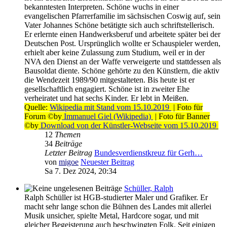
bekanntesten Interpreten. Schöne wuchs in einer
evangelischen Pfarrerfamilie im sächsischen Coswig auf, sein
Vater Johannes Schöne betätigte sich auch schriftstellerisch.
Er erlernte einen Handwerksberuf und arbeitete später bei der
Deutschen Post. Ursprünglich wollte er Schauspieler werden,
erhielt aber keine Zulassung zum Studium, weil er in der
NVA den Dienst an der Waffe verweigerte und stattdessen als
Bausoldat diente. Schöne gehörte zu den Künstlern, die aktiv
die Wendezeit 1989/90 mitgestalteten. Bis heute ist er
gesellschaftlich engagiert. Schöne ist in zweiter Ehe
verheiratet und hat sechs Kinder. Er lebt in Meißen.
Quelle:
Wikipedia mit Stand vom 15.10.2019
| Foto für
Forum ©by
Immanuel Giel (Wikipedia)
| Foto für Banner
©by
Download von der Künstler-Webseite vom 15.10.2019
12
Themen
34
Beiträge
Letzter Beitrag
Bundesverdienstkreuz für Gerh…
von
migoe
Neuester Beitrag
Sa 7. Dez 2024, 20:34
Schüller, Ralph
Ralph Schüller ist HGB-studierter Maler und Grafiker. Er
macht sehr lange schon die Bühnen des Landes mit allerlei
Musik unsicher, spielte Metal, Hardcore sogar, und mit
gleicher Begeisterung auch beschwingten Folk. Seit einigen