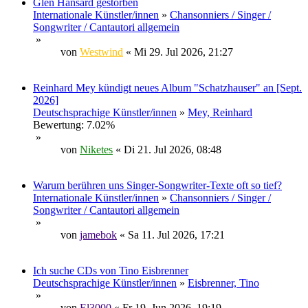
Glen Hansard gestorben
Internationale Künstler/innen
»
Chansonniers / Singer /
Songwriter / Cantautori allgemein
»
von
Westwind
« Mi 29. Jul 2026, 21:27
Reinhard Mey kündigt neues Album "Schatzhauser" an [Sept.
2026]
Deutschsprachige Künstler/innen
»
Mey, Reinhard
Bewertung: 7.02%
»
von
Niketes
« Di 21. Jul 2026, 08:48
Warum berühren uns Singer-Songwriter-Texte oft so tief?
Internationale Künstler/innen
»
Chansonniers / Singer /
Songwriter / Cantautori allgemein
»
von
jamebok
« Sa 11. Jul 2026, 17:21
Ich suche CDs von Tino Eisbrenner
Deutschsprachige Künstler/innen
»
Eisbrenner, Tino
»
von
El3000
« Fr 19. Jun 2026, 19:19