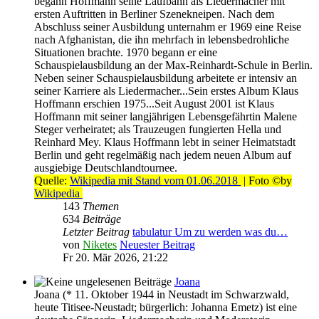
begann Hoffmann seine Laufbahn als Liedermacher mit
ersten Auftritten in Berliner Szenekneipen. Nach dem
Abschluss seiner Ausbildung unternahm er 1969 eine Reise
nach Afghanistan, die ihn mehrfach in lebensbedrohliche
Situationen brachte. 1970 begann er eine
Schauspielausbildung an der Max-Reinhardt-Schule in Berlin.
Neben seiner Schauspielausbildung arbeitete er intensiv an
seiner Karriere als Liedermacher...Sein erstes Album Klaus
Hoffmann erschien 1975...Seit August 2001 ist Klaus
Hoffmann mit seiner langjährigen Lebensgefährtin Malene
Steger verheiratet; als Trauzeugen fungierten Hella und
Reinhard Mey. Klaus Hoffmann lebt in seiner Heimatstadt
Berlin und geht regelmäßig nach jedem neuen Album auf
ausgiebige Deutschlandtournee.
Quelle:
Wikipedia mit Stand vom 01.06.2018
| Foto ©by
Wikipedia
143
Themen
634
Beiträge
Letzter Beitrag
tabulatur Um zu werden was du…
von
Niketes
Neuester Beitrag
Fr 20. Mär 2026, 21:22
Joana
Joana (* 11. Oktober 1944 in Neustadt im Schwarzwald,
heute Titisee-Neustadt; bürgerlich: Johanna Emetz) ist eine