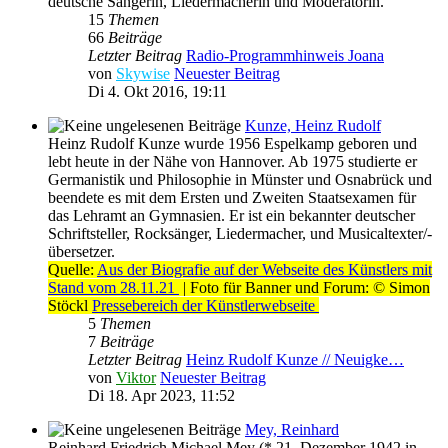
deutsche Sängerin, Liedermacherin und Moderatorin.
15
Themen
66
Beiträge
Letzter Beitrag
Radio-Programmhinweis Joana
von
Skywise
Neuester Beitrag
Di 4. Okt 2016, 19:11
Kunze, Heinz Rudolf
Heinz Rudolf Kunze wurde 1956 Espelkamp geboren und
lebt heute in der Nähe von Hannover. Ab 1975 studierte er
Germanistik und Philosophie in Münster und Osnabrück und
beendete es mit dem Ersten und Zweiten Staatsexamen für
das Lehramt an Gymnasien. Er ist ein bekannter deutscher
Schriftsteller, Rocksänger, Liedermacher, und Musicaltexter/-
übersetzer.
Quelle:
Aus der Biografie auf der Webseite des Künstlers mit
Stand vom 28.11.21
| Foto für Banner und Forum: © Simon
Stöckl
Pressebereich der Künstlerwebseite
5
Themen
7
Beiträge
Letzter Beitrag
Heinz Rudolf Kunze // Neuigke…
von
Viktor
Neuester Beitrag
Di 18. Apr 2023, 11:52
Mey, Reinhard
Reinhard Friedrich Michael Mey (* 21. Dezember 1942 in