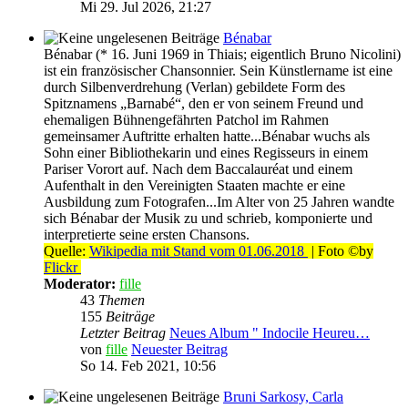
Mi 29. Jul 2026, 21:27
Bénabar
Bénabar (* 16. Juni 1969 in Thiais; eigentlich Bruno Nicolini)
ist ein französischer Chansonnier. Sein Künstlername ist eine
durch Silbenverdrehung (Verlan) gebildete Form des
Spitznamens „Barnabé“, den er von seinem Freund und
ehemaligen Bühnengefährten Patchol im Rahmen
gemeinsamer Auftritte erhalten hatte...Bénabar wuchs als
Sohn einer Bibliothekarin und eines Regisseurs in einem
Pariser Vorort auf. Nach dem Baccalauréat und einem
Aufenthalt in den Vereinigten Staaten machte er eine
Ausbildung zum Fotografen...Im Alter von 25 Jahren wandte
sich Bénabar der Musik zu und schrieb, komponierte und
interpretierte seine ersten Chansons.
Quelle:
Wikipedia mit Stand vom 01.06.2018
| Foto ©by
Flickr
Moderator:
fille
43
Themen
155
Beiträge
Letzter Beitrag
Neues Album " Indocile Heureu…
von
fille
Neuester Beitrag
So 14. Feb 2021, 10:56
Bruni Sarkosy, Carla