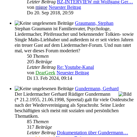
Letzter Beitrag
BZ-INTERVIEW mit Wolfgang Ger…
von
migoe
Neuester Beitrag
Do 20. Sep 2018, 20:59
Graumann, Stephan
Stephan Graumann ist Familienvater, Psychologe,
Liedermacher, Pfeiferaucher und bekennender Tolkien- sowie
Single Malts-Liebhaber und außerdem ist er seit vielen Jahren
ein treuer Gast auf dem Liedermacher-Forum. Und nun ratet
mal, wer dieses Forum moderiert?
50
Themen
205
Beiträge
Letzter Beitrag
Re: Youtube-Kanal
von
DearGeek
Neuester Beitrag
Di 13. Feb 2024, 09:14
Gundermann, Gerhard
Der Liedermacher Gerhard Rüdiger Gundermann
(* 21.2.1955, 21.06.1998, Spreetal) galt für viele Ostdeutsche
nach der Wiedervereinigung als Sprachrohr. Seine Lieder
beschäftigten sich meist mit sozialen und persönlichen
Thematiken.
85
Themen
317
Beiträge
Letzter Beitrag
Dokumentation über Gundermann…