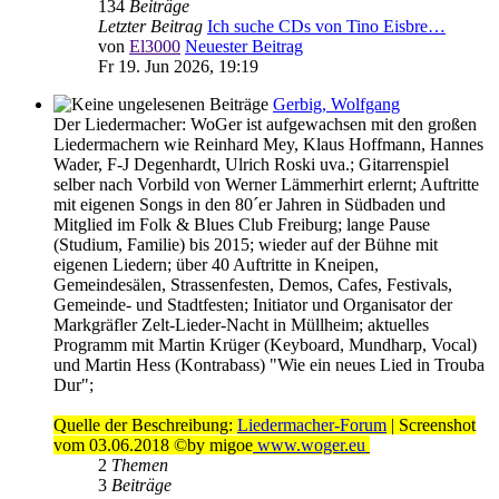
134
Beiträge
Letzter Beitrag
Ich suche CDs von Tino Eisbre…
von
El3000
Neuester Beitrag
Fr 19. Jun 2026, 19:19
Gerbig, Wolfgang
Der Liedermacher: WoGer ist aufgewachsen mit den großen
Liedermachern wie Reinhard Mey, Klaus Hoffmann, Hannes
Wader, F-J Degenhardt, Ulrich Roski uva.; Gitarrenspiel
selber nach Vorbild von Werner Lämmerhirt erlernt; Auftritte
mit eigenen Songs in den 80´er Jahren in Südbaden und
Mitglied im Folk & Blues Club Freiburg; lange Pause
(Studium, Familie) bis 2015; wieder auf der Bühne mit
eigenen Liedern; über 40 Auftritte in Kneipen,
Gemeindesälen, Strassenfesten, Demos, Cafes, Festivals,
Gemeinde- und Stadtfesten; Initiator und Organisator der
Markgräfler Zelt-Lieder-Nacht in Müllheim; aktuelles
Programm mit Martin Krüger (Keyboard, Mundharp, Vocal)
und Martin Hess (Kontrabass) "Wie ein neues Lied in Trouba
Dur";
Quelle der Beschreibung:
Liedermacher-Forum
| Screenshot
vom 03.06.2018 ©by migoe
www.woger.eu
2
Themen
3
Beiträge