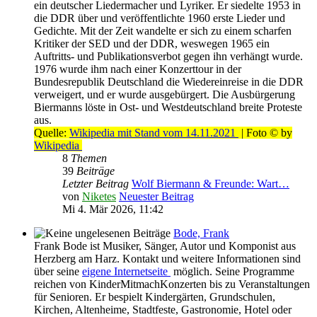
ein deutscher Liedermacher und Lyriker. Er siedelte 1953 in
die DDR über und veröffentlichte 1960 erste Lieder und
Gedichte. Mit der Zeit wandelte er sich zu einem scharfen
Kritiker der SED und der DDR, weswegen 1965 ein
Auftritts- und Publikationsverbot gegen ihn verhängt wurde.
1976 wurde ihm nach einer Konzerttour in der
Bundesrepublik Deutschland die Wiedereinreise in die DDR
verweigert, und er wurde ausgebürgert. Die Ausbürgerung
Biermanns löste in Ost- und Westdeutschland breite Proteste
aus.
Quelle:
Wikipedia mit Stand vom 14.11.2021
| Foto © by
Wikipedia
8
Themen
39
Beiträge
Letzter Beitrag
Wolf Biermann & Freunde: Wart…
von
Niketes
Neuester Beitrag
Mi 4. Mär 2026, 11:42
Bode, Frank
Frank Bode ist Musiker, Sänger, Autor und Komponist aus
Herzberg am Harz. Kontakt und weitere Informationen sind
über seine
eigene Internetseite
möglich. Seine Programme
reichen von KinderMitmachKonzerten bis zu Veranstaltungen
für Senioren. Er bespielt Kindergärten, Grundschulen,
Kirchen, Altenheime, Stadtfeste, Gastronomie, Hotel oder