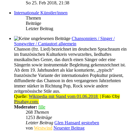
So 25. Feb 2018, 21:38
Internationale Künstler/innen
Themen
Beiträge
Letzter Beitrag
Chansonniers / Singer /
Songwriter / Cantautori allgemein
Chanson (frz. Lied) bezeichnet im deutschen Sprachraum ein
im französischen Kulturkreis verwurzeltes, liedhaftes
musikalisches Genre, das durch einen Sänger oder eine
Sängerin sowie instrumentale Begleitung gekennzeichnet ist.
Ab dem 19. Jahrhundert als klar konturierte, „typisch“
französische Variante der internationalen Popkultur präsent,
diffundierte das Chanson in den vergangenen Jahrzehnten
immer stärker in Richtung Pop, Rock sowie andere
zeitgenössische Stile aus.
Quelle:
Wikipedia mit Stand vom 01.06.2018
| Foto ©by
Pixabay.com
Moderator:
fille
268
Themen
1253
Beiträge
Letzter Beitrag
Glen Hansard gestorben
von
Westwind
Neuester Beitrag