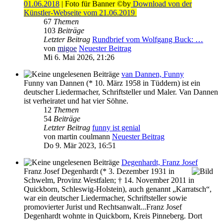
01.06.2018
| Foto für Banner ©by
Download von der
Künstler-Webseite vom 21.06.2019
67
Themen
103
Beiträge
Letzter Beitrag
Rundbrief vom Wolfgang Buck: …
von
migoe
Neuester Beitrag
Mi 6. Mai 2026, 21:26
van Dannen, Funny
Funny van Dannen (* 10. März 1958 in Tüddern) ist ein
deutscher Liedermacher, Schriftsteller und Maler. Van Dannen
ist verheiratet und hat vier Söhne.
12
Themen
54
Beiträge
Letzter Beitrag
funny ist genial
von
martin coulmann
Neuester Beitrag
Do 9. Mär 2023, 16:51
Degenhardt, Franz Josef
Franz Josef Degenhardt (* 3. Dezember 1931 in
Schwelm, Provinz Westfalen; † 14. November 2011 in
Quickborn, Schleswig-Holstein), auch genannt „Karratsch“,
war ein deutscher Liedermacher, Schriftsteller sowie
promovierter Jurist und Rechtsanwalt...Franz Josef
Degenhardt wohnte in Quickborn, Kreis Pinneberg. Dort