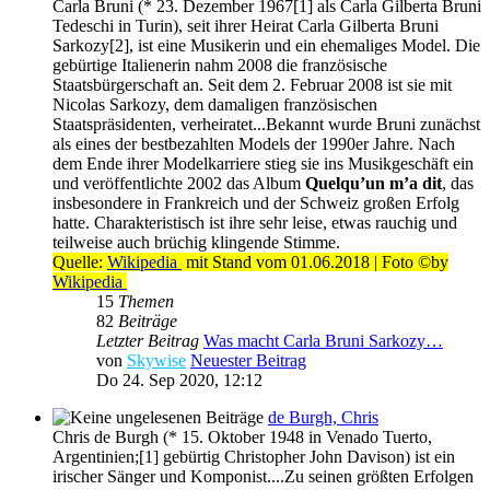
Carla Bruni (* 23. Dezember 1967[1] als Carla Gilberta Bruni
Tedeschi in Turin), seit ihrer Heirat Carla Gilberta Bruni
Sarkozy[2], ist eine Musikerin und ein ehemaliges Model. Die
gebürtige Italienerin nahm 2008 die französische
Staatsbürgerschaft an. Seit dem 2. Februar 2008 ist sie mit
Nicolas Sarkozy, dem damaligen französischen
Staatspräsidenten, verheiratet...Bekannt wurde Bruni zunächst
als eines der bestbezahlten Models der 1990er Jahre. Nach
dem Ende ihrer Modelkarriere stieg sie ins Musikgeschäft ein
und veröffentlichte 2002 das Album
Quelqu’un m’a dit
, das
insbesondere in Frankreich und der Schweiz großen Erfolg
hatte. Charakteristisch ist ihre sehr leise, etwas rauchig und
teilweise auch brüchig klingende Stimme.
Quelle:
Wikipedia
mit Stand vom 01.06.2018 | Foto ©by
Wikipedia
15
Themen
82
Beiträge
Letzter Beitrag
Was macht Carla Bruni Sarkozy…
von
Skywise
Neuester Beitrag
Do 24. Sep 2020, 12:12
de Burgh, Chris
Chris de Burgh (* 15. Oktober 1948 in Venado Tuerto,
Argentinien;[1] gebürtig Christopher John Davison) ist ein
irischer Sänger und Komponist....Zu seinen größten Erfolgen