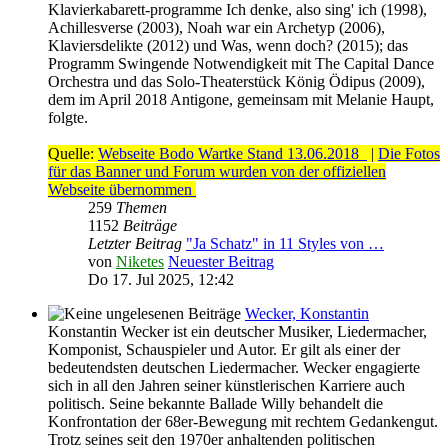
Klavierkabarett-programme Ich denke, also sing' ich (1998),
Achillesverse (2003), Noah war ein Archetyp (2006),
Klaviersdelikte (2012) und Was, wenn doch? (2015); das
Programm Swingende Notwendigkeit mit The Capital Dance
Orchestra und das Solo-Theaterstück König Ödipus (2009),
dem im April 2018 Antigone, gemeinsam mit Melanie Haupt,
folgte.
Quelle:
Webseite Bodo Wartke Stand 13.06.2018
|
Die Fotos
für das Banner und Forum wurden von der offiziellen
Webseite übernommen
259
Themen
1152
Beiträge
Letzter Beitrag
"Ja Schatz" in 11 Styles von …
von
Niketes
Neuester Beitrag
Do 17. Jul 2025, 12:42
Wecker, Konstantin
Konstantin Wecker ist ein deutscher Musiker, Liedermacher,
Komponist, Schauspieler und Autor. Er gilt als einer der
bedeutendsten deutschen Liedermacher. Wecker engagierte
sich in all den Jahren seiner künstlerischen Karriere auch
politisch. Seine bekannte Ballade Willy behandelt die
Konfrontation der 68er-Bewegung mit rechtem Gedankengut.
Trotz seines seit den 1970er anhaltenden politischen