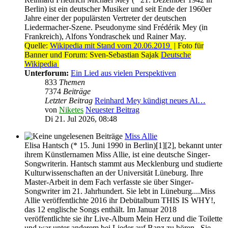
Berlin) ist ein deutscher Musiker und seit Ende der 1960er
Jahre einer der populärsten Vertreter der deutschen
Liedermacher-Szene. Pseudonyme sind Frédérik Mey (in
Frankreich), Alfons Yondraschek und Rainer May.
Quelle:
Wikipedia mit Stand vom 20.06.2019
| Foto für
Banner und Forum: Sven-Sebastian Sajak
Deutsche
Wikipedia
Unterforum:
Ein Lied aus vielen Perspektiven
833
Themen
7374
Beiträge
Letzter Beitrag
Reinhard Mey kündigt neues Al…
von
Niketes
Neuester Beitrag
Di 21. Jul 2026, 08:48
Miss Allie
Elisa Hantsch (* 15. Juni 1990 in Berlin)[1][2], bekannt unter
ihrem Künstlernamen Miss Allie, ist eine deutsche Singer-
Songwriterin. Hantsch stammt aus Mecklenburg und studierte
Kulturwissenschaften an der Universität Lüneburg. Ihre
Master-Arbeit in dem Fach verfasste sie über Singer-
Songwriter im 21. Jahrhundert. Sie lebt in Lüneburg....Miss
Allie veröffentlichte 2016 ihr Debütalbum THIS IS WHY!,
das 12 englische Songs enthält. Im Januar 2018
veröffentlichte sie ihr Live-Album Mein Herz und die Toilette
und war unter anderem bei Lieder auf Banz zu hören...Sie