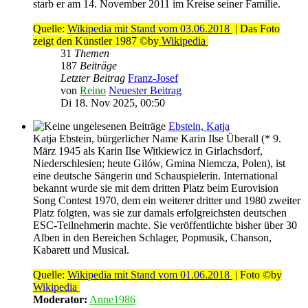
starb er am 14. November 2011 im Kreise seiner Familie.
Quelle:
Wikipedia mit Stand vom 03.06.2018
| Das Foto
zeigt den Künstler 1987 ©by
Wikipedia
31
Themen
187
Beiträge
Letzter Beitrag
Franz-Josef
von
Reino
Neuester Beitrag
Di 18. Nov 2025, 00:50
Ebstein, Katja
Katja Ebstein, bürgerlicher Name Karin Ilse Überall (* 9.
März 1945 als Karin Ilse Witkiewicz in Girlachsdorf,
Niederschlesien; heute Gilów, Gmina Niemcza, Polen), ist
eine deutsche Sängerin und Schauspielerin. International
bekannt wurde sie mit dem dritten Platz beim Eurovision
Song Contest 1970, dem ein weiterer dritter und 1980 zweiter
Platz folgten, was sie zur damals erfolgreichsten deutschen
ESC-Teilnehmerin machte. Sie veröffentlichte bisher über 30
Alben in den Bereichen Schlager, Popmusik, Chanson,
Kabarett und Musical.
Quelle:
Wikipedia mit Stand vom 01.06.2018
| Foto ©by
Wikipedia
Moderator:
Anne1986