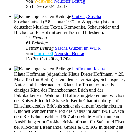
von
Westwind
Neuester Beitrag
So 8. Sep 2024, 22:37
Gutzeit, Sascha
Sascha Gutzeit (* 8. Januar 1972 in Wuppertal) ist ein
deutscher Musiker, Texter, Komponist, Schauspieler und
Buchautor. Er lebt mit seiner Frau in Hillesheim.
12
Themen
61
Beiträge
Letzter Beitrag
Sascha Gutzeit im WDR
von
Doro1100
Neuester Beitrag
Do 30. Okt 2008, 17:04
Hoffmann, Klaus
Klaus Hoffmann (eigentlich: Klaus-Dieter Hoffmann, * 26.
März 1951 in Berlin) ist ein deutscher Sänger, Schauspieler,
Autor und Liedermacher...Klaus Hoffmann wurde als
einziges Kind des Finanzbeamten Erich und der
Fabrikarbeiterin Waldtraud Hoffmann geboren und wuchs in
der Kaiser-Friedrich-Straße in Berlin Charlottenburg auf.
Einschneidendes Erlebnis seiner als einsam beschriebenen
Kindheit war der frühe Tod des Vaters im Jahr 1961...Nach
dem Realschulabschluss 1967 absolvierte Hoffmann eine
Ausbildung zum Großhandelskaufmann für Stahl und Eisen
bei Klöckner-Eisenhandel GmbH & Co. KG In dieser Zeit