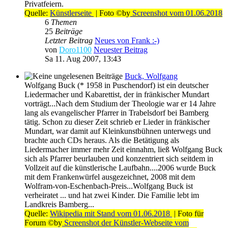
Privatfeiern.
Quelle:
Künstlerseite
| Foto ©by
Screenshot vom 01.06.2018
6
Themen
25
Beiträge
Letzter Beitrag
Neues von Frank :-)
von
Doro1100
Neuester Beitrag
Sa 11. Aug 2007, 13:43
Buck, Wolfgang
Wolfgang Buck (* 1958 in Puschendorf) ist ein deutscher
Liedermacher und Kabarettist, der in fränkischer Mundart
vorträgt...Nach dem Studium der Theologie war er 14 Jahre
lang als evangelischer Pfarrer in Trabelsdorf bei Bamberg
tätig. Schon zu dieser Zeit schrieb er Lieder in fränkischer
Mundart, war damit auf Kleinkunstbühnen unterwegs und
brachte auch CDs heraus. Als die Betätigung als
Liedermacher immer mehr Zeit einnahm, ließ Wolfgang Buck
sich als Pfarrer beurlauben und konzentriert sich seitdem in
Vollzeit auf die künstlerische Laufbahn....2006 wurde Buck
mit dem Frankenwürfel ausgezeichnet, 2008 mit dem
Wolfram-von-Eschenbach-Preis...Wolfgang Buck ist
verheiratet ... und hat zwei Kinder. Die Familie lebt im
Landkreis Bamberg...
Quelle:
Wikipedia mit Stand vom 01.06.2018
| Foto für
Forum ©by
Screenshot der Künstler-Webseite vom