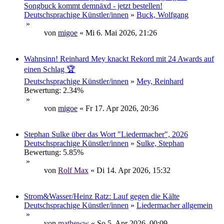
Songbuck kommt demnäxd - jetzt bestellen!
Deutschsprachige Künstler/innen
»
Buck, Wolfgang
»
von
migoe
« Mi 6. Mai 2026, 21:26
Wahnsinn! Reinhard Mey knackt Rekord mit 24 Awards auf
einen Schlag 🏆
Deutschsprachige Künstler/innen
»
Mey, Reinhard
Bewertung: 2.34%
»
von
migoe
« Fr 17. Apr 2026, 20:36
Stephan Sulke über das Wort "Liedermacher", 2026
Deutschsprachige Künstler/innen
»
Sulke, Stephan
Bewertung: 5.85%
»
von
Rolf Max
« Di 14. Apr 2026, 15:32
Strom&Wasser/Heinz Ratz: Lauf gegen die Kälte
Deutschsprachige Künstler/innen
»
Liedermacher allgemein
»
von
matheww
« So 5. Apr 2026, 00:09