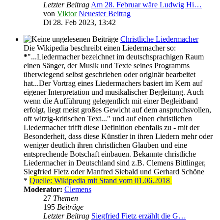
Letzter Beitrag
Am 28. Februar wäre Ludwig Hi…
von
Viktor
Neuester Beitrag
Di 28. Feb 2023, 13:42
Christliche Liedermacher
Die Wikipedia beschreibt einen Liedermacher so:
*
"...Liedermacher bezeichnet im deutschsprachigen Raum
einen Sänger, der Musik und Texte seines Programms
überwiegend selbst geschrieben oder originär bearbeitet
hat...Der Vortrag eines Liedermachers basiert im Kern auf
eigener Interpretation und musikalischer Begleitung. Auch
wenn die Aufführung gelegentlich mit einer Begleitband
erfolgt, liegt meist großes Gewicht auf dem anspruchsvollen,
oft witzig-kritischen Text..." und auf einen christlichen
Liedermacher trifft diese Definition ebenfalls zu - mit der
Besonderheit, dass diese Künstler in ihren Liedern mehr oder
weniger deutlich ihren christlichen Glauben und eine
entsprechende Botschaft einbauen. Bekannte christliche
Liedermacher in Deutschland sind z.B. Clemens Bittlinger,
Siegfried Fietz oder Manfred Siebald und Gerhard Schöne
*
Quelle: Wikipedia mit Stand vom 01.06.2018
Moderator:
Clemens
27
Themen
195
Beiträge
Letzter Beitrag
Siegfried Fietz erzählt die G…