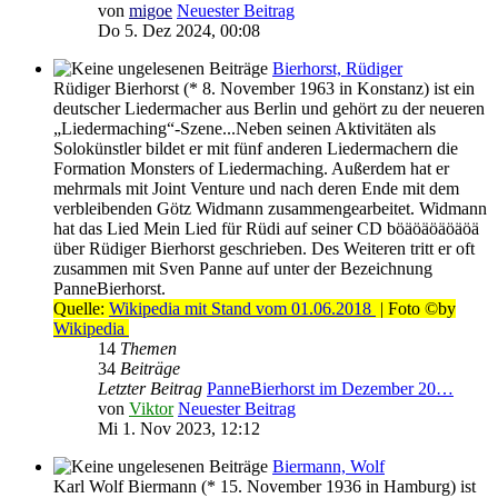
von
migoe
Neuester Beitrag
Do 5. Dez 2024, 00:08
Bierhorst, Rüdiger
Rüdiger Bierhorst (* 8. November 1963 in Konstanz) ist ein
deutscher Liedermacher aus Berlin und gehört zu der neueren
„Liedermaching“-Szene...Neben seinen Aktivitäten als
Solokünstler bildet er mit fünf anderen Liedermachern die
Formation Monsters of Liedermaching. Außerdem hat er
mehrmals mit Joint Venture und nach deren Ende mit dem
verbleibenden Götz Widmann zusammengearbeitet. Widmann
hat das Lied Mein Lied für Rüdi auf seiner CD böäöäöäöäöä
über Rüdiger Bierhorst geschrieben. Des Weiteren tritt er oft
zusammen mit Sven Panne auf unter der Bezeichnung
PanneBierhorst.
Quelle:
Wikipedia mit Stand vom 01.06.2018
| Foto ©by
Wikipedia
14
Themen
34
Beiträge
Letzter Beitrag
PanneBierhorst im Dezember 20…
von
Viktor
Neuester Beitrag
Mi 1. Nov 2023, 12:12
Biermann, Wolf
Karl Wolf Biermann (* 15. November 1936 in Hamburg) ist