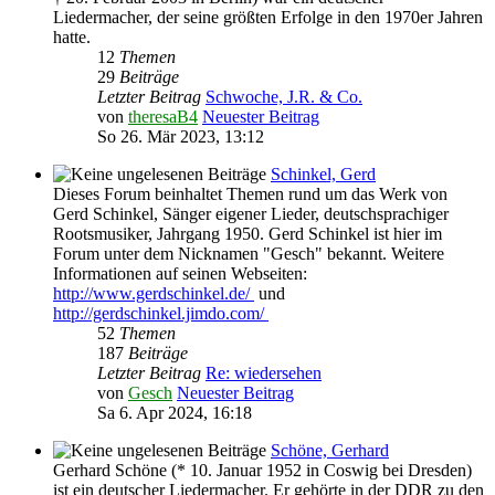
Liedermacher, der seine größten Erfolge in den 1970er Jahren
hatte.
12
Themen
29
Beiträge
Letzter Beitrag
Schwoche, J.R. & Co.
von
theresaB4
Neuester Beitrag
So 26. Mär 2023, 13:12
Schinkel, Gerd
Dieses Forum beinhaltet Themen rund um das Werk von
Gerd Schinkel, Sänger eigener Lieder, deutschsprachiger
Rootsmusiker, Jahrgang 1950. Gerd Schinkel ist hier im
Forum unter dem Nicknamen "Gesch" bekannt. Weitere
Informationen auf seinen Webseiten:
http://www.gerdschinkel.de/
und
http://gerdschinkel.jimdo.com/
52
Themen
187
Beiträge
Letzter Beitrag
Re: wiedersehen
von
Gesch
Neuester Beitrag
Sa 6. Apr 2024, 16:18
Schöne, Gerhard
Gerhard Schöne (* 10. Januar 1952 in Coswig bei Dresden)
ist ein deutscher Liedermacher. Er gehörte in der DDR zu den