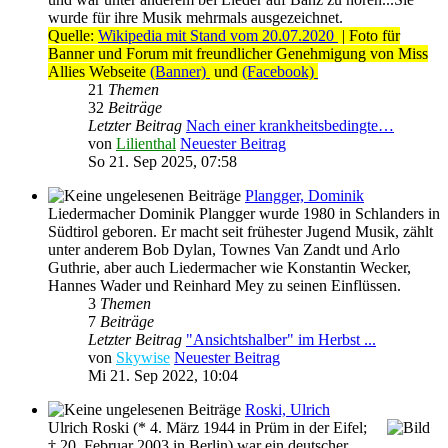
wurde für ihre Musik mehrmals ausgezeichnet.
Quelle:
Wikipedia mit Stand vom 20.07.2020
| Foto für
Banner und Forum mit freundlicher Genehmigung von Miss
Allies Webseite
(Banner)
und
(Facebook)
21
Themen
32
Beiträge
Letzter Beitrag
Nach einer krankheitsbedingte…
von
Lilienthal
Neuester Beitrag
So 21. Sep 2025, 07:58
Plangger, Dominik
Liedermacher Dominik Plangger wurde 1980 in Schlanders in
Südtirol geboren. Er macht seit frühester Jugend Musik, zählt
unter anderem Bob Dylan, Townes Van Zandt und Arlo
Guthrie, aber auch Liedermacher wie Konstantin Wecker,
Hannes Wader und Reinhard Mey zu seinen Einflüssen.
3
Themen
7
Beiträge
Letzter Beitrag
"Ansichtshalber" im Herbst ...
von
Skywise
Neuester Beitrag
Mi 21. Sep 2022, 10:04
Roski, Ulrich
Ulrich Roski (* 4. März 1944 in Prüm in der Eifel;
† 20. Februar 2003 in Berlin) war ein deutscher