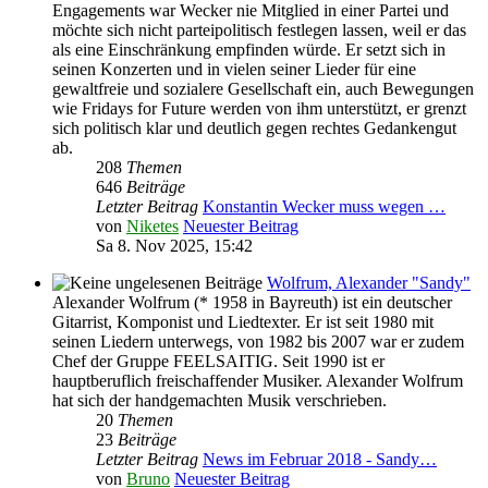
Engagements war Wecker nie Mitglied in einer Partei und
möchte sich nicht parteipolitisch festlegen lassen, weil er das
als eine Einschränkung empfinden würde. Er setzt sich in
seinen Konzerten und in vielen seiner Lieder für eine
gewaltfreie und sozialere Gesellschaft ein, auch Bewegungen
wie Fridays for Future werden von ihm unterstützt, er grenzt
sich politisch klar und deutlich gegen rechtes Gedankengut
ab.
208
Themen
646
Beiträge
Letzter Beitrag
Konstantin Wecker muss wegen …
von
Niketes
Neuester Beitrag
Sa 8. Nov 2025, 15:42
Wolfrum, Alexander "Sandy"
Alexander Wolfrum (* 1958 in Bayreuth) ist ein deutscher
Gitarrist, Komponist und Liedtexter. Er ist seit 1980 mit
seinen Liedern unterwegs, von 1982 bis 2007 war er zudem
Chef der Gruppe FEELSAITIG. Seit 1990 ist er
hauptberuflich freischaffender Musiker. Alexander Wolfrum
hat sich der handgemachten Musik verschrieben.
20
Themen
23
Beiträge
Letzter Beitrag
News im Februar 2018 - Sandy…
von
Bruno
Neuester Beitrag