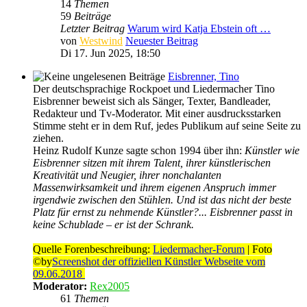
14
Themen
59
Beiträge
Letzter Beitrag
Warum wird Katja Ebstein oft …
von
Westwind
Neuester Beitrag
Di 17. Jun 2025, 18:50
Eisbrenner, Tino
Der deutschsprachige Rockpoet und Liedermacher Tino
Eisbrenner beweist sich als Sänger, Texter, Bandleader,
Redakteur und Tv-Moderator. Mit einer ausdrucksstarken
Stimme steht er in dem Ruf, jedes Publikum auf seine Seite zu
ziehen.
Heinz Rudolf Kunze sagte schon 1994 über ihn:
Künstler wie
Eisbrenner sitzen mit ihrem Talent, ihrer künstlerischen
Kreativität und Neugier, ihrer nonchalanten
Massenwirksamkeit und ihrem eigenen Anspruch immer
irgendwie zwischen den Stühlen. Und ist das nicht der beste
Platz für ernst zu nehmende Künstler?... Eisbrenner passt in
keine Schublade – er ist der Schrank.
Quelle Forenbeschreibung:
Liedermacher-Forum
| Foto
©by
Screenshot der offiziellen Künstler Webseite vom
09.06.2018
Moderator:
Rex2005
61
Themen