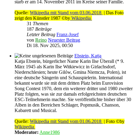
starb er am 14. November 2011 im Kreise seiner Familie.
Quelle:
Wikipedia mit Stand vom 03.06.2018
| Das Foto
zeigt den Künstler 1987 ©by
Wikipedia
31
Themen
187
Beiträge
Letzter Beitrag
Franz-Josef
von
Reino
Neuester Beitrag
Di 18. Nov 2025, 00:50
Ebstein, Katja
Katja Ebstein, bürgerlicher Name Karin Ilse Überall (* 9.
März 1945 als Karin Ilse Witkiewicz in Girlachsdorf,
Niederschlesien; heute Gilów, Gmina Niemcza, Polen), ist
eine deutsche Sängerin und Schauspielerin. International
bekannt wurde sie mit dem dritten Platz beim Eurovision
Song Contest 1970, dem ein weiterer dritter und 1980 zweiter
Platz folgten, was sie zur damals erfolgreichsten deutschen
ESC-Teilnehmerin machte. Sie veröffentlichte bisher über 30
Alben in den Bereichen Schlager, Popmusik, Chanson,
Kabarett und Musical.
Quelle:
Wikipedia mit Stand vom 01.06.2018
| Foto ©by
Wikipedia
Moderator:
Anne1986