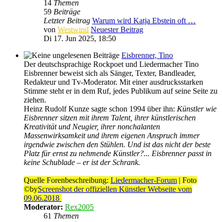
14
Themen
59
Beiträge
Letzter Beitrag
Warum wird Katja Ebstein oft …
von
Westwind
Neuester Beitrag
Di 17. Jun 2025, 18:50
Eisbrenner, Tino
Der deutschsprachige Rockpoet und Liedermacher Tino
Eisbrenner beweist sich als Sänger, Texter, Bandleader,
Redakteur und Tv-Moderator. Mit einer ausdrucksstarken
Stimme steht er in dem Ruf, jedes Publikum auf seine Seite zu
ziehen.
Heinz Rudolf Kunze sagte schon 1994 über ihn:
Künstler wie
Eisbrenner sitzen mit ihrem Talent, ihrer künstlerischen
Kreativität und Neugier, ihrer nonchalanten
Massenwirksamkeit und ihrem eigenen Anspruch immer
irgendwie zwischen den Stühlen. Und ist das nicht der beste
Platz für ernst zu nehmende Künstler?... Eisbrenner passt in
keine Schublade – er ist der Schrank.
Quelle Forenbeschreibung:
Liedermacher-Forum
| Foto
©by
Screenshot der offiziellen Künstler Webseite vom
09.06.2018
Moderator:
Rex2005
61
Themen