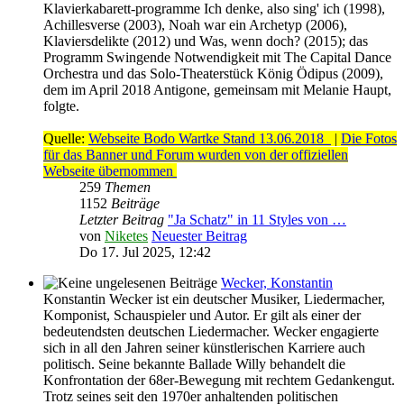
Klavierkabarett-programme Ich denke, also sing' ich (1998),
Achillesverse (2003), Noah war ein Archetyp (2006),
Klaviersdelikte (2012) und Was, wenn doch? (2015); das
Programm Swingende Notwendigkeit mit The Capital Dance
Orchestra und das Solo-Theaterstück König Ödipus (2009),
dem im April 2018 Antigone, gemeinsam mit Melanie Haupt,
folgte.
Quelle:
Webseite Bodo Wartke Stand 13.06.2018
|
Die Fotos
für das Banner und Forum wurden von der offiziellen
Webseite übernommen
259
Themen
1152
Beiträge
Letzter Beitrag
"Ja Schatz" in 11 Styles von …
von
Niketes
Neuester Beitrag
Do 17. Jul 2025, 12:42
Wecker, Konstantin
Konstantin Wecker ist ein deutscher Musiker, Liedermacher,
Komponist, Schauspieler und Autor. Er gilt als einer der
bedeutendsten deutschen Liedermacher. Wecker engagierte
sich in all den Jahren seiner künstlerischen Karriere auch
politisch. Seine bekannte Ballade Willy behandelt die
Konfrontation der 68er-Bewegung mit rechtem Gedankengut.
Trotz seines seit den 1970er anhaltenden politischen