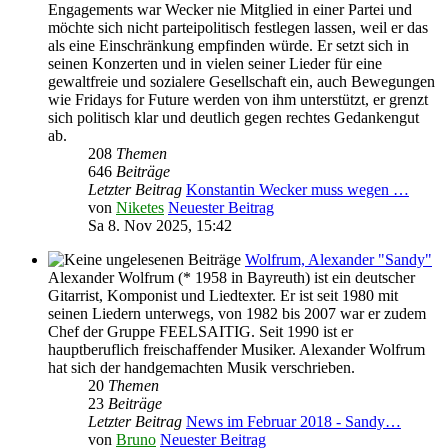
Engagements war Wecker nie Mitglied in einer Partei und
möchte sich nicht parteipolitisch festlegen lassen, weil er das
als eine Einschränkung empfinden würde. Er setzt sich in
seinen Konzerten und in vielen seiner Lieder für eine
gewaltfreie und sozialere Gesellschaft ein, auch Bewegungen
wie Fridays for Future werden von ihm unterstützt, er grenzt
sich politisch klar und deutlich gegen rechtes Gedankengut
ab.
208
Themen
646
Beiträge
Letzter Beitrag
Konstantin Wecker muss wegen …
von
Niketes
Neuester Beitrag
Sa 8. Nov 2025, 15:42
Wolfrum, Alexander "Sandy"
Alexander Wolfrum (* 1958 in Bayreuth) ist ein deutscher
Gitarrist, Komponist und Liedtexter. Er ist seit 1980 mit
seinen Liedern unterwegs, von 1982 bis 2007 war er zudem
Chef der Gruppe FEELSAITIG. Seit 1990 ist er
hauptberuflich freischaffender Musiker. Alexander Wolfrum
hat sich der handgemachten Musik verschrieben.
20
Themen
23
Beiträge
Letzter Beitrag
News im Februar 2018 - Sandy…
von
Bruno
Neuester Beitrag