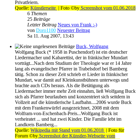
Privatfeiern.
Quelle:
Künstlerseite
| Foto ©by
Screenshot vom 01.06.2018
6
Themen
25
Beiträge
Letzter Beitrag
Neues von Frank :-)
von
Doro1100
Neuester Beitrag
Sa 11. Aug 2007, 13:43
Buck, Wolfgang
Wolfgang Buck (* 1958 in Puschendorf) ist ein deutscher
Liedermacher und Kabarettist, der in fränkischer Mundart
vorträgt...Nach dem Studium der Theologie war er 14 Jahre
lang als evangelischer Pfarrer in Trabelsdorf bei Bamberg
tätig. Schon zu dieser Zeit schrieb er Lieder in fränkischer
Mundart, war damit auf Kleinkunstbühnen unterwegs und
brachte auch CDs heraus. Als die Betätigung als
Liedermacher immer mehr Zeit einnahm, ließ Wolfgang Buck
sich als Pfarrer beurlauben und konzentriert sich seitdem in
Vollzeit auf die künstlerische Laufbahn....2006 wurde Buck
mit dem Frankenwürfel ausgezeichnet, 2008 mit dem
Wolfram-von-Eschenbach-Preis...Wolfgang Buck ist
verheiratet ... und hat zwei Kinder. Die Familie lebt im
Landkreis Bamberg...
Quelle:
Wikipedia mit Stand vom 01.06.2018
| Foto für
Forum ©by
Screenshot der Künstler-Webseite vom