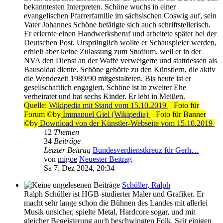
bekanntesten Interpreten. Schöne wuchs in einer
evangelischen Pfarrerfamilie im sächsischen Coswig auf, sein
Vater Johannes Schöne betätigte sich auch schriftstellerisch.
Er erlernte einen Handwerksberuf und arbeitete später bei der
Deutschen Post. Ursprünglich wollte er Schauspieler werden,
erhielt aber keine Zulassung zum Studium, weil er in der
NVA den Dienst an der Waffe verweigerte und stattdessen als
Bausoldat diente. Schöne gehörte zu den Künstlern, die aktiv
die Wendezeit 1989/90 mitgestalteten. Bis heute ist er
gesellschaftlich engagiert. Schöne ist in zweiter Ehe
verheiratet und hat sechs Kinder. Er lebt in Meißen.
Quelle:
Wikipedia mit Stand vom 15.10.2019
| Foto für
Forum ©by
Immanuel Giel (Wikipedia)
| Foto für Banner
©by
Download von der Künstler-Webseite vom 15.10.2019
12
Themen
34
Beiträge
Letzter Beitrag
Bundesverdienstkreuz für Gerh…
von
migoe
Neuester Beitrag
Sa 7. Dez 2024, 20:34
Schüller, Ralph
Ralph Schüller ist HGB-studierter Maler und Grafiker. Er
macht sehr lange schon die Bühnen des Landes mit allerlei
Musik unsicher, spielte Metal, Hardcore sogar, und mit
gleicher Begeisterung auch beschwingten Folk. Seit einigen