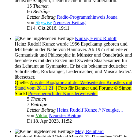
deutsche Sängerin, Liedermacherin und Moderatorin.
15
Themen
66
Beiträge
Letzter Beitrag
Radio-Programmhinweis Joana
von
Skywise
Neuester Beitrag
Di 4. Okt 2016, 19:11
Kunze, Heinz Rudolf
Heinz Rudolf Kunze wurde 1956 Espelkamp geboren und
lebt heute in der Nähe von Hannover. Ab 1975 studierte er
Germanistik und Philosophie in Münster und Osnabrück und
beendete es mit dem Ersten und Zweiten Staatsexamen für
das Lehramt an Gymnasien. Er ist ein bekannter deutscher
Schriftsteller, Rocksänger, Liedermacher, und Musicaltexter/-
übersetzer.
Quelle:
Aus der Biografie auf der Webseite des Künstlers mit
Stand vom 28.11.21
| Foto für Banner und Forum: © Simon
Stöckl
Pressebereich der Künstlerwebseite
5
Themen
7
Beiträge
Letzter Beitrag
Heinz Rudolf Kunze // Neuigke…
von
Viktor
Neuester Beitrag
Di 18. Apr 2023, 11:52
Mey, Reinhard
Reinhard Friedrich Michael Mey (* 21. Dezember 1942 in