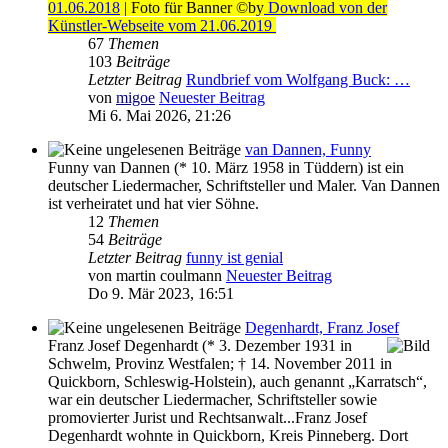
01.06.2018
| Foto für Banner ©by
Download von der
Künstler-Webseite vom 21.06.2019
67
Themen
103
Beiträge
Letzter Beitrag
Rundbrief vom Wolfgang Buck: …
von
migoe
Neuester Beitrag
Mi 6. Mai 2026, 21:26
van Dannen, Funny
Funny van Dannen (* 10. März 1958 in Tüddern) ist ein
deutscher Liedermacher, Schriftsteller und Maler. Van Dannen
ist verheiratet und hat vier Söhne.
12
Themen
54
Beiträge
Letzter Beitrag
funny ist genial
von
martin coulmann
Neuester Beitrag
Do 9. Mär 2023, 16:51
Degenhardt, Franz Josef
Franz Josef Degenhardt (* 3. Dezember 1931 in
Schwelm, Provinz Westfalen; † 14. November 2011 in
Quickborn, Schleswig-Holstein), auch genannt „Karratsch“,
war ein deutscher Liedermacher, Schriftsteller sowie
promovierter Jurist und Rechtsanwalt...Franz Josef
Degenhardt wohnte in Quickborn, Kreis Pinneberg. Dort