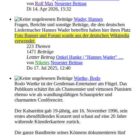
von
Rolf Max
Neuester Beitrag
Di 14. Apr 2026, 15:32
Wader, Hannes
Fragen, Berichte und sonstige Beiträge, die den deutschen
Liedermacher Hannes Wader betreffen haben hier ihren Platz
Foto Banner und Forum wurde aus der deutschen Wikipedia
verwendet
223
Themen
1471
Beiträge
Letzter Beitrag
Onkel Hanke | "Hannes Wader" …
von
Niketes
Neuester Beitrag
Do 17. Jul 2025, 12:40
Wartke, Bodo
Bodo Wartke ist der Gentleman-Entertainer am Flügel. Das
Publikum schätzt ihn als Chansonnier und virtuosen Pianisten
ebenso wie als wandlungsfähigen Schauspieler und
charmanten Conférencier.
Der Kabarettist gab 19-jährig, am 16. November 1996, sein
erstes abendfüllendes Konzert und schaut auf eine 20 Jahre
währende Künstlerkarriere zurück.
Die ganze Bandbreite seines Könnens dokumentieren fünf