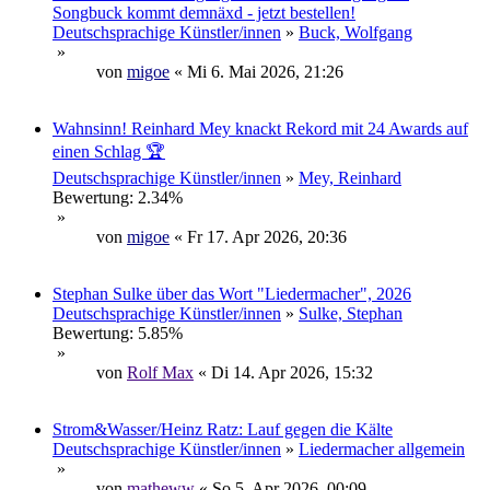
Songbuck kommt demnäxd - jetzt bestellen!
Deutschsprachige Künstler/innen
»
Buck, Wolfgang
»
von
migoe
« Mi 6. Mai 2026, 21:26
Wahnsinn! Reinhard Mey knackt Rekord mit 24 Awards auf
einen Schlag 🏆
Deutschsprachige Künstler/innen
»
Mey, Reinhard
Bewertung: 2.34%
»
von
migoe
« Fr 17. Apr 2026, 20:36
Stephan Sulke über das Wort "Liedermacher", 2026
Deutschsprachige Künstler/innen
»
Sulke, Stephan
Bewertung: 5.85%
»
von
Rolf Max
« Di 14. Apr 2026, 15:32
Strom&Wasser/Heinz Ratz: Lauf gegen die Kälte
Deutschsprachige Künstler/innen
»
Liedermacher allgemein
»
von
matheww
« So 5. Apr 2026, 00:09