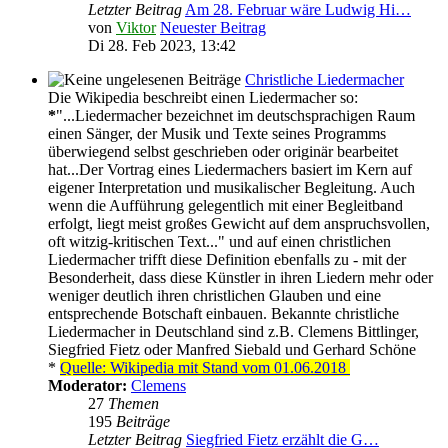
Letzter Beitrag
Am 28. Februar wäre Ludwig Hi…
von
Viktor
Neuester Beitrag
Di 28. Feb 2023, 13:42
Christliche Liedermacher
Die Wikipedia beschreibt einen Liedermacher so:
*
"...Liedermacher bezeichnet im deutschsprachigen Raum
einen Sänger, der Musik und Texte seines Programms
überwiegend selbst geschrieben oder originär bearbeitet
hat...Der Vortrag eines Liedermachers basiert im Kern auf
eigener Interpretation und musikalischer Begleitung. Auch
wenn die Aufführung gelegentlich mit einer Begleitband
erfolgt, liegt meist großes Gewicht auf dem anspruchsvollen,
oft witzig-kritischen Text..." und auf einen christlichen
Liedermacher trifft diese Definition ebenfalls zu - mit der
Besonderheit, dass diese Künstler in ihren Liedern mehr oder
weniger deutlich ihren christlichen Glauben und eine
entsprechende Botschaft einbauen. Bekannte christliche
Liedermacher in Deutschland sind z.B. Clemens Bittlinger,
Siegfried Fietz oder Manfred Siebald und Gerhard Schöne
*
Quelle: Wikipedia mit Stand vom 01.06.2018
Moderator:
Clemens
27
Themen
195
Beiträge
Letzter Beitrag
Siegfried Fietz erzählt die G…