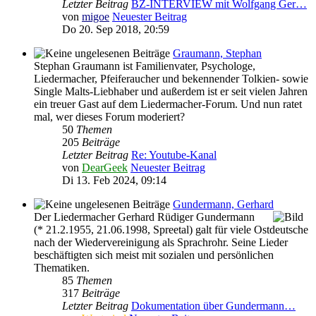
Letzter Beitrag
BZ-INTERVIEW mit Wolfgang Ger…
von
migoe
Neuester Beitrag
Do 20. Sep 2018, 20:59
Graumann, Stephan
Stephan Graumann ist Familienvater, Psychologe,
Liedermacher, Pfeiferaucher und bekennender Tolkien- sowie
Single Malts-Liebhaber und außerdem ist er seit vielen Jahren
ein treuer Gast auf dem Liedermacher-Forum. Und nun ratet
mal, wer dieses Forum moderiert?
50
Themen
205
Beiträge
Letzter Beitrag
Re: Youtube-Kanal
von
DearGeek
Neuester Beitrag
Di 13. Feb 2024, 09:14
Gundermann, Gerhard
Der Liedermacher Gerhard Rüdiger Gundermann
(* 21.2.1955, 21.06.1998, Spreetal) galt für viele Ostdeutsche
nach der Wiedervereinigung als Sprachrohr. Seine Lieder
beschäftigten sich meist mit sozialen und persönlichen
Thematiken.
85
Themen
317
Beiträge
Letzter Beitrag
Dokumentation über Gundermann…