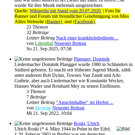
wurde für ihre Musik mehrmals ausgezeichnet.
Quelle:
Wikipedia mit Stand vom 20.07.2020
| Foto für
Banner und Forum mit freundlicher Genehmigung von Miss
Allies Webseite
(Banner)
und
(Facebook)
21
Themen
32
Beiträge
Letzter Beitrag
Nach einer krankheitsbedingte…
von
Lilienthal
Neuester Beitrag
So 21. Sep 2025, 07:58
Plangger, Dominik
Liedermacher Dominik Plangger wurde 1980 in Schlanders in
Südtirol geboren. Er macht seit frühester Jugend Musik, zählt
unter anderem Bob Dylan, Townes Van Zandt und Arlo
Guthrie, aber auch Liedermacher wie Konstantin Wecker,
Hannes Wader und Reinhard Mey zu seinen Einflüssen.
3
Themen
7
Beiträge
Letzter Beitrag
"Ansichtshalber" im Herbst ...
von
Skywise
Neuester Beitrag
Mi 21. Sep 2022, 10:04
Roski, Ulrich
Ulrich Roski (* 4. März 1944 in Prüm in der Eifel;
† 20. Februar 2003 in Berlin) war ein deutscher