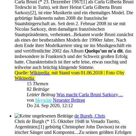
Carla Bruni (* 23. Dezember 1967[1] als Carla Gilberta Bruni
Tedeschi in Turin), seit ihrer Heirat Carla Gilberta Bruni
Sarkozy[2], ist eine Musikerin und ein ehemaliges Model. Die
gebürtige Italienerin nahm 2008 die französische
Staatsbürgerschaft an. Seit dem 2. Februar 2008 ist sie mit
Nicolas Sarkozy, dem damaligen französischen
Staatspräsidenten, verheiratet...Bekannt wurde Bruni zunächst
als eines der bestbezahlten Models der 1990er Jahre. Nach
dem Ende ihrer Modelkarriere stieg sie ins Musikgeschäft ein
und veröffentlichte 2002 das Album
Quelqu’un m’a dit
, das
insbesondere in Frankreich und der Schweiz großen Erfolg
hatte. Charakteristisch ist ihre sehr leise, etwas rauchig und
teilweise auch brüchig klingende Stimme.
Quelle:
Wikipedia
mit Stand vom 01.06.2018 | Foto ©by
Wikipedia
15
Themen
82
Beiträge
Letzter Beitrag
Was macht Carla Bruni Sarkozy…
von
Skywise
Neuester Beitrag
Do 24. Sep 2020, 12:12
de Burgh, Chris
Chris de Burgh (* 15. Oktober 1948 in Venado Tuerto,
Argentinien;[1] gebürtig Christopher John Davison) ist ein
irischer Sänger und Komponist....Zu seinen größten Erfolgen