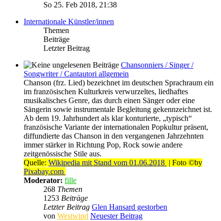
So 25. Feb 2018, 21:38
Internationale Künstler/innen
Themen
Beiträge
Letzter Beitrag
Chansonniers / Singer /
Songwriter / Cantautori allgemein
Chanson (frz. Lied) bezeichnet im deutschen Sprachraum ein
im französischen Kulturkreis verwurzeltes, liedhaftes
musikalisches Genre, das durch einen Sänger oder eine
Sängerin sowie instrumentale Begleitung gekennzeichnet ist.
Ab dem 19. Jahrhundert als klar konturierte, „typisch“
französische Variante der internationalen Popkultur präsent,
diffundierte das Chanson in den vergangenen Jahrzehnten
immer stärker in Richtung Pop, Rock sowie andere
zeitgenössische Stile aus.
Quelle:
Wikipedia mit Stand vom 01.06.2018
| Foto ©by
Pixabay.com
Moderator:
fille
268
Themen
1253
Beiträge
Letzter Beitrag
Glen Hansard gestorben
von
Westwind
Neuester Beitrag