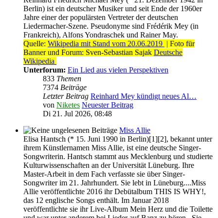
Berlin) ist ein deutscher Musiker und seit Ende der 1960er
Jahre einer der populärsten Vertreter der deutschen
Liedermacher-Szene. Pseudonyme sind Frédérik Mey (in
Frankreich), Alfons Yondraschek und Rainer May.
Quelle:
Wikipedia mit Stand vom 20.06.2019
| Foto für
Banner und Forum: Sven-Sebastian Sajak
Deutsche
Wikipedia
Unterforum:
Ein Lied aus vielen Perspektiven
833
Themen
7374
Beiträge
Letzter Beitrag
Reinhard Mey kündigt neues Al…
von
Niketes
Neuester Beitrag
Di 21. Jul 2026, 08:48
Miss Allie
Elisa Hantsch (* 15. Juni 1990 in Berlin)[1][2], bekannt unter
ihrem Künstlernamen Miss Allie, ist eine deutsche Singer-
Songwriterin. Hantsch stammt aus Mecklenburg und studierte
Kulturwissenschaften an der Universität Lüneburg. Ihre
Master-Arbeit in dem Fach verfasste sie über Singer-
Songwriter im 21. Jahrhundert. Sie lebt in Lüneburg....Miss
Allie veröffentlichte 2016 ihr Debütalbum THIS IS WHY!,
das 12 englische Songs enthält. Im Januar 2018
veröffentlichte sie ihr Live-Album Mein Herz und die Toilette
und war unter anderem bei Lieder auf Banz zu hören...Sie