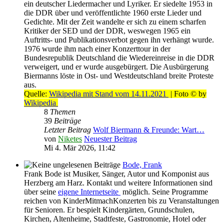
ein deutscher Liedermacher und Lyriker. Er siedelte 1953 in
die DDR über und veröffentlichte 1960 erste Lieder und
Gedichte. Mit der Zeit wandelte er sich zu einem scharfen
Kritiker der SED und der DDR, weswegen 1965 ein
Auftritts- und Publikationsverbot gegen ihn verhängt wurde.
1976 wurde ihm nach einer Konzerttour in der
Bundesrepublik Deutschland die Wiedereinreise in die DDR
verweigert, und er wurde ausgebürgert. Die Ausbürgerung
Biermanns löste in Ost- und Westdeutschland breite Proteste
aus.
Quelle:
Wikipedia mit Stand vom 14.11.2021
| Foto © by
Wikipedia
8
Themen
39
Beiträge
Letzter Beitrag
Wolf Biermann & Freunde: Wart…
von
Niketes
Neuester Beitrag
Mi 4. Mär 2026, 11:42
Bode, Frank
Frank Bode ist Musiker, Sänger, Autor und Komponist aus
Herzberg am Harz. Kontakt und weitere Informationen sind
über seine
eigene Internetseite
möglich. Seine Programme
reichen von KinderMitmachKonzerten bis zu Veranstaltungen
für Senioren. Er bespielt Kindergärten, Grundschulen,
Kirchen, Altenheime, Stadtfeste, Gastronomie, Hotel oder