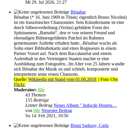
Mi 29. Jul 2026, 21:27
Bénabar
Bénabar (* 16. Juni 1969 in Thiais; eigentlich Bruno Nicolini)
ist ein französischer Chansonnier. Sein Künstlername ist eine
durch Silbenverdrehung (Verlan) gebildete Form des
Spitznamens „Barnabé“, den er von seinem Freund und
ehemaligen Bühnengefährten Patchol im Rahmen
gemeinsamer Auftritte erhalten hatte...Bénabar wuchs als
Sohn einer Bibliothekarin und eines Regisseurs in einem
Pariser Vorort auf. Nach dem Baccalauréat und einem
Aufenthalt in den Vereinigten Staaten machte er eine
Ausbildung zum Fotografen...Im Alter von 25 Jahren wandte
sich Bénabar der Musik zu und schrieb, komponierte und
interpretierte seine ersten Chansons.
Quelle:
Wikipedia mit Stand vom 01.06.2018
| Foto ©by
Flickr
Moderator:
fille
43
Themen
155
Beiträge
Letzter Beitrag
Neues Album " Indocile Heureu…
von
fille
Neuester Beitrag
So 14. Feb 2021, 10:56
Bruni Sarkosy, Carla