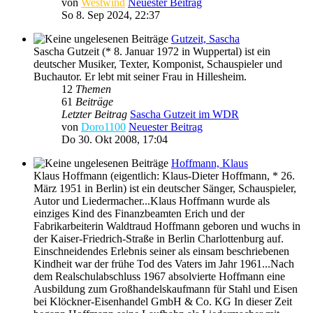
von
Westwind
Neuester Beitrag
So 8. Sep 2024, 22:37
Gutzeit, Sascha
Sascha Gutzeit (* 8. Januar 1972 in Wuppertal) ist ein
deutscher Musiker, Texter, Komponist, Schauspieler und
Buchautor. Er lebt mit seiner Frau in Hillesheim.
12
Themen
61
Beiträge
Letzter Beitrag
Sascha Gutzeit im WDR
von
Doro1100
Neuester Beitrag
Do 30. Okt 2008, 17:04
Hoffmann, Klaus
Klaus Hoffmann (eigentlich: Klaus-Dieter Hoffmann, * 26.
März 1951 in Berlin) ist ein deutscher Sänger, Schauspieler,
Autor und Liedermacher...Klaus Hoffmann wurde als
einziges Kind des Finanzbeamten Erich und der
Fabrikarbeiterin Waldtraud Hoffmann geboren und wuchs in
der Kaiser-Friedrich-Straße in Berlin Charlottenburg auf.
Einschneidendes Erlebnis seiner als einsam beschriebenen
Kindheit war der frühe Tod des Vaters im Jahr 1961...Nach
dem Realschulabschluss 1967 absolvierte Hoffmann eine
Ausbildung zum Großhandelskaufmann für Stahl und Eisen
bei Klöckner-Eisenhandel GmbH & Co. KG In dieser Zeit