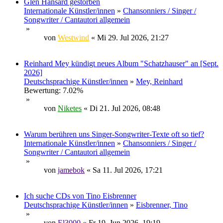
Glen Hansard gestorben
Internationale Künstler/innen
»
Chansonniers / Singer /
Songwriter / Cantautori allgemein
»
von
Westwind
« Mi 29. Jul 2026, 21:27
Reinhard Mey kündigt neues Album "Schatzhauser" an [Sept.
2026]
Deutschsprachige Künstler/innen
»
Mey, Reinhard
Bewertung: 7.02%
»
von
Niketes
« Di 21. Jul 2026, 08:48
Warum berühren uns Singer-Songwriter-Texte oft so tief?
Internationale Künstler/innen
»
Chansonniers / Singer /
Songwriter / Cantautori allgemein
»
von
jamebok
« Sa 11. Jul 2026, 17:21
Ich suche CDs von Tino Eisbrenner
Deutschsprachige Künstler/innen
»
Eisbrenner, Tino
»
von
El3000
« Fr 19. Jun 2026, 19:19