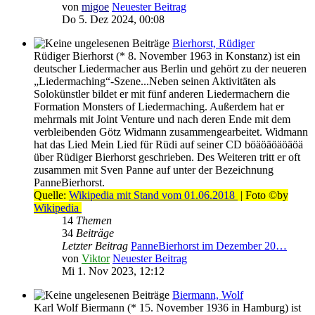
von
migoe
Neuester Beitrag
Do 5. Dez 2024, 00:08
Bierhorst, Rüdiger
Rüdiger Bierhorst (* 8. November 1963 in Konstanz) ist ein
deutscher Liedermacher aus Berlin und gehört zu der neueren
„Liedermaching“-Szene...Neben seinen Aktivitäten als
Solokünstler bildet er mit fünf anderen Liedermachern die
Formation Monsters of Liedermaching. Außerdem hat er
mehrmals mit Joint Venture und nach deren Ende mit dem
verbleibenden Götz Widmann zusammengearbeitet. Widmann
hat das Lied Mein Lied für Rüdi auf seiner CD böäöäöäöäöä
über Rüdiger Bierhorst geschrieben. Des Weiteren tritt er oft
zusammen mit Sven Panne auf unter der Bezeichnung
PanneBierhorst.
Quelle:
Wikipedia mit Stand vom 01.06.2018
| Foto ©by
Wikipedia
14
Themen
34
Beiträge
Letzter Beitrag
PanneBierhorst im Dezember 20…
von
Viktor
Neuester Beitrag
Mi 1. Nov 2023, 12:12
Biermann, Wolf
Karl Wolf Biermann (* 15. November 1936 in Hamburg) ist