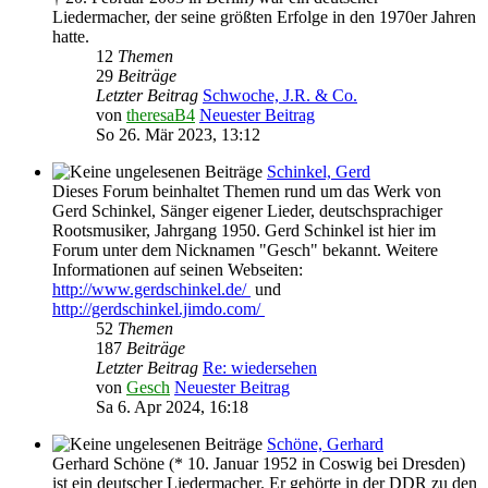
Liedermacher, der seine größten Erfolge in den 1970er Jahren
hatte.
12
Themen
29
Beiträge
Letzter Beitrag
Schwoche, J.R. & Co.
von
theresaB4
Neuester Beitrag
So 26. Mär 2023, 13:12
Schinkel, Gerd
Dieses Forum beinhaltet Themen rund um das Werk von
Gerd Schinkel, Sänger eigener Lieder, deutschsprachiger
Rootsmusiker, Jahrgang 1950. Gerd Schinkel ist hier im
Forum unter dem Nicknamen "Gesch" bekannt. Weitere
Informationen auf seinen Webseiten:
http://www.gerdschinkel.de/
und
http://gerdschinkel.jimdo.com/
52
Themen
187
Beiträge
Letzter Beitrag
Re: wiedersehen
von
Gesch
Neuester Beitrag
Sa 6. Apr 2024, 16:18
Schöne, Gerhard
Gerhard Schöne (* 10. Januar 1952 in Coswig bei Dresden)
ist ein deutscher Liedermacher. Er gehörte in der DDR zu den