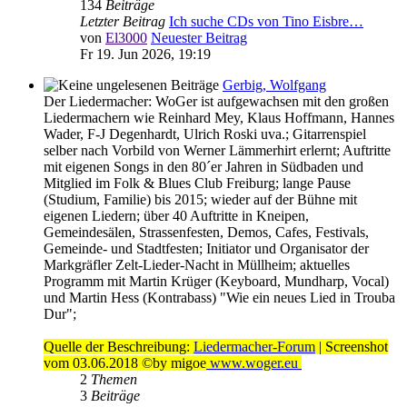
134
Beiträge
Letzter Beitrag
Ich suche CDs von Tino Eisbre…
von
El3000
Neuester Beitrag
Fr 19. Jun 2026, 19:19
Gerbig, Wolfgang
Der Liedermacher: WoGer ist aufgewachsen mit den großen
Liedermachern wie Reinhard Mey, Klaus Hoffmann, Hannes
Wader, F-J Degenhardt, Ulrich Roski uva.; Gitarrenspiel
selber nach Vorbild von Werner Lämmerhirt erlernt; Auftritte
mit eigenen Songs in den 80´er Jahren in Südbaden und
Mitglied im Folk & Blues Club Freiburg; lange Pause
(Studium, Familie) bis 2015; wieder auf der Bühne mit
eigenen Liedern; über 40 Auftritte in Kneipen,
Gemeindesälen, Strassenfesten, Demos, Cafes, Festivals,
Gemeinde- und Stadtfesten; Initiator und Organisator der
Markgräfler Zelt-Lieder-Nacht in Müllheim; aktuelles
Programm mit Martin Krüger (Keyboard, Mundharp, Vocal)
und Martin Hess (Kontrabass) "Wie ein neues Lied in Trouba
Dur";
Quelle der Beschreibung:
Liedermacher-Forum
| Screenshot
vom 03.06.2018 ©by migoe
www.woger.eu
2
Themen
3
Beiträge