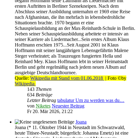
begann Hoffmann seine Laufbahn als Liedermacher mit
ersten Auftritten in Berliner Szenekneipen. Nach dem
Abschluss seiner Ausbildung unternahm er 1969 eine Reise
nach Afghanistan, die ihn mehrfach in lebensbedrohliche
Situationen brachte. 1970 begann er eine
Schauspielausbildung an der Max-Reinhardt-Schule in Berlin.
Neben seiner Schauspielausbildung arbeitete er intensiv an
seiner Karriere als Liedermacher...Sein erstes Album Klaus
Hoffmann erschien 1975...Seit August 2001 ist Klaus
Hoffmann mit seiner langjährigen Lebensgefährtin Malene
Steger verheiratet; als Trauzeugen fungierten Hella und
Reinhard Mey. Klaus Hoffmann lebt in seiner Heimatstadt
Berlin und geht regelmäßig nach jedem neuen Album auf
ausgiebige Deutschlandtournee.
Quelle:
Wikipedia mit Stand vom 01.06.2018
| Foto ©by
Wikipedia
143
Themen
634
Beiträge
Letzter Beitrag
tabulatur Um zu werden was du…
von
Niketes
Neuester Beitrag
Fr 20. Mär 2026, 21:22
Joana
Joana (* 11. Oktober 1944 in Neustadt im Schwarzwald,
heute Titisee-Neustadt; bürgerlich: Johanna Emetz) ist eine