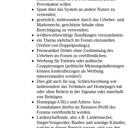
Provokation willen
Spam über das System an andere Nutzer zu
versenden;
gesetzlich, insbesondere durch das Urheber- und
Markenrecht, geschützte Inhalte ohne
Berechtigung zu verwenden;
wettbewerbswidrige Handlungen vorzunehmen;
ein Thema mehrfach im Forum einzustellen
(Verbot von Doppelpostings);
Presseartikel Dritter ohne Zustimmung des
Urhebers im Forum zu veröffentlichen;
Werbung für Parteien oder politische
Gruppierungen (politische Meinungsäußerungen
können kontextbezogen als Werbung
missverstanden werden!)
Dies gilt auch für sog. Schleichwerbung wie
insbesondere das Verlinken auf Homepages mit
oder ohne Beitext in der Signatur oder innerhalb
von Beiträgen.
Homepage-URLs und Adress- bzw.
Kontaktdaten dürfen im Benutzer-Profil des
Forums veröffentlicht werden.
Liederschaffende, also z.B. Liedermacher,
Singer/Songwriter, Barden und sonstige Künstler,
welche in diesen Bereich passen, sind von den