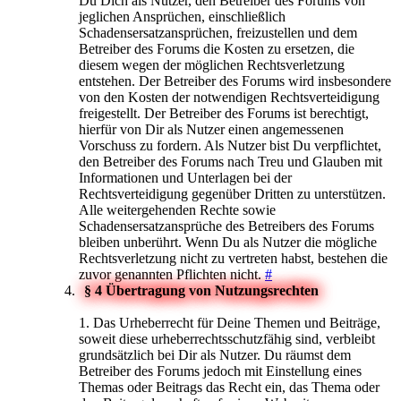
Du Dich als Nutzer, den Betreiber des Forums von
jeglichen Ansprüchen, einschließlich
Schadensersatzansprüchen, freizustellen und dem
Betreiber des Forums die Kosten zu ersetzen, die
diesem wegen der möglichen Rechtsverletzung
entstehen. Der Betreiber des Forums wird insbesondere
von den Kosten der notwendigen Rechtsverteidigung
freigestellt. Der Betreiber des Forums ist berechtigt,
hierfür von Dir als Nutzer einen angemessenen
Vorschuss zu fordern. Als Nutzer bist Du verpflichtet,
den Betreiber des Forums nach Treu und Glauben mit
Informationen und Unterlagen bei der
Rechtsverteidigung gegenüber Dritten zu unterstützen.
Alle weitergehenden Rechte sowie
Schadensersatzansprüche des Betreibers des Forums
bleiben unberührt. Wenn Du als Nutzer die mögliche
Rechtsverletzung nicht zu vertreten habst, bestehen die
zuvor genannten Pflichten nicht.
#
§ 4 Übertragung von Nutzungsrechten
1. Das Urheberrecht für Deine Themen und Beiträge,
soweit diese urheberrechtsschutzfähig sind, verbleibt
grundsätzlich bei Dir als Nutzer. Du räumst dem
Betreiber des Forums jedoch mit Einstellung eines
Themas oder Beitrags das Recht ein, das Thema oder