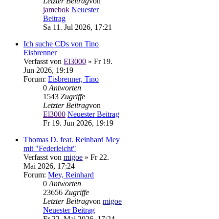
Letzter Beitrag
von
jamebok
Neuester
Beitrag
Sa 11. Jul 2026, 17:21
Ich suche CDs von Tino
Eisbrenner
Verfasst von
El3000
» Fr 19.
Jun 2026, 19:19
Forum:
Eisbrenner, Tino
0
Antworten
1543
Zugriffe
Letzter Beitrag
von
El3000
Neuester Beitrag
Fr 19. Jun 2026, 19:19
Thomas D. feat. Reinhard Mey
mit "Federleicht"
Verfasst von
migoe
» Fr 22.
Mai 2026, 17:24
Forum:
Mey, Reinhard
0
Antworten
23656
Zugriffe
Letzter Beitrag
von
migoe
Neuester Beitrag
Fr 22. Mai 2026, 17:24