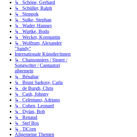
↳ Schöne, Gerhard
↳ Schüller, Ralph
↳ Stoppok
↳ Sulke, Stephan
↳ Wader, Hannes
↳ Wartke, Bodo
↳ Wecker, Konstantin
↳ Wolfrum, Alexander
"Sandy"
Internationale Künstler/innen
↳ Chansonniers / Singer /
Songwriter / Cantautori
allgemein
↳ Bénabar
↳ Bruni Sarkosy, Carla
↳ de Burgh, Chris
↳ Cash, Johnny
↳ Celentano, Adriano
↳ Cohen, Leonard
↳ Dylan, Bob
↳ Renaud
↳ Stef Bos
↳ TiCorn
Allgemeine Themen