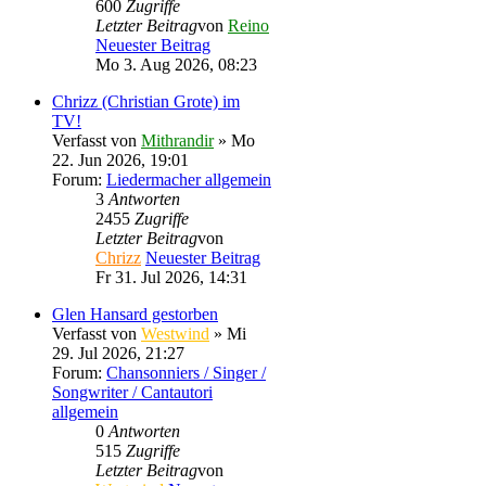
600
Zugriffe
Letzter Beitrag
von
Reino
Neuester Beitrag
Mo 3. Aug 2026, 08:23
Chrizz (Christian Grote) im
TV!
Verfasst von
Mithrandir
» Mo
22. Jun 2026, 19:01
Forum:
Liedermacher allgemein
3
Antworten
2455
Zugriffe
Letzter Beitrag
von
Chrizz
Neuester Beitrag
Fr 31. Jul 2026, 14:31
Glen Hansard gestorben
Verfasst von
Westwind
» Mi
29. Jul 2026, 21:27
Forum:
Chansonniers / Singer /
Songwriter / Cantautori
allgemein
0
Antworten
515
Zugriffe
Letzter Beitrag
von