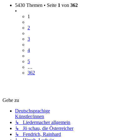
5430 Themen • Seite
1
von
362
•
1
2
3
4
5
…
362
Gehe zu
Deutschsprachige
Künstler/innen
↳ Liedermacher allgemein
↳ Jö schau, die Österreicher
↳ Fendrich, Rainhard