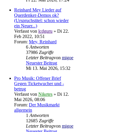
Reinhard Mey Lieder auf
Querdenker-Demos ok?
(Urspruchstitel: schon wieder
ein Neuer...)
Verfasst von
lcdguru
» Di 22.
Feb 2022, 10:51
Forum:
Mey, Reinhard
6
Antworten
37986
Zugriffe
Letzter Beitrag
von
migoe
Neuester Beitrag
Mi 13. Mai 2026, 15:32
Pro Musik: Offener Brief
Gegen Ticketwucher und -
betrug
Verfasst von
Niketes
» Di 12.
Mai 2026, 08:06
Forum:
Der Musikmarkt
allgemein
1
Antworten
12685
Zugriffe
Letzter Beitrag
von
migoe
Neuester Beitrag