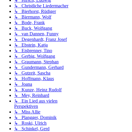
↳ Hirsch, Ludwig
↳ Christliche Liedermacher
↳ Bierhorst, Rüdiger
↳ Biermann, Wolf
↳ Bode, Frank
↳ Buck, Wolfgang
↳ van Dannen, Funny
↳ Degenhardt, Franz Josef
↳ Ebstein, Katja
↳ Eisbrenner, Tino
↳ Gerbig, Wolfgang
↳ Graumann, Stephan
↳ Gundermann, Gerhard
↳ Gutzeit, Sascha
↳ Hoffmann, Klaus
↳ Joana
↳ Kunze, Heinz Rudolf
↳ Mey, Reinhard
↳ Ein Lied aus vielen
Perspektiven
↳ Miss Allie
↳ Plangger, Dominik
↳ Roski, Ulrich
↳ Schinkel, Gerd