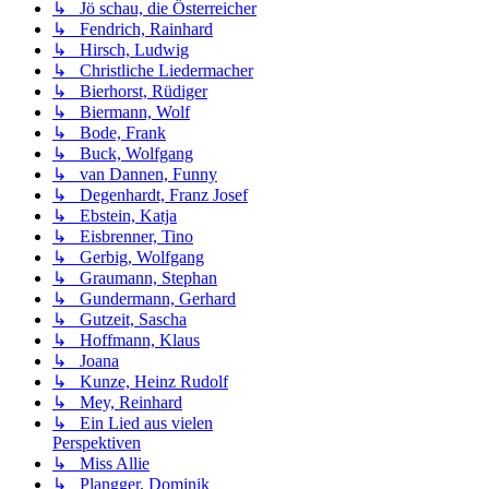
↳ Jö schau, die Österreicher
↳ Fendrich, Rainhard
↳ Hirsch, Ludwig
↳ Christliche Liedermacher
↳ Bierhorst, Rüdiger
↳ Biermann, Wolf
↳ Bode, Frank
↳ Buck, Wolfgang
↳ van Dannen, Funny
↳ Degenhardt, Franz Josef
↳ Ebstein, Katja
↳ Eisbrenner, Tino
↳ Gerbig, Wolfgang
↳ Graumann, Stephan
↳ Gundermann, Gerhard
↳ Gutzeit, Sascha
↳ Hoffmann, Klaus
↳ Joana
↳ Kunze, Heinz Rudolf
↳ Mey, Reinhard
↳ Ein Lied aus vielen
Perspektiven
↳ Miss Allie
↳ Plangger, Dominik