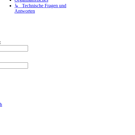
↳ Technische Fragen und
Antworten
:
ch