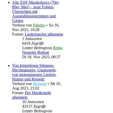
Alte ZDF-Musikshows (70er,
80er, 90er) – neue Folgen-
Übersichten mit
Ausstrahlungsterminen und
Gästen
Verfasst von
Niketes
» So 16.
Nov 2025, 10:28
Forum:
Liedermacher allgemein
1
Antworten
6418
Zugriffe
Letzter Beitrag
von
Reino
Neuester Beitrag
Di 18. Nov 2025, 00:37
Von körperlosen Stimmen,
Blechmännern, Glaskugeln,
von ungesungenen Liedern,
Humor und Respekt
Verfasst von
Skywise
» Mi 16.
Aug 2023, 21:02
Forum:
Der Musikmarkt
allgemein
10
Antworten
43537
Zugriffe
Letzter Beitrag
von