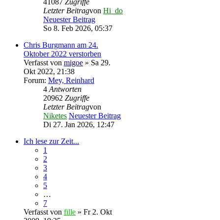
41087
Zugriffe
Letzter Beitrag
von
Hi_do
Neuester Beitrag
So 8. Feb 2026, 05:37
Chris Burgmann am 24.
Oktober 2022 verstorben
Verfasst von
migoe
» Sa 29.
Okt 2022, 21:38
Forum:
Mey, Reinhard
4
Antworten
20962
Zugriffe
Letzter Beitrag
von
Niketes
Neuester Beitrag
Di 27. Jan 2026, 12:47
Ich lese zur Zeit...
1
2
3
4
5
…
7
Verfasst von
fille
» Fr 2. Okt