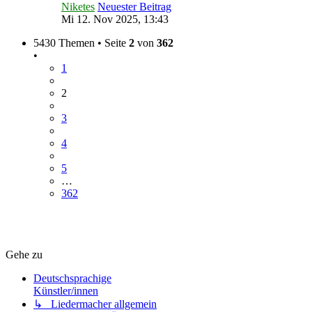
Niketes
Neuester Beitrag
Mi 12. Nov 2025, 13:43
5430 Themen • Seite
2
von
362
•
1
2
3
4
5
…
362
Gehe zu
Deutschsprachige
Künstler/innen
↳ Liedermacher allgemein