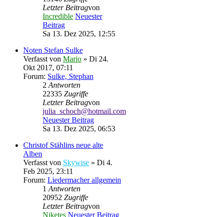
Letzter Beitrag
von
Incredible
Neuester
Beitrag
Sa 13. Dez 2025, 12:55
Noten Stefan Sulke
Verfasst von
Mario
» Di 24.
Okt 2017, 07:11
Forum:
Sulke, Stephan
2
Antworten
22335
Zugriffe
Letzter Beitrag
von
julia_schoch@hotmail.com
Neuester Beitrag
Sa 13. Dez 2025, 06:53
Christof Stählins neue alte
Alben
Verfasst von
Skywise
» Di 4.
Feb 2025, 23:11
Forum:
Liedermacher allgemein
1
Antworten
20952
Zugriffe
Letzter Beitrag
von
Niketes
Neuester Beitrag