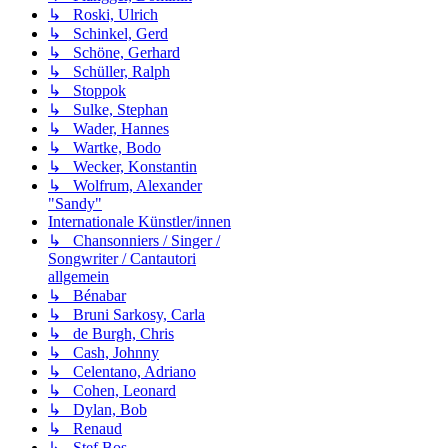
↳ Roski, Ulrich
↳ Schinkel, Gerd
↳ Schöne, Gerhard
↳ Schüller, Ralph
↳ Stoppok
↳ Sulke, Stephan
↳ Wader, Hannes
↳ Wartke, Bodo
↳ Wecker, Konstantin
↳ Wolfrum, Alexander
"Sandy"
Internationale Künstler/innen
↳ Chansonniers / Singer /
Songwriter / Cantautori
allgemein
↳ Bénabar
↳ Bruni Sarkosy, Carla
↳ de Burgh, Chris
↳ Cash, Johnny
↳ Celentano, Adriano
↳ Cohen, Leonard
↳ Dylan, Bob
↳ Renaud
↳ Stef Bos