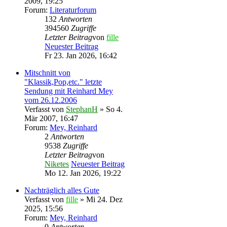
2009, 19:25
Forum:
Literaturforum
132
Antworten
394560
Zugriffe
Letzter Beitrag
von
fille
Neuester Beitrag
Fr 23. Jan 2026, 16:42
Mitschnitt von
"Klassik,Pop,etc." letzte
Sendung mit Reinhard Mey
vom 26.12.2006
Verfasst von
StephanH
» So 4.
Mär 2007, 16:47
Forum:
Mey, Reinhard
2
Antworten
9538
Zugriffe
Letzter Beitrag
von
Niketes
Neuester Beitrag
Mo 12. Jan 2026, 19:22
Nachträglich alles Gute
Verfasst von
fille
» Mi 24. Dez
2025, 15:56
Forum:
Mey, Reinhard
0
Antworten