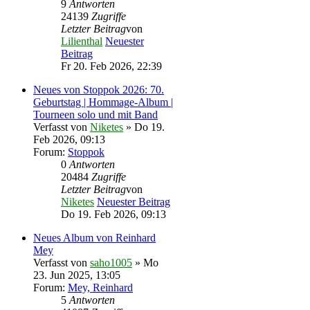
9
Antworten
24139
Zugriffe
Letzter Beitrag
von
Lilienthal
Neuester
Beitrag
Fr 20. Feb 2026, 22:39
Neues von Stoppok 2026: 70.
Geburtstag | Hommage-Album |
Tourneen solo und mit Band
Verfasst von
Niketes
» Do 19.
Feb 2026, 09:13
Forum:
Stoppok
0
Antworten
20484
Zugriffe
Letzter Beitrag
von
Niketes
Neuester Beitrag
Do 19. Feb 2026, 09:13
Neues Album von Reinhard
Mey
Verfasst von
saho1005
» Mo
23. Jun 2025, 13:05
Forum:
Mey, Reinhard
5
Antworten