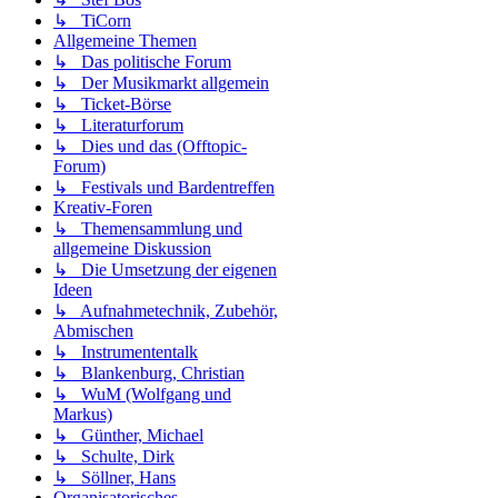
↳ TiCorn
Allgemeine Themen
↳ Das politische Forum
↳ Der Musikmarkt allgemein
↳ Ticket-Börse
↳ Literaturforum
↳ Dies und das (Offtopic-
Forum)
↳ Festivals und Bardentreffen
Kreativ-Foren
↳ Themensammlung und
allgemeine Diskussion
↳ Die Umsetzung der eigenen
Ideen
↳ Aufnahmetechnik, Zubehör,
Abmischen
↳ Instrumententalk
↳ Blankenburg, Christian
↳ WuM (Wolfgang und
Markus)
↳ Günther, Michael
↳ Schulte, Dirk
↳ Söllner, Hans
Organisatorisches