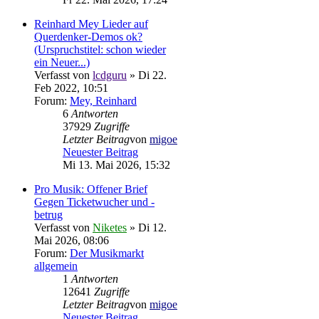
Reinhard Mey Lieder auf
Querdenker-Demos ok?
(Urspruchstitel: schon wieder
ein Neuer...)
Verfasst von
lcdguru
» Di 22.
Feb 2022, 10:51
Forum:
Mey, Reinhard
6
Antworten
37929
Zugriffe
Letzter Beitrag
von
migoe
Neuester Beitrag
Mi 13. Mai 2026, 15:32
Pro Musik: Offener Brief
Gegen Ticketwucher und -
betrug
Verfasst von
Niketes
» Di 12.
Mai 2026, 08:06
Forum:
Der Musikmarkt
allgemein
1
Antworten
12641
Zugriffe
Letzter Beitrag
von
migoe
Neuester Beitrag