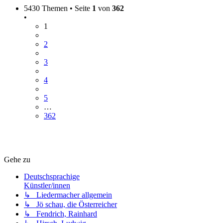
5430 Themen • Seite
1
von
362
•
1
2
3
4
5
…
362
Gehe zu
Deutschsprachige
Künstler/innen
↳ Liedermacher allgemein
↳ Jö schau, die Österreicher
↳ Fendrich, Rainhard