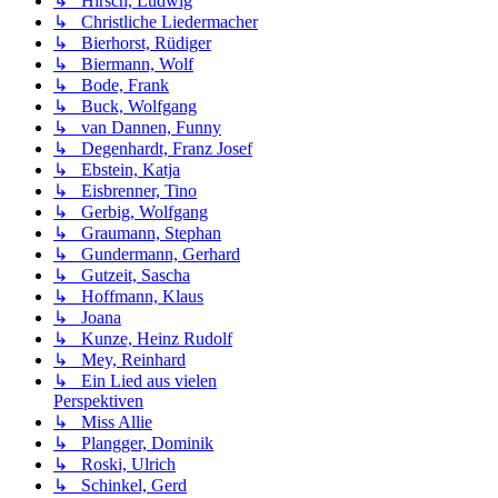
↳ Hirsch, Ludwig
↳ Christliche Liedermacher
↳ Bierhorst, Rüdiger
↳ Biermann, Wolf
↳ Bode, Frank
↳ Buck, Wolfgang
↳ van Dannen, Funny
↳ Degenhardt, Franz Josef
↳ Ebstein, Katja
↳ Eisbrenner, Tino
↳ Gerbig, Wolfgang
↳ Graumann, Stephan
↳ Gundermann, Gerhard
↳ Gutzeit, Sascha
↳ Hoffmann, Klaus
↳ Joana
↳ Kunze, Heinz Rudolf
↳ Mey, Reinhard
↳ Ein Lied aus vielen
Perspektiven
↳ Miss Allie
↳ Plangger, Dominik
↳ Roski, Ulrich
↳ Schinkel, Gerd