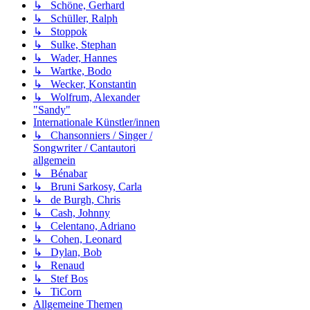
↳ Schöne, Gerhard
↳ Schüller, Ralph
↳ Stoppok
↳ Sulke, Stephan
↳ Wader, Hannes
↳ Wartke, Bodo
↳ Wecker, Konstantin
↳ Wolfrum, Alexander
"Sandy"
Internationale Künstler/innen
↳ Chansonniers / Singer /
Songwriter / Cantautori
allgemein
↳ Bénabar
↳ Bruni Sarkosy, Carla
↳ de Burgh, Chris
↳ Cash, Johnny
↳ Celentano, Adriano
↳ Cohen, Leonard
↳ Dylan, Bob
↳ Renaud
↳ Stef Bos
↳ TiCorn
Allgemeine Themen