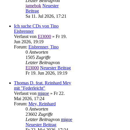
Letzter Beitrag
von
jamebok
Neuester
Beitrag
Sa 11. Jul 2026, 17:21
Ich suche CDs von Tino
Eisbrenner
Verfasst von
El3000
» Fr 19.
Jun 2026, 19:19
Forum:
Eisbrenner, Tino
0
Antworten
1505
Zugriffe
Letzter Beitrag
von
El3000
Neuester Beitrag
Fr 19. Jun 2026, 19:19
Thomas D. feat. Reinhard Mey
mit "Federleicht"
Verfasst von
migoe
» Fr 22.
Mai 2026, 17:24
Forum:
Mey, Reinhard
0
Antworten
23602
Zugriffe
Letzter Beitrag
von
migoe
Neuester Beitrag
Fr 22. Mai 2026, 17:24