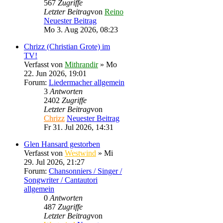
567
Zugriffe
Letzter Beitrag
von
Reino
Neuester Beitrag
Mo 3. Aug 2026, 08:23
Chrizz (Christian Grote) im
TV!
Verfasst von
Mithrandir
» Mo
22. Jun 2026, 19:01
Forum:
Liedermacher allgemein
3
Antworten
2402
Zugriffe
Letzter Beitrag
von
Chrizz
Neuester Beitrag
Fr 31. Jul 2026, 14:31
Glen Hansard gestorben
Verfasst von
Westwind
» Mi
29. Jul 2026, 21:27
Forum:
Chansonniers / Singer /
Songwriter / Cantautori
allgemein
0
Antworten
487
Zugriffe
Letzter Beitrag
von