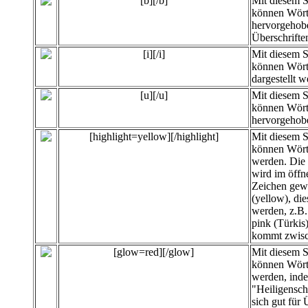
[b][/b]
Mit diesem 
können Wört
hervorgehobe
Überschrifte
[i][/i]
Mit diesem 
können Wört
dargestellt w
[u][/u]
Mit diesem 
können Wört
hervorgehob
[highlight=yellow][/highlight]
Mit diesem 
können
Wört
werden. Die 
wird im öffn
Zeichen gewä
(yellow), di
werden, z.B. 
pink (Türkis
kommt zwisc
[glow=red][/glow]
Mit diesem 
können Wört
werden, inde
"Heiligensc
sich gut für 