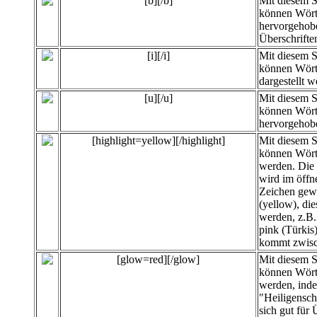
[b][/b]
Mit diesem 
können Wört
hervorgehobe
Überschrifte
[i][/i]
Mit diesem 
können Wört
dargestellt w
[u][/u]
Mit diesem 
können Wört
hervorgehob
[highlight=yellow][/highlight]
Mit diesem 
können
Wört
werden. Die 
wird im öffn
Zeichen gewä
(yellow), di
werden, z.B. 
pink (Türkis
kommt zwisc
[glow=red][/glow]
Mit diesem 
können Wört
werden, inde
"Heiligensc
sich gut für 