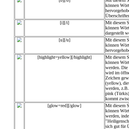
[b][/b]
Mit diesem 
können Wört
hervorgehobe
Überschrifte
[i][/i]
Mit diesem 
können Wört
dargestellt w
[u][/u]
Mit diesem 
können Wört
hervorgehob
[highlight=yellow][/highlight]
Mit diesem 
können
Wört
werden. Die 
wird im öffn
Zeichen gewä
(yellow), di
werden, z.B. 
pink (Türkis
kommt zwisc
[glow=red][/glow]
Mit diesem 
können Wört
werden, inde
"Heiligensc
sich gut für 