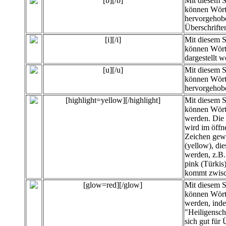
[b][/b]
Mit diesem 
können Wört
hervorgehobe
Überschrifte
[i][/i]
Mit diesem 
können Wört
dargestellt w
[u][/u]
Mit diesem 
können Wört
hervorgehob
[highlight=yellow][/highlight]
Mit diesem 
können
Wört
werden. Die 
wird im öffn
Zeichen gewä
(yellow), di
werden, z.B. 
pink (Türkis
kommt zwisc
[glow=red][/glow]
Mit diesem 
können Wört
werden, inde
"Heiligensc
sich gut für 