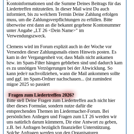
Kontoinformationen und die Summe Deines Beitrags für das
Liedertreffen mitzuteilen. In dieser Mail wirst Du auch
informiert, bis zu welchem Termin Deine Zahlung erfolgen
muss, um die Zahlungsverpflichtungen zu erfüllen. Bitte
überweise erst dann an die bekannt gegebene Kontonummer
unter Angabe „LT 26 <Dein Name>" im
Verwendungszweck.
Clemens wird im Forum explizit auch in der Woche vor
Versenden dieser Zahlungsmails einen Hinweis posten. Es
kam in der Vergangenheit vor, dass Mails nicht ankamen
bzw. im Spam-Filter hängen geblieben sind und dadurch kam
es zu unnötigen Verzögerungen bei der Abwicklung. So
kann jede/r nachvollziehen, wann die Mail ankommen sollte
und ggf. im Spam-Ordner nachschauen... (ist zumindest
migoe 2025 so passiert
Fragen zum Liedertreffen 2026?
Bitte stell Deine Fragen zum Liedertreffen auch nicht hier
über dieses Formular, sondern nutze dafür die
entsprechenden Themen im Liedermacher-Forum. Bei
persönlichen Anliegen und Fragen zum LT 26 werden wir
uns natürlich darum kümmern, Dir eine Antwort zu geben,
z.B. bei Anfragen bezüglich finanzieller Unterstützung.
Solche Anfragen werden von den Organisatoren