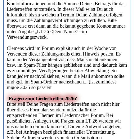
Kontoinformationen und die Summe Deines Beitrags für das
Liedertreffen mitzuteilen. In dieser Mail wirst Du auch
informiert, bis zu welchem Termin Deine Zahlung erfolgen
muss, um die Zahlungsverpflichtungen zu erfüllen. Bitte
überweise erst dann an die bekannt gegebene Kontonummer
unter Angabe „LT 26 <Dein Name>" im
Verwendungszweck.
Clemens wird im Forum explizit auch in der Woche vor
Versenden dieser Zahlungsmails einen Hinweis posten. Es
kam in der Vergangenheit vor, dass Mails nicht ankamen
bzw. im Spam-Filter hängen geblieben sind und dadurch kam
es zu unnötigen Verzögerungen bei der Abwicklung. So
kann jede/r nachvollziehen, wann die Mail ankommen sollte
und ggf. im Spam-Ordner nachschauen... (ist zumindest
migoe 2025 so passiert
Fragen zum Liedertreffen 2026?
Bitte stell Deine Fragen zum Liedertreffen auch nicht hier
über dieses Formular, sondern nutze dafür die
entsprechenden Themen im Liedermacher-Forum. Bei
persönlichen Anliegen und Fragen zum LT 26 werden wir
uns natürlich darum kümmern, Dir eine Antwort zu geben,
z.B. bei Anfragen bezüglich finanzieller Unterstützung.
Solche Anfragen werden von den Organisatoren